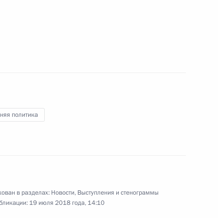
вёт!»
10
58м
няя политика
Валдай»
:
11
ован в разделах:
Новости
,
Выступления и стенограммы
экономического форума
:
8
бликации:
19 июля 2018 года, 14:10