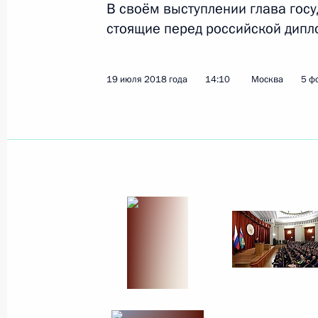
В своём выступлении глава гос
стоящие перед российской дипл
Показа
19 июля 2018 года
14:10
Москва
5 ф
30 ноября 2018 года, пятница
Встреча лидеров БРИКС
30 ноября 2018 года, 16:45
Буэнос-Айрес
29 ноября 2018 года, четверг
Заседание Совета Безопасности Р
29 ноября 2018 года, 15:40
Московская обл