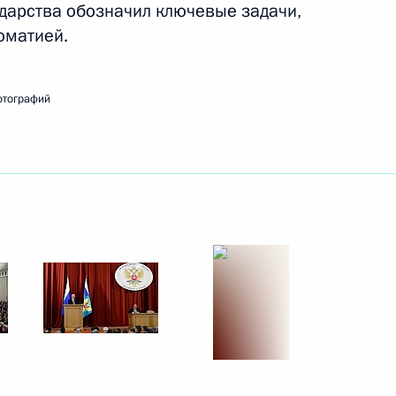
ударства обозначил ключевые задачи,
оматией.
ть следующие материалы
отографий
8
9м
оссийской Федерации
2
4м
асть, Ново-Огарёво