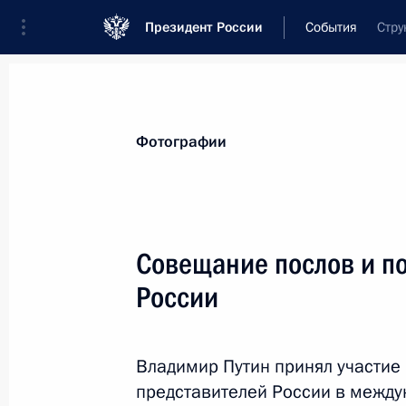
Президент России
События
Стру
Президент
Администрация
Государст
Новости
Стенограммы
Поездки
Те
Фотографии
Рубрикация материалов
Все материалы
Совещание послов и п
Послания Федеральному Собранию
России
Заявления по важнейшим вопросам
Совещания, заседания, рабочие встречи
Владимир Путин принял участие
Речи и обращения
представителей России в между