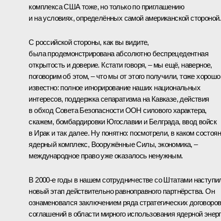
комплекса США тоже, но только по приглашению
и на условиях, определённых самой американской стороной.
С российской стороны, как вы видите,
была продемонстрирована абсолютно беспрецедентная
открытость и доверие. Кстати говоря, – мы ещё, наверное,
поговорим об этом, – что мы от этого получили, тоже хорошо
известно: полное игнорирование наших национальных
интересов, поддержка сепаратизма на Кавказе, действия
в обход Совета Безопасности ООН силового характера,
скажем, бомбардировки Югославии и Белграда, ввод войск
в Ирак и так далее. Ну понятно: посмотрели, в каком состоя
ядерный комплекс, Вооружённые Силы, экономика, –
международное право уже оказалось ненужным.
В 2000‑е годы в нашем сотрудничестве со Штатами наступи
новый этап действительно равноправного партнёрства. Он
ознаменовался заключением ряда стратегических договоров
соглашений в области мирного использования ядерной энерг