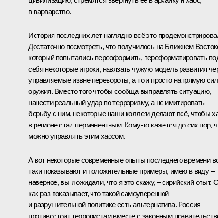
цивилизацию, стремятся ввергнуть её в архаику и хаос,
в варварство.
История последних лет наглядно всё это продемонстрирова
Достаточно посмотреть, что получилось на Ближнем Восток
который попытались переоформить, переформатировать по
себя некоторые игроки, навязать чужую модель развития че
управляемые извне перевороты, а то и просто напрямую си
оружия. Вместо того чтобы сообща выправлять ситуацию,
нанести реальный удар по терроризму, а не имитировать
борьбу с ним, некоторые наши коллеги делают всё, чтобы х
в регионе стал перманентным. Кому-то кажется до сих пор, ч
можно управлять этим хаосом.
А вот некоторые современные опыты последнего времени в
таки показывают и положительные примеры, имею в виду –
наверное, вы и ожидали, что я это скажу, – сирийский опыт. 
как раз показывает, что такой самоуверенной
и разрушительной политике есть альтернатива. Россия
противостоит террористам вместе с законным правительст