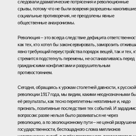
следовали драматические потрясения и революционные
срывы, потому что не были вовремя разрешены накопивши
социальные противоречия, не преодолены явные
общественные анахронизмы.
Революция – это всегда следствие дефицита ответственнос
как тех, кто хотел бы законсервировать, заморозить отживш
явно требующий переустройства порядок вещей, так и тех, к
стремится подстегнуть перемены, не останавливаясь перед
гражданскими конфликтами и разрушительным
противостоянием.
Сегодня, обращаясь к урокам столетней давности, к русской
революции 1917 года, мы видим, какими неоднозначными б
её результаты, как тесно переплетены негативные и, надо
признать, позитивные последствия тех событий. И зададим
вопросом: разве нельзя было развиваться не через
революцию, а по эволюционному пути – не ценой разрушени
государственности, беспощадного слома миллионов