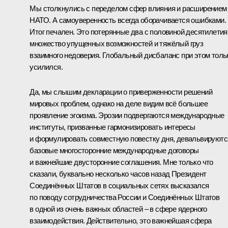
Мы столкнулись с переделом сфер влияния и расширением
НАТО. А самоуверенность всегда оборачивается ошибками.
Итог печален. Это потерянные два с половиной десятилетия
множество упущенных возможностей и тяжёлый груз
взаимного недоверия. Глобальный дисбаланс при этом толь
усилился.
Да, мы слышим декларации о приверженности решений
мировых проблем, однако на деле видим всё большее
проявление эгоизма. Эрозии подвергаются международные
институты, призванные гармонизировать интересы
и формулировать совместную повестку дня, девальвируютс
базовые многосторонние международные договоры
и важнейшие двусторонние соглашения. Мне только что
сказали, буквально несколько часов назад Президент
Соединённых Штатов в социальных сетях высказался
по поводу сотрудничества России и Соединённых Штатов
в одной из очень важных областей – в сфере ядерного
взаимодействия. Действительно, это важнейшая сфера