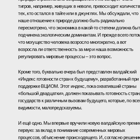
тигров, например, живущих в неволе, превосходит количест
тех, кто остался в тайге или в джунглях. Мы обсуждали, что
наше отношение к природе должно быть радикально
пересмотрено, что экономика в какой-то степени должна бы
подчинена экологическим доминантам. И прежде всего потом
что могущество человека возросло многократно, а вот
возросла ли ответственность за мир и наша возможность
регулировать мировые процессы – это вопрос.
Кроме того, буквально вчера был представлен валдайский
«Индекс готовности стран к будущему», разработанный при
поддержке ВЦИОМ. Этот индекс, пока охвативший страны
«большой двадцатки», должен показывать готовность стран
государств к различным вызовам будущего, которые, по все
видимости, малопредсказуемы.
И ещё одно. Мы впервые вручили новую валдайскую преми
первую: за вклад в понимание современных мировых
процессов, объяснение происходящего. И, согласно решени