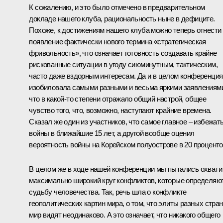
К сожалению, и это было отмечено в предварительном
докладе нашего клуба, рациональность ныне в дефиците.
Похоже, к достижениям нашего клуба можно теперь отнести
появление фактически нового термина «стратегическая
фривольность», что означает готовность создавать крайне
рискованные ситуации в угоду сиюминутным, тактическим,
часто даже вздорным интересам. Да и в целом конференция
изобиловала самыми разными и весьма яркими заявлениям
что в какой-то степени отражало общий настрой, общее
чувство того, что, возможно, наступают крайние времена.
Сказал же один из участников, что самое главное – избежат
войны в ближайшие 15 лет, а другой вообще оценил
вероятность войны на Корейском полуострове в 20 проценто
В целом же в ходе нашей конференции мы пытались охвати
максимально широкий круг конфликтов, которые определяю
судьбу человечества. Так, речь шла о конфликте
геополитических картин мира, о том, что элиты разных стран
мир видят неодинаково. А это означает, что никакого общего