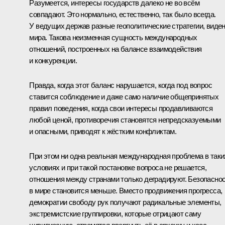
Разумеется, интересы государств далеко не во всём
совпадают. Это нормально, естественно, так было всегда.
У ведущих держав разные геополитические стратегии, виде
мира. Такова неизменная сущность международных
отношений, построенных на балансе взаимодействия
и конкуренции.
Правда, когда этот баланс нарушается, когда под вопрос
ставится соблюдение и даже само наличие общепринятых
правил поведения, когда свои интересы продавливаются
любой ценой, противоречия становятся непредсказуемыми
и опасными, приводят к жёстким конфликтам.
При этом ни одна реальная международная проблема в таки
условиях и при такой постановке вопроса не решается,
отношения между странами только деградируют. Безопасно
в мире становится меньше. Вместо продвижения прогресса,
демократии свободу рук получают радикальные элементы,
экстремистские группировки, которые отрицают саму