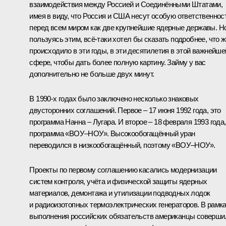
взаимодействия между Россией и Соединёнными Штатами,
имея в виду, что Россия и США несут особую ответственнос
перед всем миром как две крупнейшие ядерные державы. Но
пользуясь этим, всё-таки хотел бы сказать подробнее, что 
происходило в эти годы, в эти десятилетия в этой важнейше
сфере, чтобы дать более полную картину. Займу у вас
дополнительно не больше двух минут.
В 1990-х годах было заключено несколько знаковых
двусторонних соглашений. Первое – 17 июня 1992 года, это
программа Нанна – Лугара. И второе – 18 февраля 1993 года,
программа «ВОУ–НОУ». Высокообогащённый уран
переводился в низкообогащённый, поэтому «ВОУ–НОУ».
Проекты по первому соглашению касались модернизации
систем контроля, учёта и физической защиты ядерных
материалов, демонтажа и утилизации подводных лодок
и радиоизотопных термоэлектрических генераторов. В рамк
выполнения российских обязательств американцы соверши