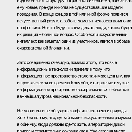
видоизменяют структуру потребностей человека, навязыва
ему новые, прежде никогда не существовавшие модели
поведения. В конце концов в той или иной форме появится
искусственный разум, а роботы заменят человека во многих
профессиях. Но что будут с этим делать люди, какова буде
их реакция – большой вопрос. Особо если искусственный
интеллект, как заметил один из участников, явится в образе
очаровательной блондинки.
Зато совершенно очевидно, помимо этого, что новые
информационные технологии привели к тому, что
информационное пространство стало таким же ценным, как
и простая земля во времена Колумба, и вторжение в чужое
информационное пространство воспринимается сейчас как
важнейшая угроза национальной безопасности.
Не могли мы и не обсудить конфликт человека и природы.
Хотя бы потому, что, пускай даже с искусственным разумом
в обнимку, люди должны где-то жить, а территории дикой
природы стремительно сокращаются. Уже сегодня число