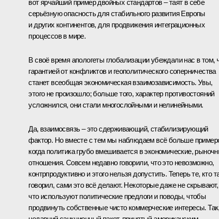
вот ярчайший пример двойных стандартов – таят в себе
серьёзную опасность для стабильного развития Европы
и других континентов, для продвижения интеграционных
процессов в мире.
В своё время апологеты глобализации убеждали нас в том, 
гарантией от конфликтов и геополитического соперничества
станет всеобщая экономическая взаимозависимость. Увы,
этого не произошло; больше того, характер противостояний
усложнился, они стали многослойными и нелинейными.
Да, взаимосвязь – это сдерживающий, стабилизирующий
фактор. Но вместе с тем мы наблюдаем всё больше пример
когда политика грубо вмешивается в экономические, рыноч
отношения. Совсем недавно говорили, что это невозможно,
контрпродуктивно и этого нельзя допустить. Теперь те, кто т
говорил, сами это всё делают. Некоторые даже не скрывают,
что используют политические предлоги и поводы, чтобы
продвинуть собственные чисто коммерческие интересы. Так
недавний санкционный пакет, принятый американским