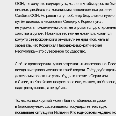
ООН, – я хочу это подчеркнуть, коллеги, чтобы здесь не бы
никакого двойного толкования: мы выполняем все решения
Совбеза ООН. Но решать эту проблему, безусловно, нужно
путём диалога, а не загонять Северную Корею в угол,
не угрожать применением силы, не опускаться до откровенн
хамства и ругани. Нравится это или не нравится, нравится
кому-то северокорейский режим или не нравится, нельзя
забывать, что Корейская Народно-Демократическая
Республика – это суверенное государство.
Любые противоречия нужно разрешать цивилизованно. Рос
всегда выступала именно за такой подход. Твёрдо убеждены
даже самые сложные узлы, будь то кризис в Сирии или
в Ливии, на Корейском полуострове или, скажем, на Украине,
надо распутывать, а не рубить.
То, насколько хрупкой может быть стабильность даже
в благополучном, состоявшемся государстве, наглядно
показывает ситуация в Испании. Кто ещё совсем недавно мо