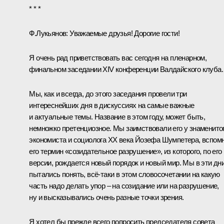
* * *
Ф.Лукьянов:
Уважаемые друзья! Дорогие гости!
Я очень рад приветствовать вас сегодня на пленарном,
финальном заседании XIV конференции Валдайского клуба.
Мы, как и всегда, до этого заседания провели три
интереснейших дня в дискуссиях на самые важные
и актуальные темы. Название в этом году, может быть,
немножко претенциозное. Мы заимствовали его у знаменито
экономиста и социолога XX века Йозефа Шумпетера, вспом
его термин «созидательное разрушение», из которого, по его
версии, рождается новый порядок и новый мир. Мы в эти дн
пытались понять, всё-таки в этом словосочетании на какую
часть надо делать упор – на созидание или на разрушение,
ну и высказывались очень разные точки зрения.
Я хотел бы прежде всего попросить председателя совета