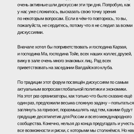
очень активные шли дискуссии эти три дня. Попробую, как
у нас уже сложилось, высказать свою точку зрения
по некоторым вопросам. Если в чём-то повторюсь, то вы,
пожалуйста, не сердитесь, потому что я не следил за всеми
дискуссиями.
Вначале хотел бы поприветствовать и господина Карзая,
и господина Ма, господина Тойе, всех наших коллег, друзей,
вижу в зале очень много знакомых лиц. Рад всех
приветствовать на заседании Валдайского клуба.
По традиции этот форум посвящён дискуссиям по самым
актуальным вопросам глобальной политики и экономики.
На этот раз организаторы, как только что было сказано ещё
один раз, предложили весьма сложную задачу – попытаться
заглянуть за горизонт, поразмышлять над тем, какими будут
грядущие десятилетия для России и всего международного
сообщества. Конечно, нельзя до конца предугадать и учесть
все возможности и риски, с которыми мы столкнёмся. Но на