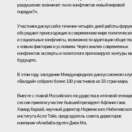
разрушение: возникнет ли из конфликтов новый мировой
порядок?».
Участники дискуссий в течение четырёх дней работы фору
обсуждают происходящие в современном мире политически
и социальные конфликты, возможности адаптации обществ
к новым факторам и условиям. Через анализ современных
конфликтов эксперты и политологи прогнозируют контуры м
будущего.
В этом году заседание Международного дискуссионного клу
«Валдай» собрало более 130 участников из 33 стран мира.
Вместе с главой Российского государства в итоговой пленар
сессии приняли участие бывший президент Афганистана
Хамид Карзай
, научный директор Норвежского Нобелевског
института Асле Тойе, председатель совета директоров
компании «Алибаба-групп» Джек Ма.