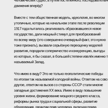
человеческих судеб, а путём постепенного, последовательн
движения вперёд?
Вместе с тем общественная модель, идеология, во многом
утопичные, которые на начальном этапе после революции
1917 года пыталось реализовать образовавшееся новое
государство, дали мощный стимул для преобразований
по всему миру (это совершенно очевидный факт, это нужно
тоже признать), вызвали серьёзную переоценку моделей
развития, породили соперничество и конкуренцию, выгоды
из которых, я бы сказал, в большей степени извлёк именно т
называемый Запад.
Что имею в виду? Это не только геополитические победы
по итогам так называемой холодной войны. Ответом на сов
другое, ответом на вызов со стороны СССР стали многие
западные достижения ХХ века. Имею в виду повышение
уровня жизни, формирование мощного среднего класса,
реформы рынка труда и социальной сферы, развитие
образования, гарантии прав человека, включая права