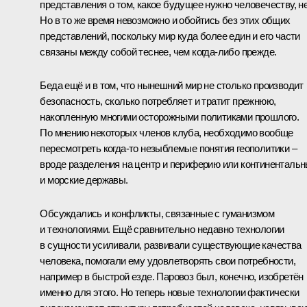
представления о том, какое будущее нужно человечеству, не
Но в то же время невозможно и обойтись без этих общих
представлений, поскольку мир куда более един и его части
связаны между собой теснее, чем когда-либо прежде.
Беда ещё и в том, что нынешний мир не столько производит
безопасность, сколько потребляет и тратит прежнюю,
накопленную многими осторожными политиками прошлого.
По мнению некоторых членов клуба, необходимо вообще
пересмотреть когда-то незыблемые понятия геополитики –
вроде разделения на центр и периферию или континенталь
и морские державы.
Обсуждались и конфликты, связанные с гуманизмом
и технологиями. Ещё сравнительно недавно технологии
в сущности усиливали, развивали существующие качества
человека, помогали ему удовлетворять свои потребности,
например в быстрой езде. Паровоз был, конечно, изобретён
именно для этого. Но теперь новые технологии фактически