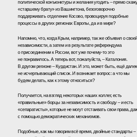
политической конъюнктуры и желания угодить – прямо скажу
«старшему брату» из Вашингтона, безоговорочно
поддерживать отделение Косово, провоцируя подобные
процессы в других регионах Европы, да и в мире?
Напомню, что, когда Крым, например, так же объявил о свое
независимости, а затем и в результате референдума
о присоединении к России, вот уже почему-то это
не понравилось. А теперь вот, пожалуйста, – Каталония.
В другом регионе – Курдистан. И это, может быть, ещё дале
не исчерпывающий список. И возникает вопрос: а что мы
будем делать, как к этому относиться?
Получается, на взгляд некоторых наших коллег, есть
«правильные» борцы за независимость и свободу – и есть
«сепаратисты», которые не могут отстаивать свои права, да
с помощью демократических механизмов.
Подобные, как мы говорим всё время, двойные стандарты –