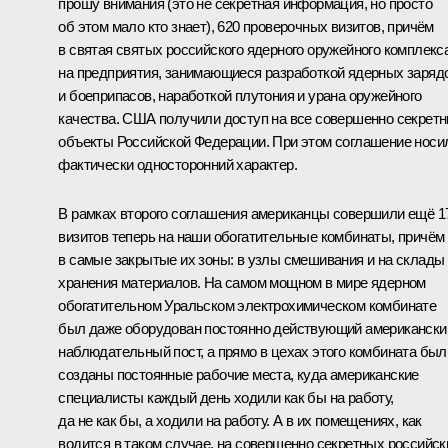
прошу внимания (это не секретная информация, но просто
об этом мало кто знает), 620 проверочных визитов, причём
в святая святых российского ядерного оружейного комплекса
на предприятия, занимающиеся разработкой ядерных заряд
и боеприпасов, наработкой плутония и урана оружейного
качества. США получили доступ на все совершенно секрет
объекты Российской Федерации. При этом соглашение носи
фактически односторонний характер.
В рамках второго соглашения американцы совершили ещё 1
визитов теперь на наши обогатительные комбинаты, причём
в самые закрытые их зоны: в узлы смешивания и на склады
хранения материалов. На самом мощном в мире ядерном
обогатительном Уральском электрохимическом комбинате
был даже оборудован постоянно действующий американски
наблюдательный пост, а прямо в цехах этого комбината был
созданы постоянные рабочие места, куда американские
специалисты каждый день ходили как бы на работу,
да не как бы, а ходили на работу. А в их помещениях, как
водится в таком случае, на совершенно секретных российск