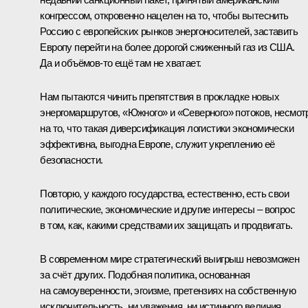
конгрессом, откровенно нацелен на то, чтобы вытеснить
Россию с европейских рынков энергоносителей, заставить
Европу перейти на более дорогой сжиженный газ из США.
Да и объёмов-то ещё там не хватает.
Нам пытаются чинить препятствия в прокладке новых
энергомаршрутов, «Южного» и «Северного» потоков, несмот
на то, что такая диверсификация логистики экономически
эффективна, выгодна Европе, служит укреплению её
безопасности.
Повторю, у каждого государства, естественно, есть свои
политические, экономические и другие интересы – вопрос
в том, как, какими средствами их защищать и продвигать.
В современном мире стратегический выигрыш невозможен
за счёт других. Подобная политика, основанная
на самоуверенности, эгоизме, претензиях на собственную
исключительность, ни уважения, ни истинного величия