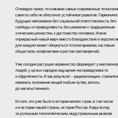
Очевидно также, что никакие самые современные технологи
сами по себе не обеспечат устойчивое развитие. Гармоничн
будущее невозможно без социальной ответственности, без
свободы и справедливости, без уважения к традиционным
этическим ценностям, к достоинству человека. Иначе
«прекрасный новый мир» вместо благоденствия и перспекти
для каждого может обернуться тоталитаризмом, кастовым
обществом, конфликтами и ростом противоречий.
Уже сегодня растущее неравенство формирует у миллионов
людей, у целых народов ощущение несправедливости
и обделённости. И как результат – радикализация, стремлен
изменить положение вещей любым путём, вплоть
до насильственного.
Кстати, это уже было в истории многих стран, в том числе
и в истории нашей страны, истории России. Когда вслед
за успешным технологическим, индустриальным рывком