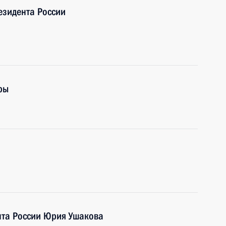
езидента России
ры
та России Юрия Ушакова