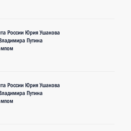
та России Юрия Ушакова
 Владимира Путина
ампом
та России Юрия Ушакова
 Владимира Путина
ампом