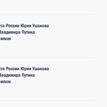
та России Юрия Ушакова
 Владимира Путина
ампом
та России Юрия Ушакова
 Владимира Путина
ампом