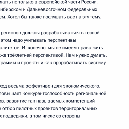
кать не только в европейской части России,
ласть, Горки
 Сибирском и Дальневосточном федеральных
ем. Хотел бы также послушать вас на эту тему.
 регионов должны разрабатываться в тесной
и этом надо учитывать перспективы
род, где провёл совещание
алитетов. И, конечно, мы не имеем права жить
8
9м
ону
е трёхлетней перспективой. Нам нужно думать,
граммы и проекты и как прорабатывать систему
одход весьма эффективен для экономического,
ик
 повышает конкурентоспособность региональной
ров, развитие так называемых компетенций
ции и технологическому
6
16м
и отбор пилотных проектов территориальных
 поддержки, в том числе со стороны
бласть, Димитровград