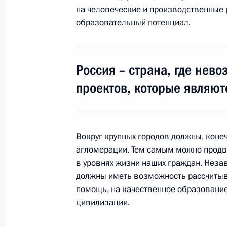
на человеческие и производственные р
15 октября 2011 года, суббота
образовательный потенциал.
Встреча Дмитрия Медведева со ст
15 октября 2011 года, 16:30
Москва
Россия – страна, где нев
проектов, которые являют
7 октября 2011 года, пятница
Дмитрий Медведев провёл операти
Вокруг крупных городов должны, кон
Совета Безопасности
агломерации. Тем самым можно продв
7 октября 2011 года, 15:00
в уровнях жизни наших граждан. Неза
должны иметь возможность рассчитыв
помощь, на качественное образование
30 сентября 2011 года, пятница
цивилизации.
Интервью телеканалам «Первый», «