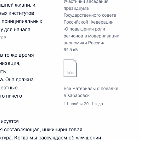
Участники заседания
шней жизни, и,
президиума
утренних дел
6
6м
ых институтов,
Государственного совета
о принципиальных
Российской Федерации
у для начала
«О повышении роли
регионов в модернизации
ов.
экономики России»
64.5 кБ
 в то же время
деральной службы
низация,
1
иковым
ыть
DOC
а. Она должна
ть, Горки
местные
Все материалы о поездке
то ничего
в Хабаровск
11 ноября 2011 года
мируется
ённых Сил
1
ая составляющая, инжиниринговая
тура. Когда мы рассуждаем об улучшении