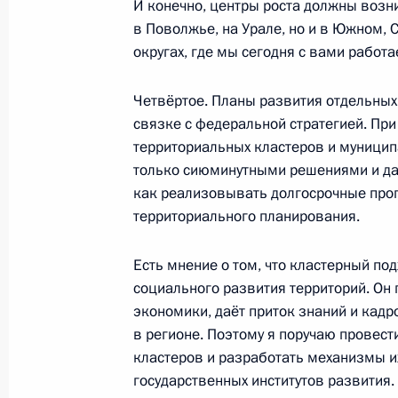
И конечно, центры роста должны возни
30 сентября 2011 года, 12:00
Московская об
в Поволжье, на Урале, но и в Южном,
округах, где мы сегодня с вами работа
Четвёртое. Планы развития отдельных
28 сентября 2011 года, среда
связке с федеральной стратегией. Пр
Дмитрий Медведев посетил Звениго
территориальных кластеров и муницип
по подготовке к отопительному сез
только сиюминутными решениями и даж
как реализовывать долгосрочные про
28 сентября 2011 года, 15:30
Звенигород
территориального планирования.
Есть мнение о том, что кластерный п
26 сентября 2011 года, понедельн
социального развития территорий. Он
экономики, даёт приток знаний и кад
Заседание комиссии по модерниза
в регионе. Поэтому я поручаю провест
развитию экономики России
кластеров и разработать механизмы их
26 сентября 2011 года, 17:30
Ульяновская о
государственных институтов развития.