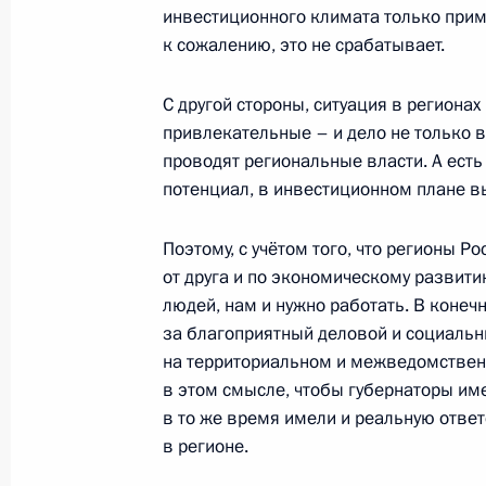
инвестиционного климата только при
к сожалению, это не срабатывает.
Встреча с ветеранами Великой Оте
С другой стороны, ситуация в региона
7 ноября 2011 года, 12:30
Москва
привлекательные – и дело не только в 
проводят региональные власти. А есть
потенциал, в инвестиционном плане вы
1 ноября 2011 года, вторник
Поэтому, с учётом того, что регионы Р
Встреча с активом партии «Единая 
от друга и по экономическому развити
1 ноября 2011 года, 12:00
Барнаул
людей, нам и нужно работать. В конеч
за благоприятный деловой и социальн
на территориальном и межведомственн
в этом смысле, чтобы губернаторы им
31 октября 2011 года, понедельни
в то же время имели и реальную ответ
Совещание по развитию транспорт
в регионе.
31 октября 2011 года, 15:00
Московская обл