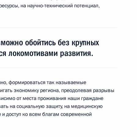
есурсы, на научно-технический потенциал,
оронниками
:
7
озможно обойтись без крупных
ся локомотивами развития.
вное совещание с членами
1
7м
ечно, формироваться так называемые
игать экономику региона, преодолевая разрывы
висимо от места проживания наши граждане
ать на социальную защиту, на медицинскую
 и доступ ко всем благам современной
Россия» и НТВ
5
28м