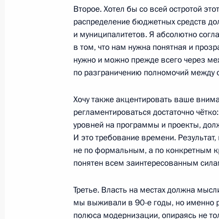
Второе. Хотел бы со всей остротой это
распределение бюджетных средств до
и муниципалитетов. Я абсолютно согла
29 октября 2011 года, суббота
в том, что нам нужна понятная и проз
нужно и можно прежде всего через м
Встреча с молодыми учёными, инн
по разграничению полномочий между 
и предпринимателями
29 октября 2011 года, 16:30
Сколково
Хочу также акцентировать ваше внима
регламентироваться достаточно чётко
уровней на программы и проекты, дол
И это требование времени. Результат
19 октября 2011 года, среда
не по формальным, а по конкретным к
Дмитрий Медведев встретился с пр
понятен всем заинтересованным сила
комитета сторонников
Третье. Власть на местах должна мысл
19 октября 2011 года, 18:00
Московская обл
мы выживали в 90-е годы, но именно р
полюса модернизации, опираясь не тол