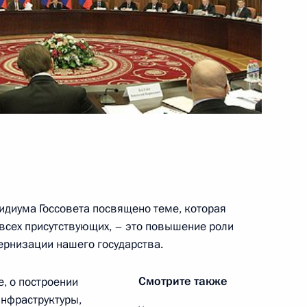
о вопросу повышения роли
2
10м
ики
й Хабаровского края
9
56м
идиума Госсовета посвящено теме, которая
 всех присутствующих, – это повышение роли
ернизации нашего государства.
Смотрите также
е, о построении
нфраструктуры,