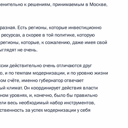
менительно к решениям, принимаемым в Москве,
чественной войны
7
8м
х разная. Есть регионы, которые инвестиционно
ресурсах, а скорее в той политике, которую
 регионы, которые, к сожалению, даже имея свой
глядят не очень.
оссии действительно очень отличаются друг
Россия»
:
4
ю, и по темпам модернизации, и по уровню жизни
ном счёте, именно губернатор отвечает
ый климат. Он координирует действия власти
ом уровнях, и, конечно, было бы правильно
ели весь необходимый набор инструментов,
к
ственность за успех модернизации у себя
ной системы
:
3
асть, Горки