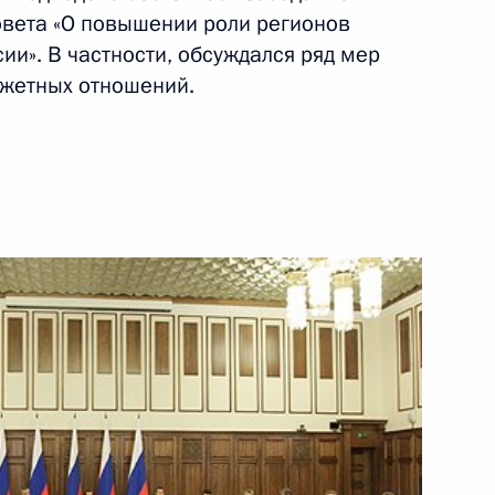
овета «О повышении роли регионов
и». В частности, обсуждался ряд мер
ть следующие материалы
жетных отношений.
еабилитации и создания
4
14м
в
а сторонников
:
7
диная Россия»