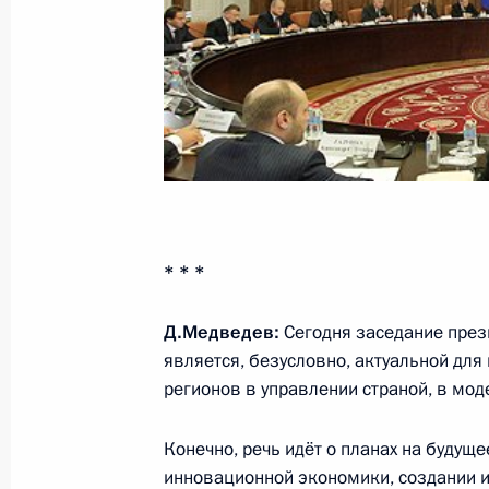
11 ноября 2011 года, пятница
Заседание президиума Госсовета п
регионов в модернизации эконом
11 ноября 2011 года, 12:00
Хабаровск
* * *
Встреча с работниками предприяти
Д.Медведев:
Сегодня заседание през
и активом партии «Единая Россия»
является, безусловно, актуальной для
11 ноября 2011 года, 08:00
Хабаровск
регионов в управлении страной, в мод
Конечно, речь идёт о планах на будуще
10 ноября 2011 года, четверг
инновационной экономики, создании и