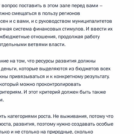
т вопрос поставить в этом зале перед вами –
лжно смещаться в пользу регионов
сен и с вами, и с руководством муниципалитетов
рачная система финансовых стимулов. И ввести их
ежбюджетные отношения, продолжая работу
оваторами
:
14
отдельными ветвями власти.
ние на том, что ресурсы развития должны
: деньги, которые выделяются из бюджетов всех
жны привязываться и к конкретному результату.
, который можно проконтролировать
ритериям. И этот критерий должен быть также
едставителями Общественного
:
7
м.
ить категориями роста. Не выживания, потому что
асть, Горки
оста, развития, поэтому нужно создавать особые
ько и не столько на природные, сколько