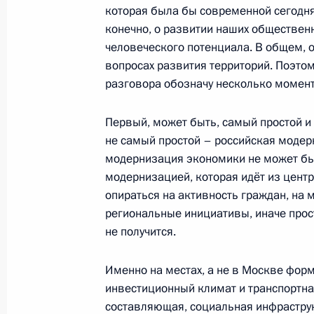
которая была бы современной сегодня
Встреча с сотрудниками органов вн
конечно, о развитии наших общественн
человеческого потенциала. В общем, 
10 ноября 2011 года, 16:40
Москва
вопросах развития территорий. Поэтом
разговора обозначу несколько момент
9 ноября 2011 года, среда
Первый, может быть, самый простой и
Рабочая встреча с директором Фе
не самый простой – российская модер
безопасности Александром Бортн
модернизация экономики не может б
модернизацией, которая идёт из центр
9 ноября 2011 года, 19:30
Московская облас
опираться на активность граждан, на 
региональные инициативы, иначе прос
не получится.
7 ноября 2011 года, понедельник
Именно на местах, а не в Москве фор
Совещание с руководством Вооруж
инвестиционный климат и транспортн
7 ноября 2011 года, 15:00
Москва, Кремль
составляющая, социальная инфраструк