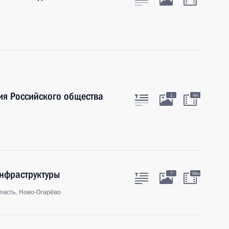
ия Российского общества
1
4м
нфраструктуры
7
38м
ласть, Ново-Огарёво