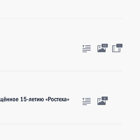
:
13
щённое 15-летию «Ростеха»
6