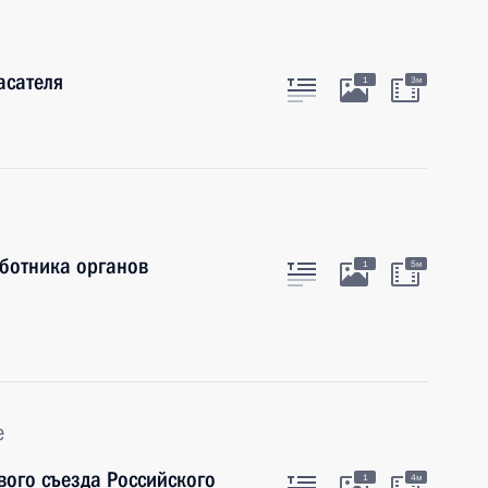
асателя
1
3м
ботника органов
1
5м
е
ого съезда Российского
1
4м