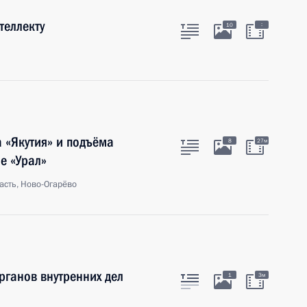
теллекту
:
10
а «Якутия» и подъёма
8
27м
е «Урал»
асть, Ново-Огарёво
рганов внутренних дел
1
3м