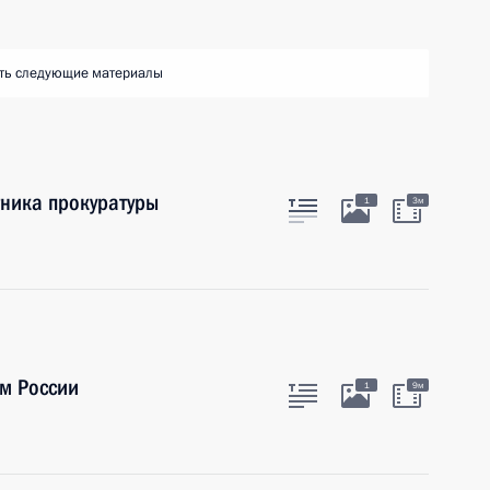
ть следующие материалы
тника прокуратуры
1
3м
м России
1
9м