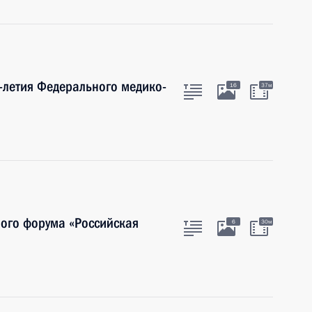
-летия Федерального медико-
16
37м
ого форума «Российская
6
30м