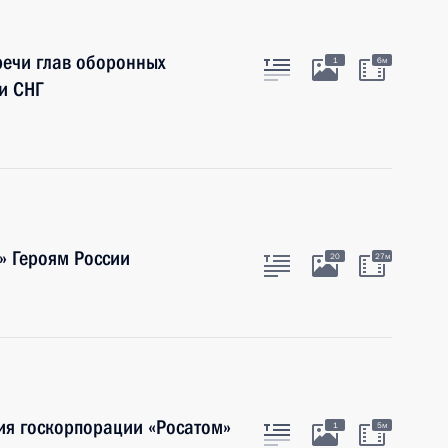
речи глав оборонных
1
6м
 и СНГ
» Героям России
20
27м
ия госкорпорации «Росатом»
1
5м