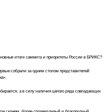
сновные итоги саммита и приоритеты России в БРИКС?
первые собрали за одним столом представителей
ка».
обирается, а в силу наличия целого ряда совпадающих
так скажем, более справедливый и благородный