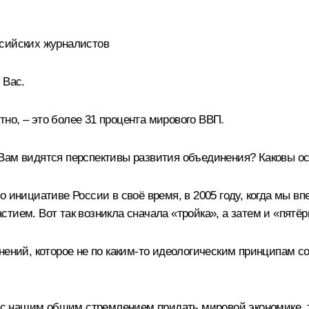
ссийских журналистов
 Вас.
о, – это более 31 процента мирового ВВП.
 Вам видятся перспективы развития объединения? Каковы о
 инициативе России в своё время, в 2005 году, когда мы в
тием. Вот так возникла сначала «тройка», а затем и «пятёр
нений, которое не по каким-то идеологическим принципам с
 и с нашим общим стремлением придать мировой экономике, 