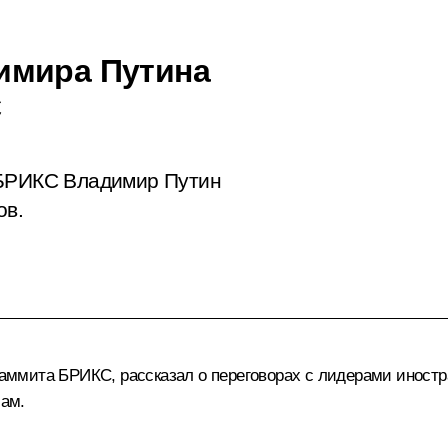
имира Путина
С
 БРИКС Владимир Путин
ов.
 саммита
БРИКС
, рассказал о переговорах с лидерами иностр
ам.