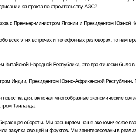
дписании контракта по строительству АЭС?
говора с Премьер-министром Японии и Президентом Южной К
обо всех этих встречах и телефонных разговорах, то нам вр
м Китайской Народной Республики, это практически было в 
тром Индии, Президентом Южно-Африканской Республики. П
 повестка дня, включая многообразные экономические связи. 
стром Таиланда.
бирающая обороты. Мы расширяем наше экономическое взаи
чили закупки овощей и фруктов. Мы заинтересованы в реали