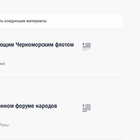
ть следующие материалы
дующим Черноморским флотом
чей
енном форуме народов
Русь»