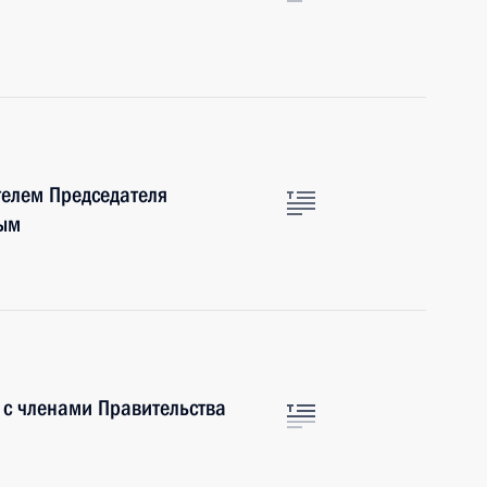
телем Председателя
вым
 с членами Правительства