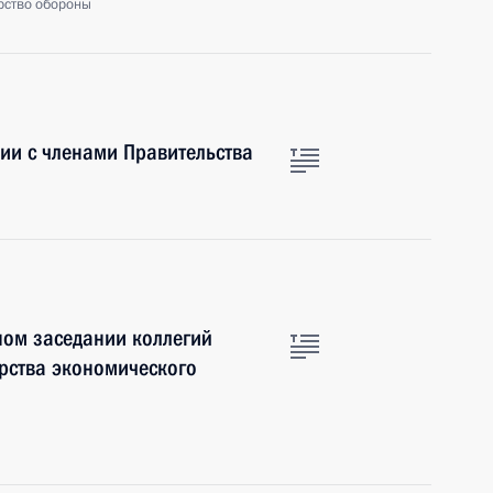
рство обороны
ии с членами Правительства
ном заседании коллегий
рства экономического