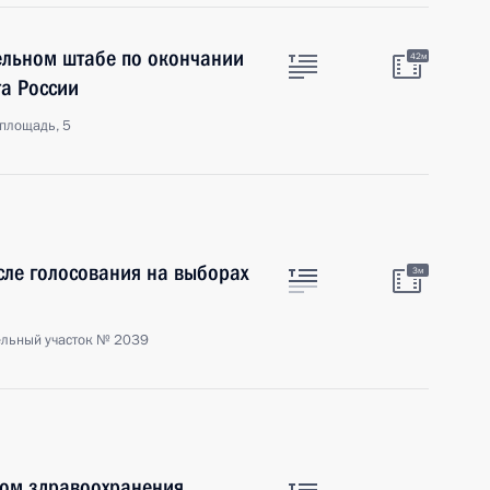
ельном штабе по окончании
42м
а России
площадь, 5
сле голосования на выборах
3м
ельный участок № 2039
ром здравоохранения