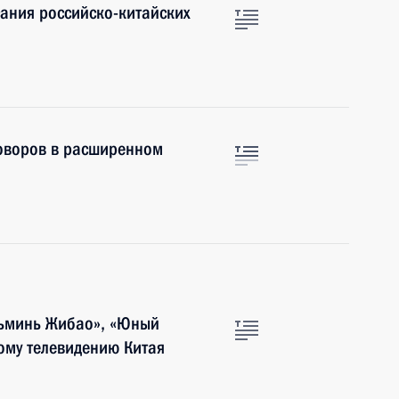
сания российско-китайских
говоров в расширенном
ньминь Жибао», «Юный
ому телевидению Китая