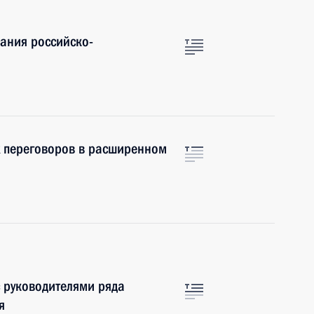
сания российско-
х переговоров в расширенном
с руководителями ряда
я