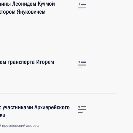
раины Леонидом Кучмой
ктором Януковичем
ром транспорта Игорем
с участниками Архиерейского
ви
й кремлевский дворец