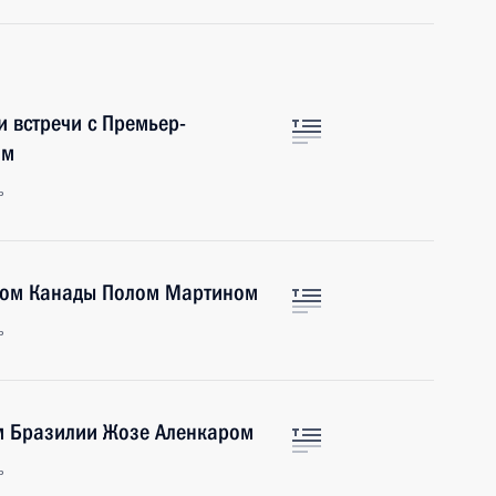
и встречи с Премьер-
ом
ь
тром Канады Полом Мартином
ь
ом Бразилии Жозе Аленкаром
ь