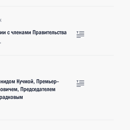
к
ии с членами Правительства
ь
онидом Кучмой, Премьер–
овичем, Председателем
Фрадковым