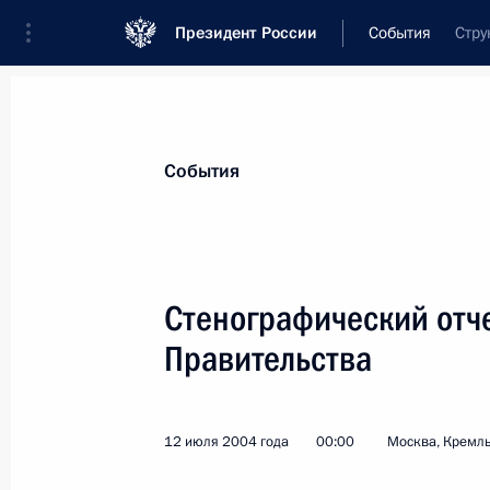
Президент России
События
Стру
Президент
Администрация
Государст
Новости
Стенограммы
Поездки
Те
События
Рубрикация материалов
Все материалы
Стенографический отч
Послания Федеральному Собранию
Правительства
Заявления по важнейшим вопросам
Совещания, заседания, рабочие встречи
12 июля 2004 года
00:00
Москва, Кремл
Речи и обращения