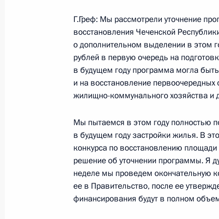
Стенографический отчет о совещан
Г.Греф: Мы рассмотрели уточнение пр
восстановления Чеченской Республики
2 августа 2004 года, 00:00
Москва, Кремль
о дополнительном выделении в этом г
рублей в первую очередь на подготовк
в будущем году программа могла быть
28 июля 2004 года, среда
и на восстановление первоочередных 
жилищно-коммунального хозяйства и д
Заключительное слово на церемон
офицеров
Мы пытаемся в этом году полностью п
28 июля 2004 года, 17:23
Москва, Большой
в будущем году застройки жилья. В эт
конкурса по восстановлению площади
решение об уточнении программы. Я ду
Вступительное слово на церемонии
неделе мы проведем окончательную к
офицеров
ее в Правительство, после ее утвержд
финансирования будут в полном объеме
28 июля 2004 года, 15:58
Москва, Большой