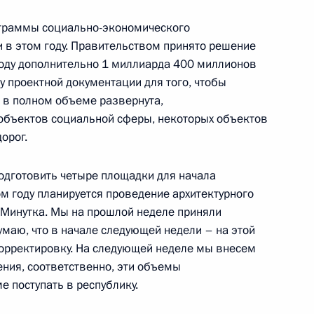
ии с членами Правительства
ограммы социально-экономического
 в этом году. Правительством принято решение
оду дополнительно 1 миллиарда 400 миллионов
у проектной документации для того, чтобы
 в полном объеме развернута,
объектов социальной сферы, некоторых объектов
орог.
ии представления высших
одготовить четыре площадки для начала
 Кремлевский дворец
ом году планируется проведение архитектурного
 Минутка. Мы на прошлой неделе приняли
маю, что в начале следующей недели – на этой
 представления высших
орректировку. На следующей неделе мы внесем
ения, соответственно, эти объемы
 поступать в республику.
 Кремлевский дворец