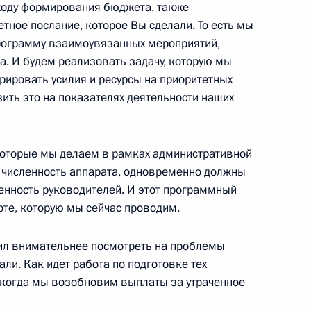
 ходу формирования бюджета, также
тное послание, которое Вы сделали. То есть мы
рограмму взаимоувязанных мероприятий,
а. И будем реализовать задачу, которую мы
рировать усилия и ресурсы на приоритетных
ом природных ресурсов
ить это на показателях деятельности наших
 которые мы делаем в рамках административной
 численность аппарата, одновременно должны
енность руководителей. И этот программный
телем Председателя
оте, которую мы сейчас проводим.
вым
осил внимательнее посмотреть на проблемы
ли. Как идет работа по подготовке тех
 когда мы возобновим выплаты за утраченное