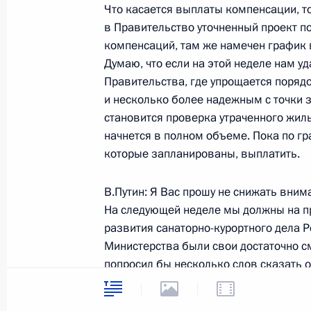
Что касается выплаты компенсации, т
в Правительство уточненный проект п
27 июля 2004 года, вторник
компенсаций, там же намечен график
Думаю, что если на этой неделе нам у
Начало встречи с Премьер-минист
Правительства, где упрощается поряд
Нэстасе
и несколько более надежным с точки 
27 июля 2004 года, 16:06
Москва, Кремль
становится проверка утраченного жиль
начнется в полном объеме. Пока по г
которые запланированы, выплатить.
Стенографический отчет о совещан
В.Путин: Я Вас прошу не снижать вним
27 июля 2004 года, 14:05
Москва, Кремль
На следующей неделе мы должны на пр
развития санаторно-курортного дела Р
Министерства были свои достаточно с
26 июля 2004 года, понедельник
попросил бы несколько слов сказать о
предложения по этому вопросу к прези
Заключительное слово на встрече 