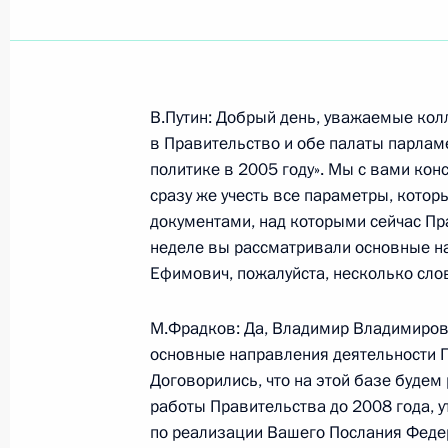
Показа
В.Путин: Добрый день, уважаемые кол
6 августа 2004 года, пятница
в Правительство и обе палаты парла
политике в 2005 году». Мы с вами конс
Начало встречи с председателем п
сразу же учесть все параметры, котор
Алексеем Миллером
документами, над которыми сейчас Пра
неделе вы рассматривали основные н
6 августа 2004 года, 11:00
Ефимович, пожалуйста, несколько сло
М.Фрадков: Да, Владимир Владимиров
5 августа 2004 года, четверг
основные направления деятельности П
Договорились, что на этой базе буде
Начало встречи с Министром сельс
работы Правительства до 2008 года, у
Гордеевым
по реализации Вашего Послания Феде
5 августа 2004 года, 00:00