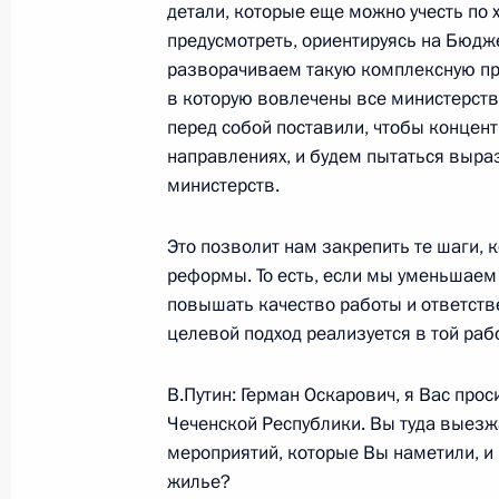
детали, которые еще можно учесть по
предусмотреть, ориентируясь на Бюдже
разворачиваем такую комплексную п
3 августа 2004 года, вторник
в которую вовлечены все министерств
перед собой поставили, чтобы концент
Начало рабочей встречи с Министр
направлениях, и будем пытаться выраз
Юрием Трутневым
министерств.
3 августа 2004 года, 12:00
Ново-Огарево
Это позволит нам закрепить те шаги,
реформы. То есть, если мы уменьшаем
повышать качество работы и ответств
Начало рабочей встречи с замести
целевой подход реализуется в той раб
Правительства Александром Жуко
3 августа 2004 года, 10:00
Ново-Огарево
В.Путин: Герман Оскарович, я Вас пр
Чеченской Республики. Вы туда выезжа
мероприятий, которые Вы наметили, и
жилье?
2 августа 2004 года, понедельник