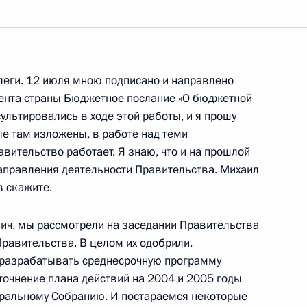
ть следующие материалы
леги. 12 июля мною подписано и направлено
мента страны Бюджетное послание «О бюджетной
ультировались в ходе этой работы, и я прошу
равления ОАО «Газпром»
ые там изложены, в работе над теми
вительство работает. Я знаю, что и на прошлой
аправления деятельности Правительства. Михаил
в скажите.
ич, мы рассмотрели на заседании Правительства
равительства. В целом их одобрили.
м разрабатывать среднесрочную программу
кого хозяйства Алексеем
точнение плана действий на 2004 и 2005 годы
ральному Собранию. И постараемся некоторые