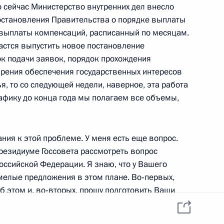
о сейчас Министерство внутренних дел внесло
остановления Правительства о порядке выплаты
 выплаты компенсаций, расписанный по месяцам.
дастся выпустить новое постановление
ром Румынии Адрианом
ок подачи заявок, порядок прохождения
зрения обеспечения государственных интересов
я, то со следующей недели, наверное, эта работа
рафику до конца года мы полагаем все объемы,
ии с членами Правительства
ания к этой проблеме. У меня есть еще вопрос.
езидиуме Госсовета рассмотреть вопрос
оссийской Федерации. Я знаю, что у Вашего
мелые предложения в этом плане. Во‑первых,
б этом и, во‑вторых, прошу подготовить Ваши
диуму Госсовета.
с представителями деловых