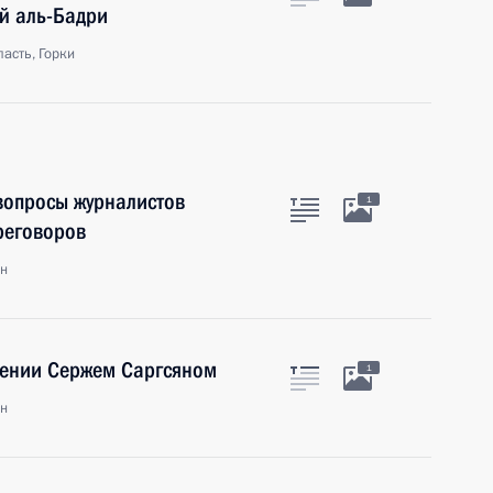
й аль-Бадри
асть, Горки
 вопросы журналистов
1
реговоров
ан
мении Сержем Саргсяном
1
ан