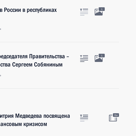
 России в республиках
1
ь
редседателя Правительства –
1
ьства Сергеем Собяниным
ь
митрия Медведева посвящена
6м
инансовым кризисом