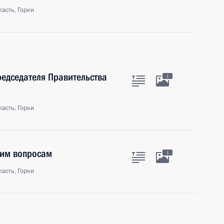
асть, Горки
редседателя Правительства
1
асть, Горки
ким вопросам
1
асть, Горки