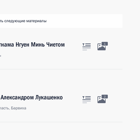
ть следующие материалы
тнама Нгуен Минь Чиетом
1
ь
и Александром Лукашенко
2
асть, Барвиха