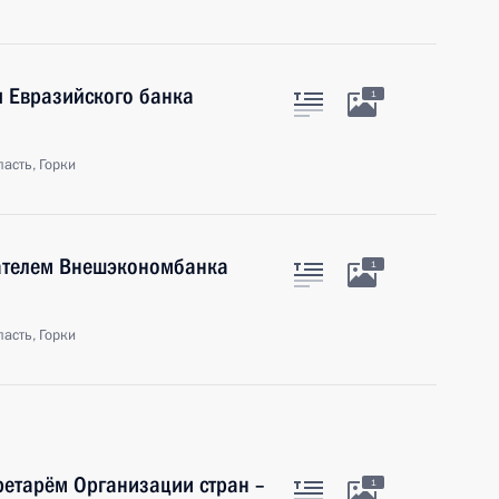
я Евразийского банка
1
асть, Горки
дателем Внешэкономбанка
1
асть, Горки
ретарём Организации стран –
1