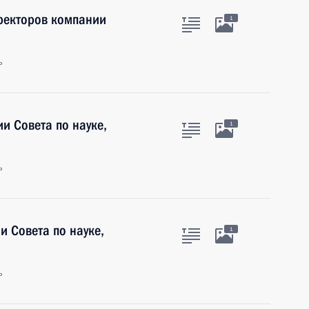
иректоров компании
1
ь
и Совета по науке,
1
ь
и Совета по науке,
1
ь