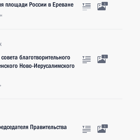
ия площади России в Ереване
1
ан
к
 совета благотворительного
1
енского Ново-Иерусалимского
ь
редседателя Правительства
1