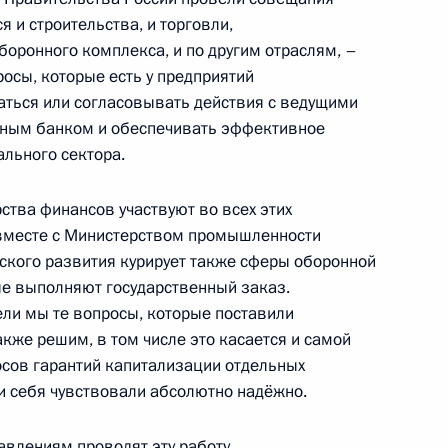
асть, Горки
 и строительства, и торговли,
боронного комплекса, и по другим отраслям, –
осы, которые есть у предприятий
аться или согласовывать действия с ведущими
ьным банком и обеспечивать эффективное
редседателя Правительства
ального сектора.
1
рства финансов участвуют во всех этих
асть, Горки
вместе с Министерством промышленности
ского развития курирует также сферы оборонной
ые выполняют государственный заказ.
ким вопросам
1
ли мы те вопросы, которые поставили
кже решим, в том числе это касается и самой
асть, Горки
осов гарантий капитализации отдельных
ни себя чувствовали абсолютно надёжно.
авлениям проводят эту работу.