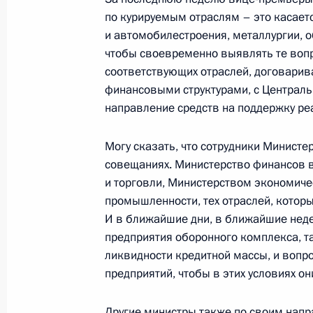
17 октября 2008 года, 14:30
Московская обл
по курируемым отраслям – это касается
и автомобилестроения, металлургии, о
чтобы своевременно выявлять те вопр
соответствующих отраслей, договарив
16 октября 2008 года, четверг
финансовыми структурами, с Централ
Рабочая встреча с Заместителем П
направление средств на поддержку ре
Сергеем Ивановым
Могу сказать, что сотрудники Министе
16 октября 2008 года, 18:30
Московская обл
совещаниях. Министерство финансов 
и торговли, Министерством экономиче
промышленности, тех отраслей, котор
Начало совещания по экономичес
И в ближайшие дни, в ближайшие неде
предприятия оборонного комплекса, та
16 октября 2008 года, 16:15
Московская обл
ликвидности кредитной массы, и вопр
предприятий, чтобы в этих условиях о
15 октября 2008 года, среда
Другие министры также по своим напр