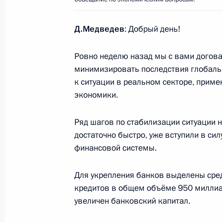
Дмитрий Медведев назначил послов
Д.Медведев
: Добрый день!
Южная Осетия и Абхазия
24 октября 2008 года, 17:30
Москва, Кремл
Ровно неделю назад мы с вами догова
минимизировать последствия глобаль
к ситуации в реальном секторе, приме
Рабочая встреча с Заместителем П
экономики.
Руководителем Аппарата Правител
Ряд шагов по стабилизации ситуации 
24 октября 2008 года, 17:15
Москва, Кремл
достаточно быстро, уже вступили в си
финансовой системы.
23 октября 2008 года, четверг
Для укрепления банков выделены сре
кредитов в общем объёме 950 миллиард
Очередная видеозапись в блоге Д
увеличен банковский капитал.
ситуации в связи с глобальным ф
23 октября 2008 года, 18:57