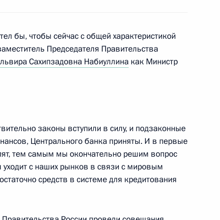
ия площади России в Ереване
1
ан
тел бы, чтобы сейчас с общей характеристикой
заместитель Председателя Правительства
львира Сахипзадовна Набиуллина
как Министр
к
 совета благотворительного
1
енского Ново-Иерусалимского
твительно законы вступили в силу, и подзаконные
ь
нансов, Центрального банка приняты. И в первые
пят, тем самым мы окончательно решим вопрос
я уходит с наших рынков в связи с мировым
остаточно средств в системе для кредитования
редседателя Правительства
1
 Правительства России провели совещания