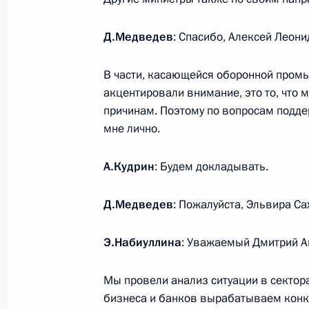
Встреча с председателем совета д
Д.Медведев
: Спасибо, Алексей Леони
«ЕвроХим» Андреем Мельниченко
15 октября 2008 года, 17:30
Москва, Кремл
В части, касающейся оборонной промы
акцентировали внимание, это то, что
причинам. Поэтому по вопросам подд
Стенографический отчёт о заседани
мне лично.
технологиям и образованию
А.Кудрин
: Будем докладывать.
15 октября 2008 года, 15:45
Москва, Кремл
Д.Медведев
: Пожалуйста, Эльвира С
Заключительное слово на заседани
Э.Набиуллина
: Уважаемый Дмитрий А
технологиям и образованию
15 октября 2008 года, 15:40
Москва, Кремл
Мы провели анализ ситуации в сектор
бизнеса и банков вырабатываем конк