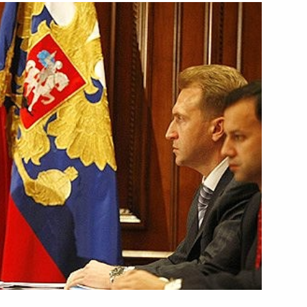
ть следующие материалы
тнама Нгуен Минь Чиетом
1
ь
и Александром Лукашенко
2
асть, Барвиха