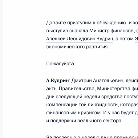
Выступление на церемонии открыт
21 октября 2008 года, 11:45
Армения, Ерев
Давайте приступим к обсуждению. Я хо
выступил сначала Министр финансов, 
Алексей Леонидович Кудрин
, а потом
Э
20 октября 2008 года, понедельни
экономического развития.
Начало заседания попечительского
Пожалуйста.
фонда по восстановлению Воскрес
монастыря
А.Кудрин
: Дмитрий Анатольевич, дейс
20 октября 2008 года, 14:45
Москва, Кремл
акты Правительства, Министерства фи
дни следующей недели средства посту
компенсации той ликвидности, котора
17 октября 2008 года, пятница
финансовым кризисом. И у нас будет д
и поддержки реального сектора.
Рабочая встреча с Заместителем П
Игорем Сечиным
За последнюю неделю вице-премьеры