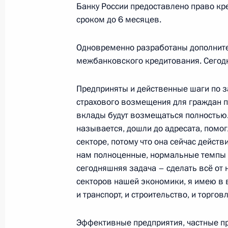
Банку России предоставлено право кр
сроком до 6 месяцев.
Встреча с председателем правлени
Одновременно разработаны дополнит
развития Игорем Финогеновым
межбанковского кредитования. Сегодн
23 октября 2008 года, 18:00
Московская обл
Предприняты и действенные шаги по з
страхового возмещения для граждан п
вклады будут возмещаться полностью. 
Начало рабочей встречи с предсе
называется, дошли до адресата, помо
Владимиром Дмитриевым
секторе, потому что она сейчас дейст
23 октября 2008 года, 17:15
Московская обл
нам полноценные, нормальные темпы э
сегодняшняя задача – сделать всё от 
секторов нашей экономики, я имею в 
и транспорт, и строительство, и торгов
22 октября 2008 года, среда
Начало встречи с генеральным сек
Эффективные предприятия, частные п