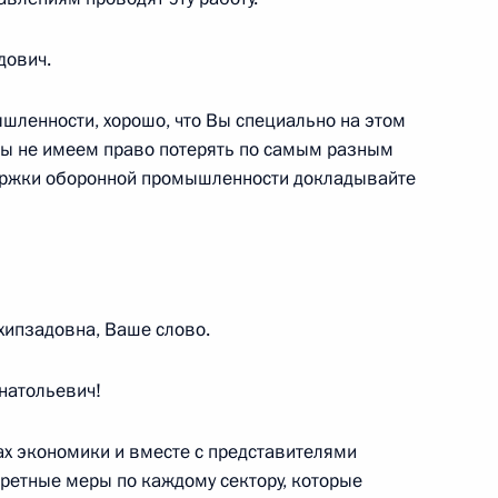
иректоров компании
1
дович.
ь
шленности, хорошо, что Вы специально на этом
 мы не имеем право потерять по самым разным
ержки оборонной промышленности докладывайте
и Совета по науке,
1
ь
ахипзадовна, Ваше слово.
и Совета по науке,
1
натольевич!
ь
ах экономики и вместе с представителями
ретные меры по каждому сектору, которые