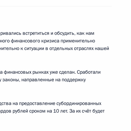
 России в республиках
1
ь
ривались встретиться и обсудить, как нам
ного финансового кризиса применительно
нительно к ситуации в отдельных отраслях нашей
редседателя Правительства –
1
ьства Сергеем Собяниным
на финансовых рынках уже сделан. Сработали
ь
лу законы, направленные на поддержку
дства на предоставление субординированных
ов рублей сроком на 10 лет. За их счёт будет
митрия Медведева посвящена
6м
инансовым кризисом