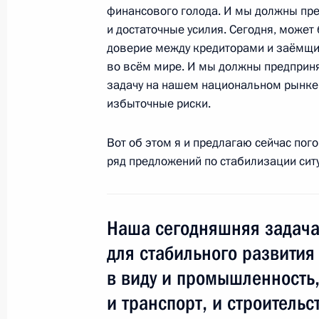
экспортёров нефти (ОПЕК) Абдалло
финансового голода. И мы должны пр
и достаточные усилия. Сегодня, может
22 октября 2008 года, 14:15
Московская обл
доверие между кредиторами и заёмщи
во всём мире. И мы должны предприня
задачу на нашем национальном рынке,
21 октября 2008 года, вторник
избыточные риски.
Заявления для прессы и ответы на
Вот об этом я и предлагаю сейчас пог
по итогам российско-армянских пе
ряд предложений по стабилизации сит
21 октября 2008 года, 12:50
Армения, Ерев
Наша сегодняшняя задача 
Начало встречи с Президентом Ар
для стабильного развития
21 октября 2008 года, 12:40
Армения, Ерев
в виду и промышленность,
и транспорт, и строительс