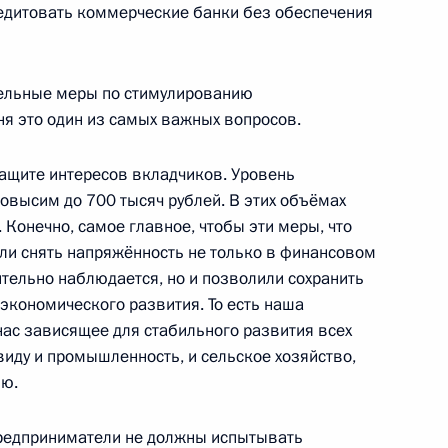
едитовать коммерческие банки без обеспечения
я Евразийского банка
1
ельные меры по стимулированию
я это один из самых важных вопросов.
асть, Горки
ащите интересов вкладчиков. Уровень
овысим до 700 тысяч рублей. В этих объёмах
Конечно, самое главное, чтобы эти меры, что
дателем Внешэкономбанка
1
гли снять напряжённость не только в финансовом
вительно наблюдается, но и позволили сохранить
асть, Горки
кономического развития. То есть наша
нас зависящее для стабильного развития всех
виду и промышленность, и сельское хозяйство,
лю.
ретарём Организации стран –
редприниматели не должны испытывать
1