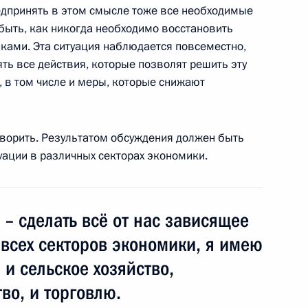
й аль-Бадри
едпринять в этом смысле тоже все необходимые
 быть, как никогда необходимо восстановить
асть, Горки
ками. Эта ситуация наблюдается повсеместно,
ть все действия, которые позволят решить эту
 в том числе и меры, которые снижают
 вопросы журналистов
1
оворить. Результатом обсуждения должен быть
реговоров
уации в различных секторах экономики.
ан
– сделать всё от нас зависящее
мении Сержем Саргсяном
1
 всех секторов экономики, я имею
ан
 и сельское хозяйство,
тво, и торговлю.