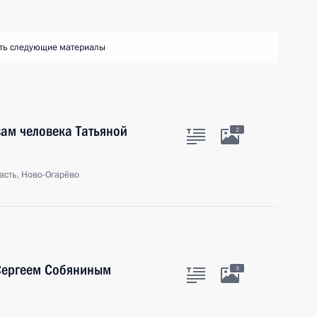
ть следующие материалы
ам человека Татьяной
2
асть, Ново-Огарёво
Сергеем Собяниным
3