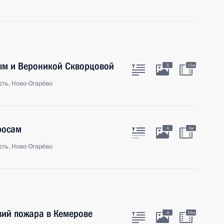
ым и Вероникой Скворцовой
5
15м
сть, Ново-Огарёво
росам
4
3м
сть, Ново-Огарёво
вий пожара в Кемерове
4
25м