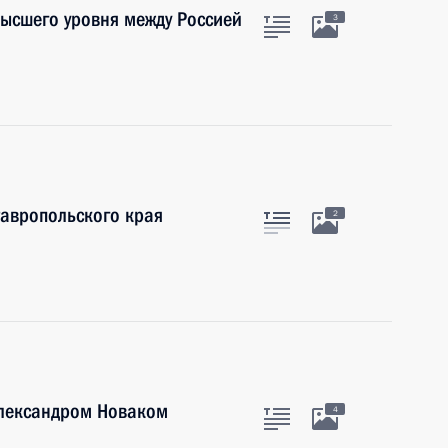
высшего уровня между Россией
3
тавропольского края
2
Александром Новаком
4