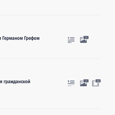
ии Германом Грефом
4
ия гражданской
4
4м