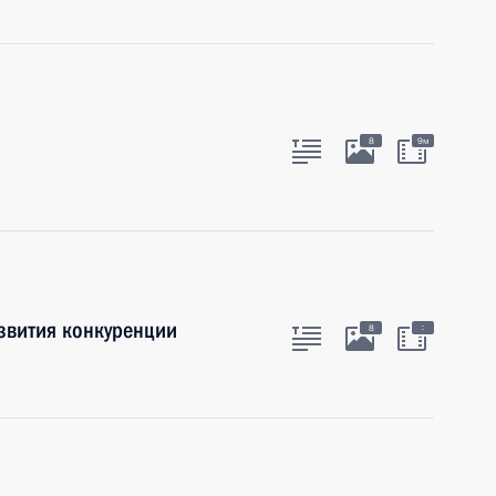
8
9м
азвития конкуренции
:
8