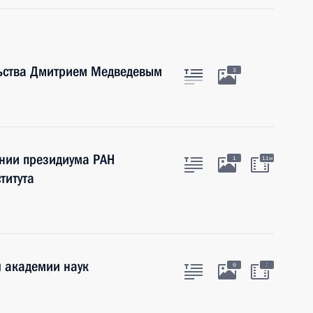
льства Дмитрием Медведевым
3
ании президиума РАН
1
11м
титута
й академии наук
:
9