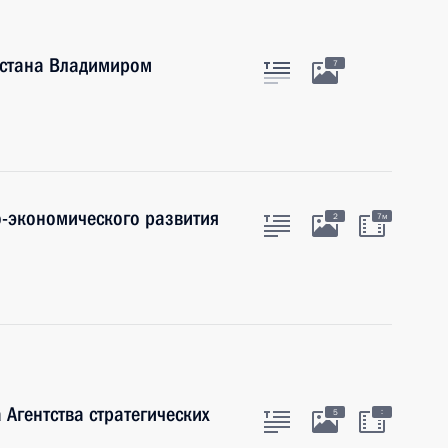
естана Владимиром
7
-экономического развития
2
7м
Агентства стратегических
:
5