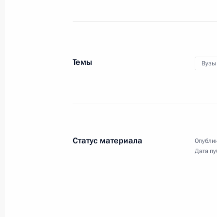
Заседание коллегии Федеральной 
5 марта 2018 года, 14:00
Москва
Темы
Вузы
28 февраля 2018 года, среда
Расширенное заседание коллегии 
28 февраля 2018 года, 13:50
Москва
Статус материала
Опублик
16 февраля 2018 года, пятница
Дата пу
Встреча с главой компании «Газп
16 февраля 2018 года, 15:30
Московская об