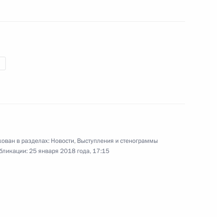
службы безопасности
4
9м
МВД России
5
10м
ован в разделах:
Новости
,
Выступления и стенограммы
бликации:
25 января 2018 года, 17:15
ром» Алексеем Миллером
5
17м
ласть, Ново-Огарёво