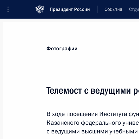
Президент России
События
Стру
Президент
Администрация
Государст
Новости
Стенограммы
Поездки
Те
Фотографии
Рубрикация материалов
Все материалы
Телемост с ведущими 
Послания Федеральному Собранию
Заявления по важнейшим вопросам
В ходе посещения Института фу
Совещания, заседания, рабочие встречи
Казанского федерального униве
Речи и обращения
с ведущими высшими учебными 