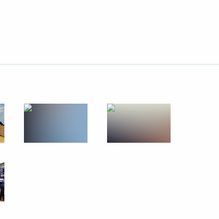
ть следующие материалы
оенно-технического
2
3м
ными государствами
льского тоннеля
4
5м