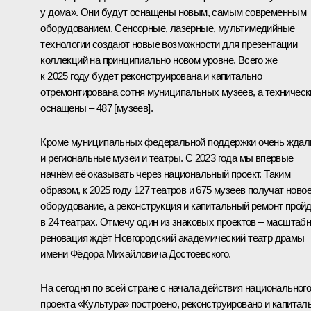
у дома». Они будут оснащены новым, самым современным
оборудованием. Сенсорные, лазерные, мультимедийные
технологии создают новые возможности для презентации
коллекций на принципиально новом уровне. Всего же
к 2025 году будет реконструирована и капитально
отремонтирована сотня муниципальных музеев, а техническ
оснащены – 487 [музеев].
Кроме муниципальных федеральной поддержки очень ждал
и региональные музеи и театры. С 2023 года мы впервые
начнём её оказывать через национальный проект. Таким
образом, к 2025 году 127 театров и 675 музеев получат ново
оборудование, а реконструкция и капитальный ремонт прой
в 24 театрах. Отмечу один из знаковых проектов – масштаб
реновация ждёт Новгородский академический театр драмы
имени Фёдора Михайловича Достоевского.
На сегодня по всей стране с начала действия национальног
проекта «Культура» построено, реконструировано и капитал