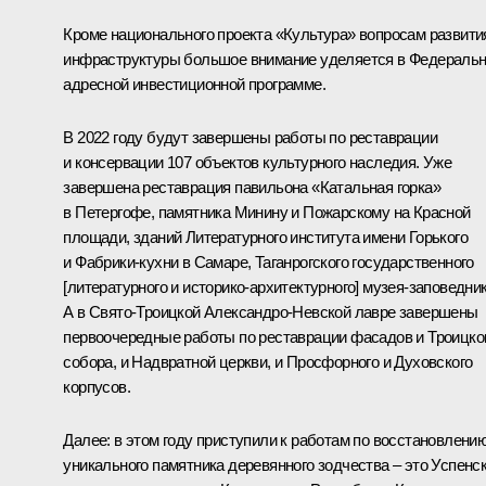
Кроме национального проекта «Культура» вопросам развити
инфраструктуры большое внимание уделяется в Федераль
адресной инвестиционной программе.
В 2022 году будут завершены работы по реставрации
и консервации 107 объектов культурного наследия. Уже
завершена реставрация павильона «Катальная горка»
в Петергофе, памятника Минину и Пожарскому на Красной
площади, зданий Литературного института имени Горького
и Фабрики-кухни в Самаре, Таганрогского государственного
[литературного и историко-архитектурного] музея-заповедник
А в Свято-Троицкой Александро-Невской лавре завершены
первоочередные работы по реставрации фасадов и Троицко
собора, и Надвратной церкви, и Просфорного и Духовского
корпусов.
Далее: в этом году приступили к работам по восстановлени
уникального памятника деревянного зодчества – это Успенс