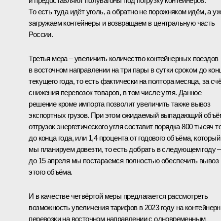
и предоставляют полувагоны под погрузку контейнеров.
То есть туда идёт уголь, а обратно не порожняком идём, а у
загружаем контейнеры и возвращаем в центральную часть
России.
Третья мера – увеличить количество контейнерных поездов
в восточном направлении на три пары в сутки сроком до кон
текущего года, то есть фактически на полтора месяца, за сч
снижения перевозок товаров, в том числе угля. Данное
решение кроме импорта позволит увеличить также вывоз
экспортных грузов. При этом ожидаемый выпадающий объё
отгрузок энергетического угля составит порядка 800 тысяч т
до конца года, или 1,4 процента от годового объёма, который
мы планируем довезти, то есть добрать в следующем году –
до 15 апреля мы постараемся полностью обеспечить вывоз
этого объёма.
И в качестве четвёртой меры предлагается рассмотреть
возможность увеличения тарифов в 2023 году на контейнер
перевозки на восточном направлении с одновременным