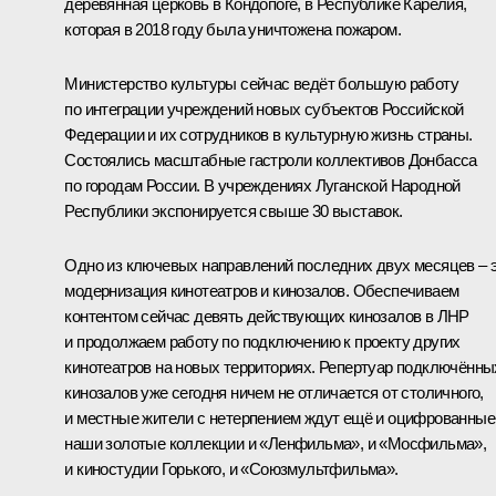
деревянная церковь в Кондопоге, в Республике Карелия,
которая в 2018 году была уничтожена пожаром.
Министерство культуры сейчас ведёт большую работу
по интеграции учреждений новых субъектов Российской
Федерации и их сотрудников в культурную жизнь страны.
Состоялись масштабные гастроли коллективов Донбасса
по городам России. В учреждениях Луганской Народной
Республики экспонируется свыше 30 выставок.
Одно из ключевых направлений последних двух месяцев – 
модернизация кинотеатров и кинозалов. Обеспечиваем
контентом сейчас девять действующих кинозалов в ЛНР
и продолжаем работу по подключению к проекту других
кинотеатров на новых территориях. Репертуар подключённы
кинозалов уже сегодня ничем не отличается от столичного,
и местные жители с нетерпением ждут ещё и оцифрованные
наши золотые коллекции и «Ленфильма», и «Мосфильма»,
и киностудии Горького, и «Союзмультфильма».