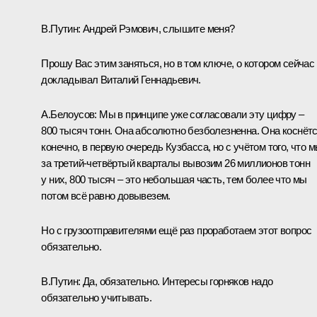
В.Путин:
Андрей Рэмович, слышите меня?
Прошу Вас этим заняться, но в том ключе, о котором сейчас
докладывал Виталий Геннадьевич.
А.Белоусов:
Мы в принципе уже согласовали эту цифру –
800 тысяч тонн. Она абсолютно безболезненна. Она коснётс
конечно, в первую очередь Кузбасса, но с учётом того, что 
за третий-четвёртый кварталы вывозим 26 миллионов тонн
у них, 800 тысяч – это небольшая часть, тем более что мы
потом всё равно довывезем.
Но с грузоотправителями ещё раз проработаем этот вопрос
обязательно.
В.Путин:
Да, обязательно. Интересы горняков надо
обязательно учитывать.