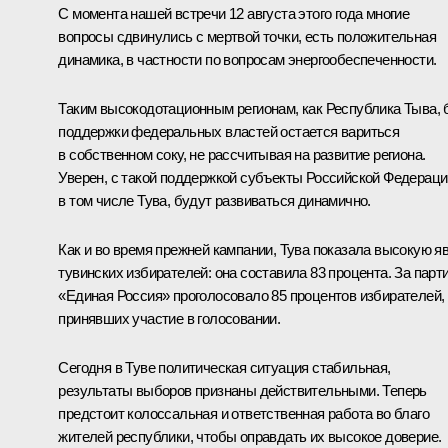
С момента нашей встречи 12 августа этого года многие
вопросы сдвинулись с мертвой точки, есть положительная
динамика, в частности по вопросам энергообеспеченности.
Таким высокодотационным регионам, как Республика Тыва, 
поддержки федеральных властей остается вариться
в собственном соку, не рассчитывая на развитие региона.
Уверен, с такой поддержкой субъекты Российской Федераци
в том числе Тува, будут развиваться динамично.
Как и во время прежней кампании, Тува показала высокую я
тувинских избирателей: она составила 83 процента. За парт
«Единая Россия» проголосовало 85 процентов избирателей,
принявших участие в голосовании.
Сегодня в Туве политическая ситуация стабильная,
результаты выборов признаны действительными. Теперь
предстоит колоссальная и ответственная работа во благо
жителей республики, чтобы оправдать их высокое доверие.