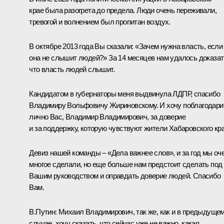
крае была разогрета до предела. Люди очень переживали,
тревогой и волнением был пропитан воздух.
В октябре 2013 года Вы сказали: «Зачем нужна власть, если
она не слышит людей?» За 14 месяцев нам удалось доказат
что власть людей слышит.
Кандидатом в губернаторы меня выдвинула ЛДПР, спасибо
Владимиру Вольфовичу Жириновскому. И хочу поблагодари
лично Вас, Владимир Владимирович, за доверие
и за поддержку, которую чувствуют жители Хабаровского кра
Девиз нашей команды – «Дела важнее слов», и за год мы оч
многое сделали, но еще больше нам предстоит сделать под
Вашим руководством и оправдать доверие людей. Спасибо
Вам.
В.Путин:
Михаил Владимирович, так же, как и в предыдуще
случае, хочу сказать, что сейчас уже не важно, какая