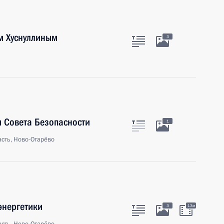
м Хуснуллиным
3
 Совета Безопасности
1
сть, Ново-Огарёво
энергетики
3
13м