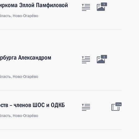
биркома Эллой Памфиловой
3
ласть, Ново-Огарёво
ербурга Александром
3
ласть, Ново-Огарёво
рств – членов ШОС и ОДКБ
10м
ласть, Ново-Огарёво