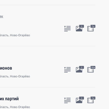
ик
3
7м
ласть, Ново-Огарёво
гионов
2
30м
ласть, Ново-Огарёво
их партий
3
7м
ласть, Ново-Огарёво