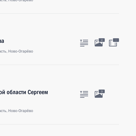
сть, Ново-Огарёво
ва
:
2
сть, Ново-Огарёво
ой области Сергеем
3
сть, Ново-Огарёво