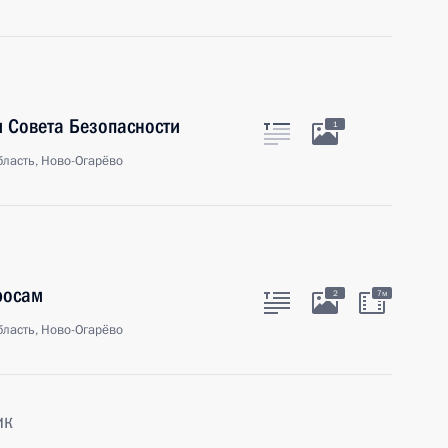
 Совета Безопасности
1
ласть, Ново-Огарёво
росам
2
7м
ласть, Ново-Огарёво
ик