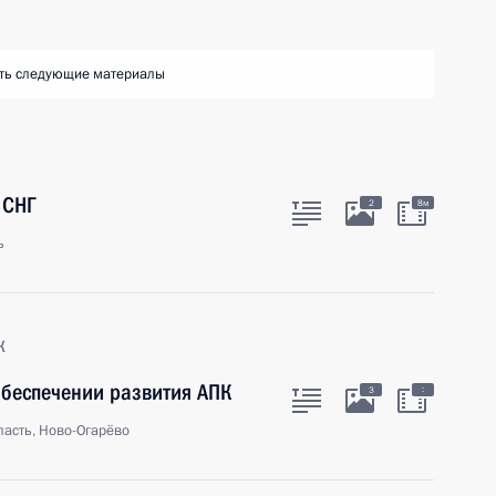
ть следующие материалы
 СНГ
2
8м
ь
к
обеспечении развития АПК
:
3
асть, Ново-Огарёво