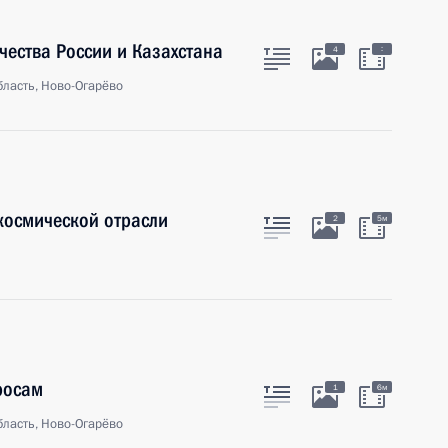
ества России и Казахстана
:
4
ласть, Ново-Огарёво
космической отрасли
2
5м
росам
1
6м
ласть, Ново-Огарёво