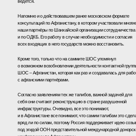
ведётся.
Напомню и о действовавшем ранее московском формате
консультаций по Афганистану, в котором участвовали многи
наши партнёры по Шанхайской организации сотрудничества
и по ОДКБ. Его работу в случае необходимости и согласия
всех входящих в него государств можно восстановить.
Кроме того, только что на саммите ШОС упомянул
о возможном возобновлении деятельности контактной групп
ШОС – Афганистан, которая как раз и создавалась для раб
с афганскими партнёрами.
Согласно заявлениям тех же талибов, важной задачей для
себя они считают реконструкцию в стране разрушенной
инфраструктуры. Очевидно, все это понимают,
и в Афганистане все понимают, что самим талибам это сдел
вряд ли по силам, поэтому Россия поддерживает идею созы
под эгидой ООН представительной международной донорск