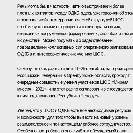
Речь могла бы, в частности, идти о выстраивании более
плотных контактов между ОДКБ, здесь уже говорили об это
и региональной антитеррористической структурой ШОС
по обмену данными о террористических организациях,
незаконных вооружённых формированиях, способах и такти
их действий. Можно подумать и о задействовании
подразделений коллективных сил оперативного реагировани
ОДКБ в антитеррористических учениях ШОС.
Отмечу, что как раз в эти дни, 11–25 сентября, на территории
Российской Федерации, в Оренбургской области, проходят
очередные совместные учения участников ШОС «Мирная
миссия – 2021», и на этот раз по согласованию с государств
к ним подключилась Республика Беларусь.
Уверен, что у ШОС и ОДКБ есть все необходимые ресурсы
и возможности, для того чтобы вывести на новый уровень
взаимополезное и по-настоящему рабочее сотрудничество.
Особенно востребовано оно с учётом обсуждаемой нами