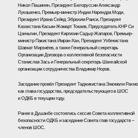
Никол Пашинян
, Президент Белоруссии
Александр
Лукашенко
, Премьер-министр Индии
Нарендра Моди
,
Президент Ирана
Сейед Эбрахим Раиси
, Президент
Казахстана
Касым-Жомарт Токаев
, Председатель КНР
Си
Цзиньпин
, Президент Киргизии
Садыр Жапаров
, Премьер-
министр Пакистана Имран-Хан, Президент Узбекистана
Шавкат Мирзиёев
, а также Генеральный секретарь
Организации Договора о коллективной безопасности
Станислав Зась и Генеральный секретарь Шанхайской
организации сотрудничества Владимир Норов.
Заседание провёл Президент Таджикистана
Эмомали Рахм
как глава государства, председательствующего в
ШОС
и
ОДКБ
в текущем году.
Ранее в Душанбе состоялись
сессия
Совета коллективной
безопасности ОДКБ и
заседание
Совета глав государств –
членов ШОС.