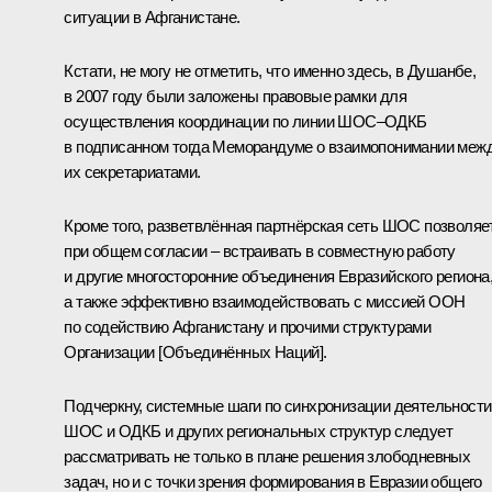
ситуации в Афганистане.
Кстати, не могу не отметить, что именно здесь, в Душанбе,
в 2007 году были заложены правовые рамки для
осуществления координации по линии ШОС–ОДКБ
в подписанном тогда Меморандуме о взаимопонимании меж
их секретариатами.
Кроме того, разветвлённая партнёрская сеть ШОС позволяе
при общем согласии – встраивать в совместную работу
и другие многосторонние объединения Евразийского региона
а также эффективно взаимодействовать с миссией ООН
по содействию Афганистану и прочими структурами
Организации [Объединённых Наций].
Подчеркну, системные шаги по синхронизации деятельности
ШОС и ОДКБ и других региональных структур следует
рассматривать не только в плане решения злободневных
задач, но и с точки зрения формирования в Евразии общего