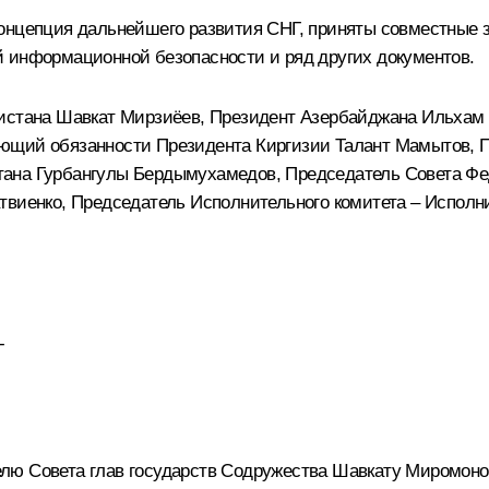
Концепция дальнейшего развития СНГ, приняты совместные 
й информационной безопасности
и ряд других документов.
кистана
Шавкат Мирзиёев
, Президент Азербайджана
Ильхам
яющий обязанности Президента Киргизии Талант Мамытов,
тана
Гурбангулы Бердымухамедов
, Председатель Совета Ф
твиенко
, Председатель Исполнительного комитета – Испол
Г
лю Совета глав государств Содружества Шавкату Миромонов