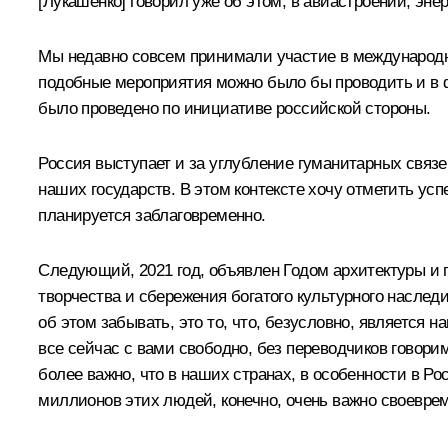
[Лукашенко] говорил уже об этом, в авиастроении, эне
Мы недавно совсем принимали участие в международно
подобные мероприятия можно было бы проводить и в ф
было проведено по инициативе российской стороны.
Россия выступает и за углубление гуманитарных связ
наших государств. В этом контексте хочу отметить у
планируется заблаговременно.
Следующий, 2021 год, объявлен Годом архитектуры и г
творчества и сбережения богатого культурного насле
об этом забывать, это то, что, безусловно, является
все сейчас с вами свободно, без переводчиков говори
более важно, что в наших странах, в особенности в Ро
миллионов этих людей, конечно, очень важно своеврем