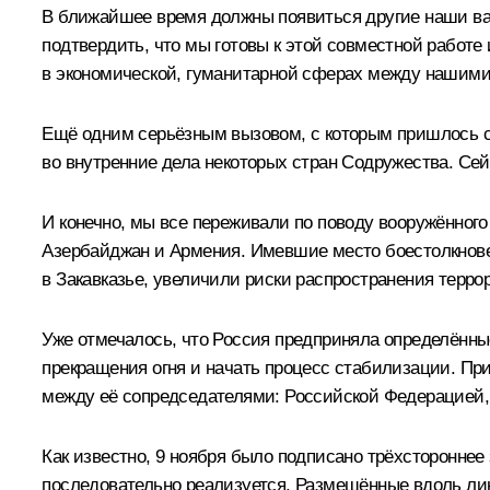
В ближайшее время должны появиться другие наши вак
подтвердить, что мы готовы к этой совместной работе
в экономической, гуманитарной сферах между нашими 
Ещё одним серьёзным вызовом, с которым пришлось ст
во внутренние дела некоторых стран Содружества. Сей
И конечно, мы все переживали по поводу вооружённого
Азербайджан и Армения. Имевшие место боестолкновен
в Закавказье, увеличили риски распространения терро
Уже отмечалось, что Россия предприняла определённые
прекращения огня и начать процесс стабилизации. Пр
между её сопредседателями: Российской Федерацией
Как известно, 9 ноября было подписано трёхстороннее
последовательно реализуется. Размещённые вдоль лин