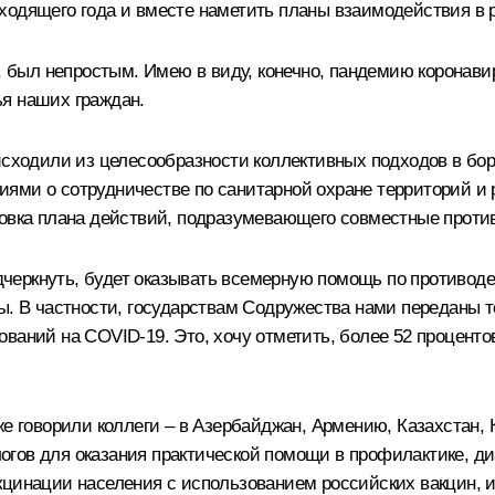
ходящего года и вместе наметить планы взаимодействия в 
ги, был непростым. Имею в виду, конечно, пандемию корона
я наших граждан.
 исходили из целесообразности коллективных подходов в б
ями о сотрудничестве по санитарной охране территорий и
товка плана действий, подразумевающего совместные прот
подчеркнуть, будет оказывать всемерную помощь по противо
ны. В частности, государствам Содружества нами переданы 
ваний на COVID-19. Это, хочу отметить, более 52 проценто
же говорили коллеги – в Азербайджан, Армению, Казахстан,
гов для оказания практической помощи в профилактике, диа
кцинации населения с использованием российских вакцин, 