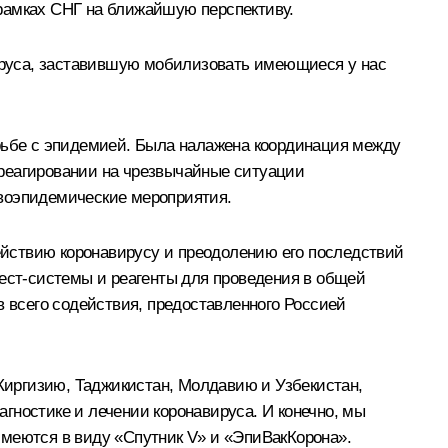
рамках СНГ на ближайшую перспективу.
вируса, заставившую мобилизовать имеющиеся у нас
орьбе с эпидемией. Была налажена координация между
 реагировании на чрезвычайные ситуации
ивоэпидемические мероприятия.
действию коронавирусу и преодолению его последствий
тест-системы и реагенты для проведения в общей
в всего содействия, предоставленного Россией
 Киргизию, Таджикистан, Молдавию и Узбекистан,
гностике и лечении коронавируса. И конечно, мы
имеются в виду «Спутник V» и «ЭпиВакКорона».