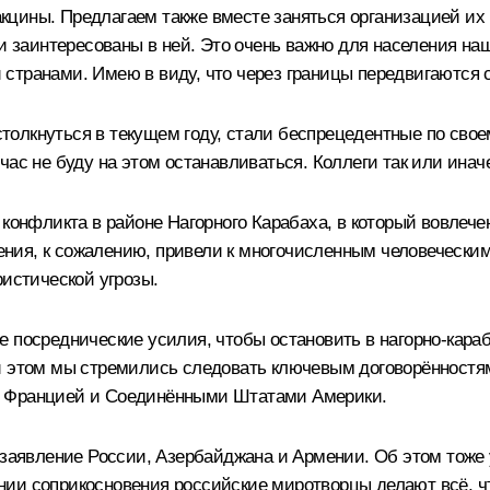
цины. Предлагаем также вместе заняться организацией их п
 и заинтересованы в ней. Это очень важно для населения на
странами. Имею в виду, что через границы передвигаются 
олкнуться в текущем году, стали беспрецедентные по свое
час не буду на этом останавливаться. Коллеги так или инач
 конфликта в районе Нагорного Карабаха, в который вовлеч
ия, к сожалению, привели к многочисленным человеческим
ристической угрозы.
 посреднические усилия, чтобы остановить в нагорно-караб
и этом мы стремились следовать ключевым договорённостям
, Францией и Соединёнными Штатами Америки.
заявление
России, Азербайджана и Армении. Об этом тоже у
ии соприкосновения российские миротворцы делают всё, чт