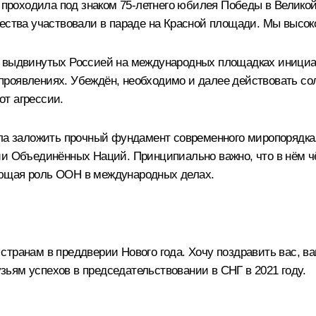
у проходила под знаком 75-летнего юбилея Победы в Велико
ества участвовали в параде на Красной площади. Мы высоко 
у выдвинутых Россией на международных площадках инициа
роявлениях. Убеждён, необходимо и далее действовать со
т агрессии.
ила заложить прочный фундамент современного миропорядка
ии Объединённых Наций. Принципиально важно, что в нём ч
ующая роль ООН в международных делах.
странам в преддверии Нового года. Хочу поздравить вас, в
ьям успехов в председательствовании в СНГ в 2021 году.