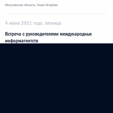
Московская область, Ново-Огарёво
4 июня 2021 года, пятница
Встреча с руководителями международных
информагентств
4 июня 2021 года, 23:00
Санкт-Петербург
Встреча с представителями международного
инвестиционного сообщества и иностранных
компаний – производителей вакцины «Спутник V»
4 июня 2021 года, 21:15
Санкт-Петербург