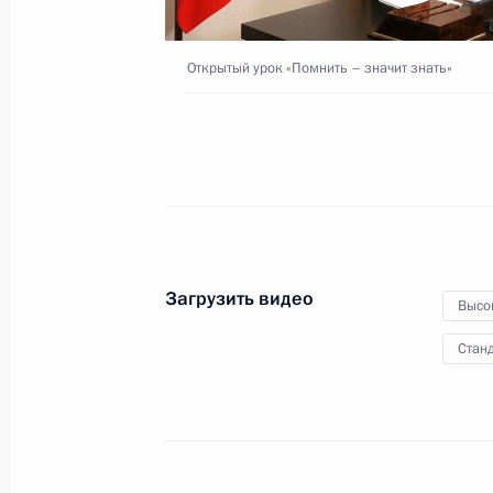
1 сентября 2020 года
Московская облас
Открытый урок «Помнить – значит знать»
Загрузить видео
Высо
Станд