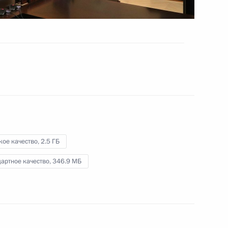
ть, Ново-Огарёво
Видео, 1 ч.
кое качество,
2.5 ГБ
артное качество,
346.9 МБ