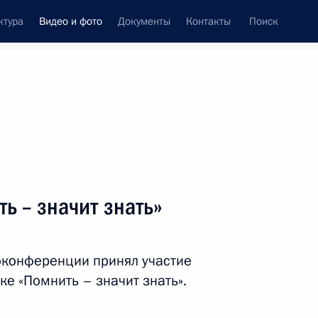
ктура
Видео и фото
Документы
Контакты
Поиск
си
ия, встречи
Встречи со СМИ
сентябрь, 2020
ть следующие материалы
ь – значит знать»
Встреча с победителями
оконференции принял участие
конкурса управленцев
е «Помнить – значит знать».
«Лидеры России»