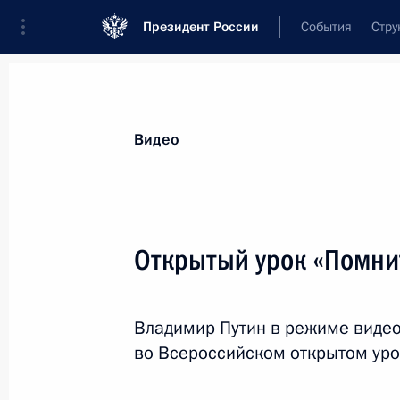
Президент России
События
Стру
Видеозаписи
Фотографии
Аудиозапи
Все материалы
Выступления
Совещан
Видео
Показа
Открытый урок «Помнит
Совещание с членами
Владимир Путин в режиме виде
Правительства
во Всероссийском открытом урок