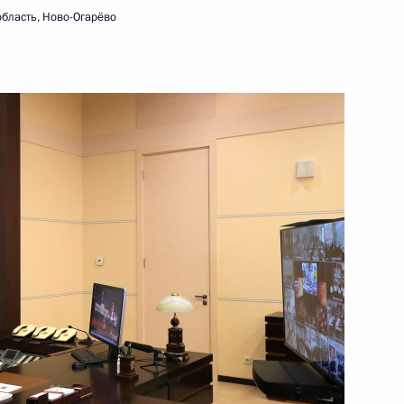
бласть, Ново-Огарёво
8 сентября 2020 года
Видео, 38 мин.
ь – значит знать»