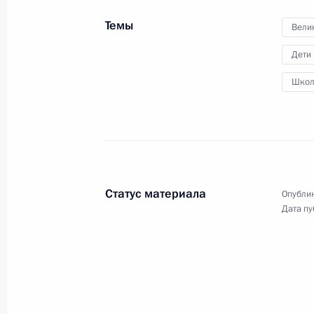
Темы
Вели
Дети
Школ
Совещание с членами 
26 августа 2020 года
Московская облас
Статус материала
Опублик
Дата пу