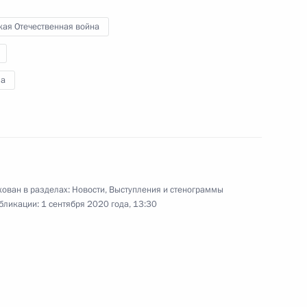
кая Отечественная война
а
Правительства
ть, Ново-Огарёво
Видео, 1 ч.
ован в разделах:
Новости
,
Выступления и стенограммы
бликации:
1 сентября 2020 года, 13:30