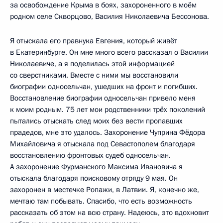
за освобождение Крыма в боях, захороненного в моём
родном селе Скворцово, Василия Николаевича Бессонова.
Я отыскала его правнука Евгения, который живёт
в Екатеринбурге. Он мне много всего рассказал о Василии
Николаевиче, а я поделилась этой информацией
со сверстниками. Вместе с ними мы восстановили
биографии односельчан, ушедших на фронт и погибших.
Восстановление биографии односельчан привело меня
к моим родным. 75 лет мои родственники трёх поколений
пытались отыскать след моих без вести пропавших
прадедов, мне это удалось. Захоронение Чуприна Фёдора
Михайловича я отыскала под Севастополем благодаря
восстановлению фронтовых судеб односельчан.
А захоронение Фурманского Максима Ивановича я
отыскала благодаря поисковому отряду 9 мая. Он
захоронен в местечке Ропажи, в Латвии. Я, конечно же,
мечтаю там побывать. Спасибо, что есть возможность
рассказать об этом на всю страну. Надеюсь, это вдохновит