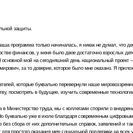
альной защиты.
наша программа только начиналась, я никак не думал, что д
стве финансов, у меня было двое достаточно взрослых дете
 основной мой на сегодняшний день национальный проект 
ирович, за то доверие, которое было мне оказано. Я прилож
вателей, которые буквально перевернули наше мировоззрен
тву, посмотреть в будущее, изучить современные технологи
года в Министерство труда, мы с коллегами спорили о внедре
 Но буквально уже в июле благодаря современным цифровым
без сбора от них дополнительных справок, заявлений и та
 для простого оказания мер социальной поддержки на всех 