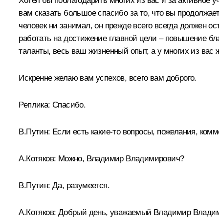
Хотел бы поблагодарить многих из вас и за активное 
вам сказать большое спасибо за то, что вы продолжает
человек ни занимал, он прежде всего всегда должен о
работать на достижение главной цели – повышение бла
таланты, весь ваш жизненный опыт, а у многих из вас
Искренне желаю вам успехов, всего вам доброго.
Реплика:
Спасибо.
В.Путин:
Если есть какие‑то вопросы, пожелания, комм
А.Котяков
:
Можно, Владимир Владимирович?
В.Путин:
Да, разумеется.
А.Котяков:
Добрый день, уважаемый Владимир Влади