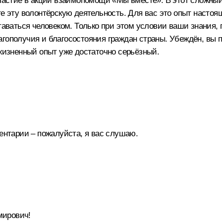
участие в акции взаимопомощи «Мы вместе». В этот сложный
е эту волонтёрскую деятельность. Для вас это опыт настоящ
ставаться человеком. Только при этом условии ваши знания,
гополучия и благосостояния граждан страны. Убеждён, вы п
 жизненный опыт уже достаточно серьёзный.
ентарии – пожалуйста, я вас слушаю.
мирович!