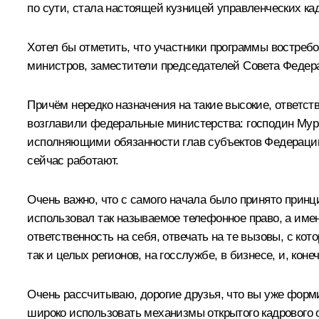
по сути, стала настоящей кузницей управленческих ка
Хотел бы отметить, что участники программы востребо
министров, заместители председателей Совета Федера
Причём нередко назначения на такие высокие, ответс
возглавили федеральные министерства: господин
Мур
исполняющими обязанности глав субъектов Федерации, 
сейчас работают.
Очень важно, что с самого начала было принято принцип
использовал так называемое телефонное право, а име
ответственность на себя, отвечать на те вызовы, с ко
так и целых регионов, на госслужбе, в бизнесе, и, ко
Очень рассчитываю, дорогие друзья, что вы уже форм
широко использовать механизмы открытого кадрового от