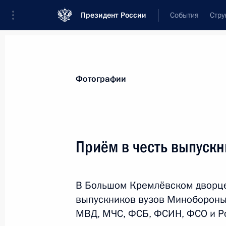
Президент России
События
Стру
Видеозаписи
Фотографии
Аудиозапи
Все материалы
Поездки
Совещания, 
Фотографии
Показа
Приём в честь выпускн
Открытие международной
В Большом Кремлёвском дворце
выставки ИННОПРОМ-2017
выпускников вузов Минобороны
МВД, МЧС, ФСБ, ФСИН, ФСО и Р