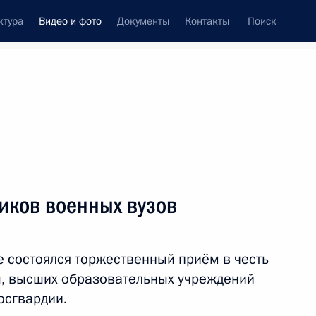
ктура
Видео и фото
Документы
Контакты
Поиск
си
встречи
Церемонии
июль, 2017
ть следующие материалы
иков военных вузов
Президент поздравил
 состоялся торжественный приём в честь
сотрудников и ветеранов
, высших образовательных учреждений
СВР с 95-летием
осгвардии.
нелегальной разведки