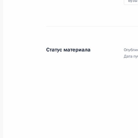
Вузы
Статус материала
Опублик
Дата пу