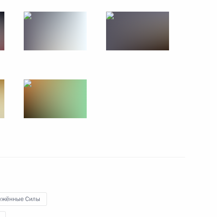
17 июня 2017 года
14 фото
имиром Путиным
ужённые Силы