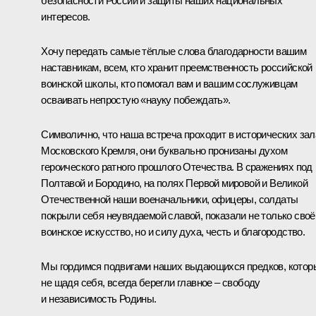
безопасности России и защиты наших национальных
интересов.
Хочу передать самые тёплые слова благодарности вашим
наставникам, всем, кто хранит преемственность российской
воинской школы, кто помогал вам и вашим сослуживцам
осваивать непростую «науку побеждать».
Символично, что наша встреча проходит в исторических зал
Московского Кремля, они буквально пронизаны духом
героического ратного прошлого Отечества. В сражениях под
Полтавой и Бородино, на полях Первой мировой и Великой
Отечественной наши военачальники, офицеры, солдаты
покрыли себя неувядаемой славой, показали не только своё
воинское искусство, но и силу духа, честь и благородство.
Мы гордимся подвигами наших выдающихся предков, котор
не щадя себя, всегда берегли главное – свободу
и независимость Родины.