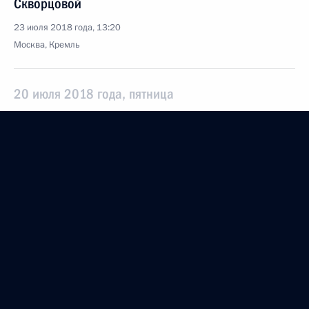
Скворцовой
23 июля 2018 года, 13:20
Москва, Кремль
20 июля 2018 года, пятница
Президенту представлен проект культурно-
музейного центра в Калининграде
20 июля 2018 года, 19:00
Калининград
Совместное заседание Совета по развитию
физической культуры и спорта и Наблюдательного
совета Оргкомитета «Россия-2018»
20 июля 2018 года, 18:30