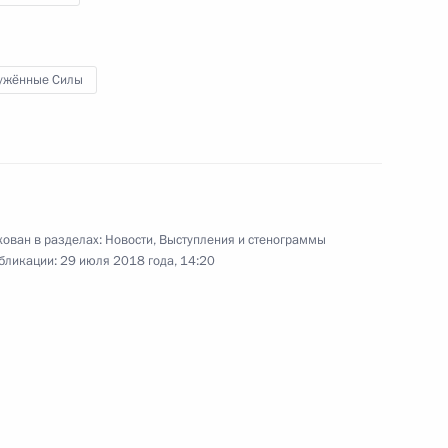
Военно-Морского Флота
ужённые Силы
29 июля 2018 года
Видео, 3 мин.
ован в разделах:
Новости
,
Выступления и стенограммы
бликации:
29 июля 2018 года, 14:20