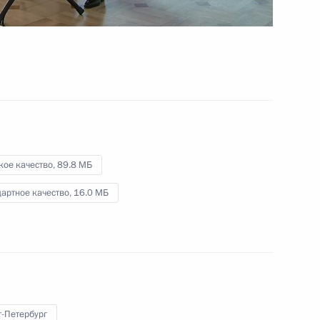
каспийского саммита
12 августа 2018 года
Видео, 4 мин.
кое качество,
89.8 МБ
артное качество,
16.0 МБ
Приём по случаю Дня
т-Петербург