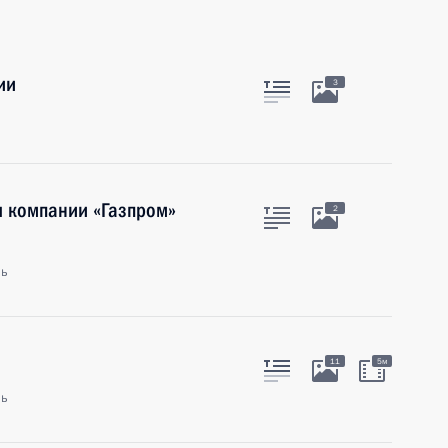
ии
3
я компании «Газпром»
2
ль
11
5м
ль