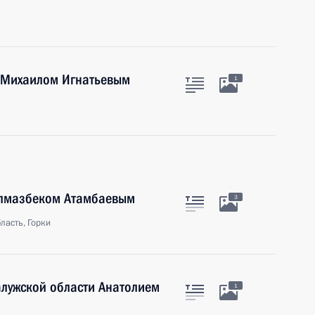
и Михаилом Игнатьевым
1
Алмазбеком Атамбаевым
3
ласть, Горки
алужской области Анатолием
1