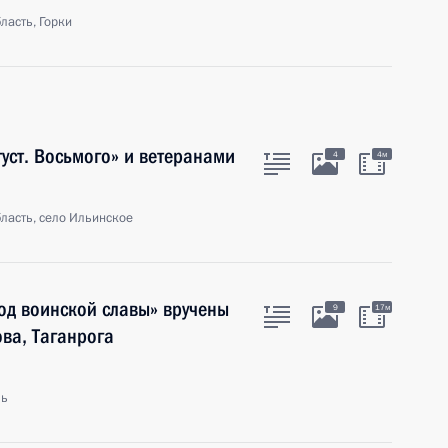
ласть, Горки
уст. Восьмого» и ветеранами
4
4м
ласть, село Ильинское
од воинской славы» вручены
9
17м
ва, Таганрога
ль