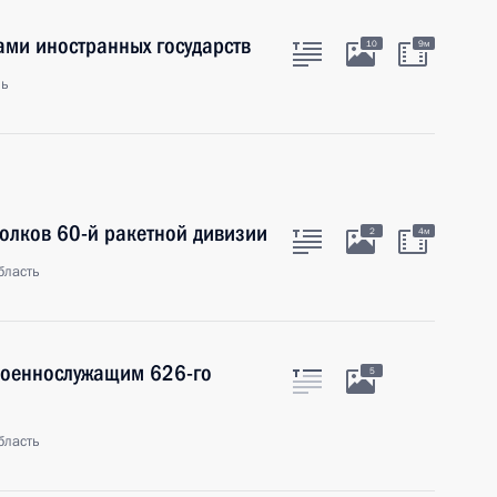
ами иностранных государств
10
9м
ль
олков 60-й ракетной дивизии
2
4м
бласть
 военнослужащим 626-го
5
бласть