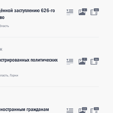
щённой заступлению 626-го
1
4м
тво
бласть
к
истрированных политических
7
4м
ласть, Горки
 иностранным гражданам
13
7м