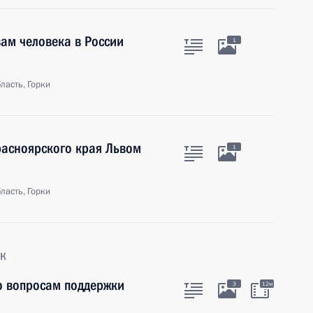
ам человека в России
1
ласть, Горки
расноярского края Львом
1
ласть, Горки
к
о вопросам поддержки
3
12м