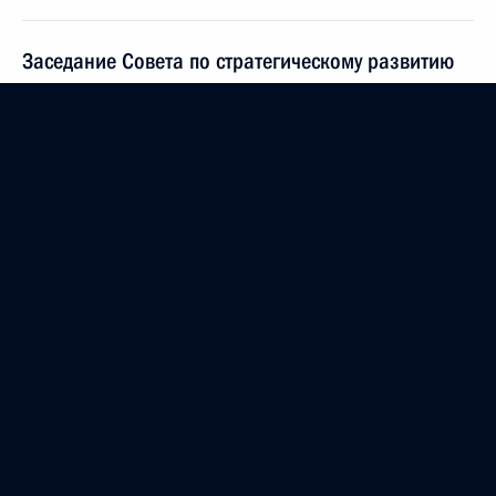
Заседание Совета по стратегическому развитию
и нацпроектам
25 декабря 2019 года, 17:45
Москва, Кремль
Встреча с членами Правительства
25 декабря 2019 года, 14:00
Москва
24 декабря 2019 года, вторник
Встреча с лидером партии «Справедливая Россия»
Сергеем Мироновым