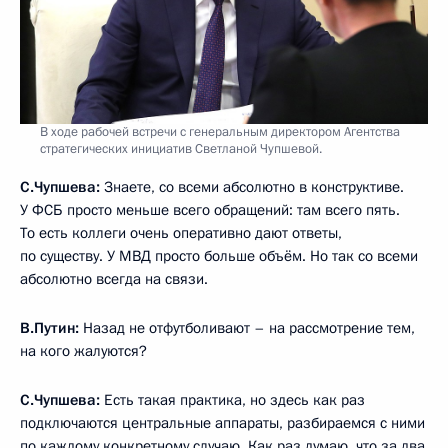
В ходе рабочей встречи с генеральным директором Агентства
стратегических инициатив Светланой Чупшевой.
С.Чупшева:
Знаете, со всеми абсолютно в конструктиве.
У ФСБ просто меньше всего обращений: там всего пять.
То есть коллеги очень оперативно дают ответы,
по существу. У МВД просто больше объём. Но так со всеми
абсолютно всегда на связи.
В.Путин:
Назад не отфутболивают – на рассмотрение тем,
на кого жалуются?
С.Чупшева:
Есть такая практика, но здесь как раз
подключаются центральные аппараты, разбираемся с ними
по каждому конкретному случаю. Как раз думаю, что за два