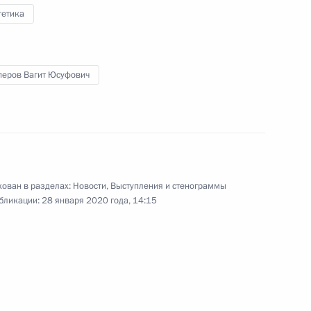
гетика
Госсовета и Совета по науке
:
4
перов Вагит Юсуфович
дента для молодых учёных
9
18м
ован в разделах:
Новости
,
Выступления и стенограммы
бликации:
28 января 2020 года, 14:15
ва
10
44м