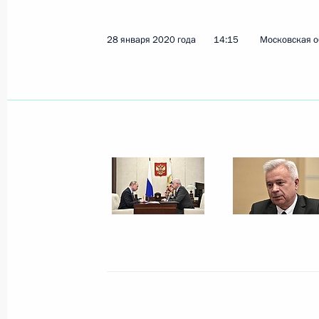
28 января 2020 года
14:15
Московская о
Показа
10 февраля 2020 года, понедельни
Встреча с главой Минстроя Росси
10 февраля 2020 года, 14:10
Москва, Крем
7 февраля 2020 года, пятница
Российско-белорусские переговоры
членов делегаций
7 февраля 2020 года, 19:50
Красная Поляна