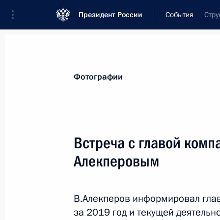
Президент России
События
Стру
Президент
Администрация
Государст
Новости
Стенограммы
Поездки
Те
Фотографии
Рубрикация материалов
Все материалы
Встреча с главой комп
Послания Федеральному Собранию
Алекперовым
Заявления по важнейшим вопросам
Совещания, заседания, рабочие встречи
В.Алекперов информировал глав
Речи и обращения
за 2019 год и текущей деятельн