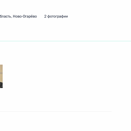
бласть, Ново-Огарёво
2 фотографии
ть следующие материалы
к
и Владимиром Якушевым
3
ль
 продолжились с участием
4