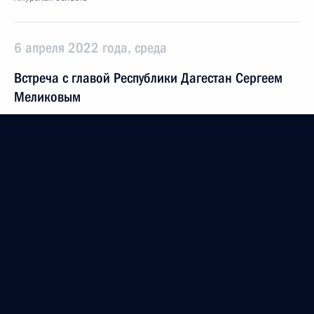
6 апреля 2022 года, среда
Встреча с главой Республики Дагестан Сергеем
Меликовым
6 апреля 2022 года, 13:50
Москва, Кремль
5 апреля 2022 года, вторник
Совещание по развитию агропромышленного
и рыбохозяйственного комплексов
5 апреля 2022 года, 17:35
Московская область, Ново-Огарёво