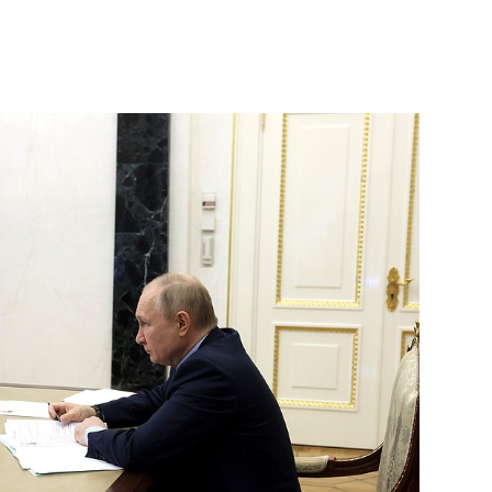
ть следующие материалы
2
10м
ь, Ново-Огарёво
Росатом» Алексеем Лихачёвым
1
ь, Ново-Огарёво