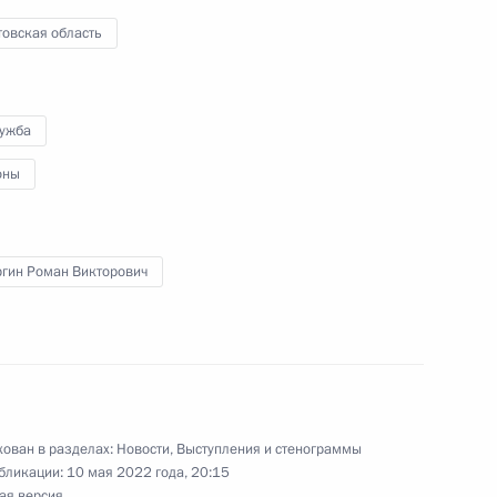
фонда «Талант и успех»
11
57м
товская область
лужба
оны
1
ргин Роман Викторович
1
ован в разделах:
Новости
,
Выступления и стенограммы
бликации:
10 мая 2022 года, 20:15
1
ая версия