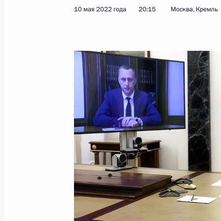
10 мая 2022 года
20:15
Москва, Кремль
Показа
Заседание Совета Безопасности
20 мая 2022 года, 15:50
Московская област
19 мая 2022 года, четверг
Встреча с главой госкорпорации «
19 мая 2022 года, 15:50
Московская област
18 мая 2022 года, среда