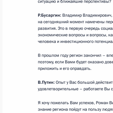
ситуацию и ближайшие перспективы?
16 мая 2022 года, понедельник
Р.Бусаргин:
Владимир Владимирович, 
Беседа с Премьер-министром Арм
на сегодняшний момент намечены пе
развития. Это в первую очередь социа
16 мая 2022 года, 21:20
Москва, Кремль
экономические вопросы и вопросы, к
человека и инвестиционного потенциа
Беседа с Президентом Киргизии 
В прошлом году регион закончил – вп
16 мая 2022 года, 20:30
Москва, Кремль
поэтому, если Вами будет оказано дов
приложить и его оправдать.
В.Путин:
Опыт у Вас большой действит
Беседа с Президентом Казахстана
удовлетворительные – работаете Вы с
16 мая 2022 года, 19:20
Москва, Кремль
Я хочу пожелать Вам успехов, Роман Ви
знание региона пойдут на пользу людям