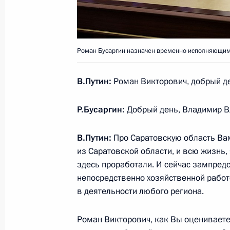
Приветствие участникам 30-го фес
студенческая весна»
18 мая 2022 года, 21:45
Роман Бусаргин назначен временно исполняющим 
В.Путин:
Роман Викторович, добрый д
Встреча с главой госкорпорации «
Р.Бусаргин:
Добрый день, Владимир В
18 мая 2022 года, 13:45
Москва, Кремль
В.Путин:
Про Саратовскую область Вам
из Саратовской области, и всю жизнь,
17 мая 2022 года, вторник
здесь проработали. И сейчас зампредс
непосредственно хозяйственной рабо
Совещание по развитию нефтяной 
в деятельности любого региона.
17 мая 2022 года, 16:00
Москва, Кремль
Роман Викторович, как Вы оценивает