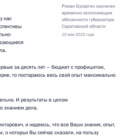
Роман Бусаргин назначен
временно исполняющим
у нас
обязанности губернатора
ении Николом Пашиняном
2
рспективы
Саратовской области
льно-
10 мая 2022 года
асающиеся
ла.
Садыром Жапаровым
3
ервые за десять лет – бюджет с профицитом,
ерие, то постараюсь весь свой опыт максимально
ельно. И результаты в целом
 Касым-Жомартом Токаевым
2
о знанием дела.
кторович, и надеюсь, что все Ваши знания, опыт,
, о которых Вы сейчас сказали, на пользу