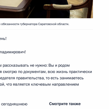
тиваля «Российская
1
3м
обязанности губернатора Саратовской области.
ень!
Ростех» Сергеем Чемезовым
3
ладимирович!
 рассказывать не нужно: Вы и родом
 я смотрю по документам, всю жизнь практически
едателя правительства, то есть занимаетесь
той, что является ключевым направлением
отрасли
1
11м
Смотрите также
е сегодняшнюю