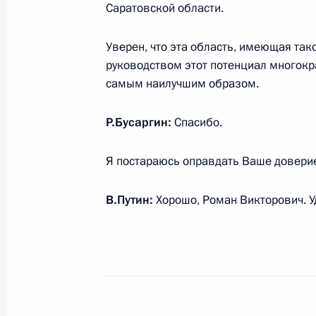
Саммит ОДКБ
Саратовской области.
16 мая 2022 года, 18:00
Москва, Кремль
Уверен, что эта область, имеющая так
руководством этот потенциал многокра
самым наилучшим образом.
Беседа с Президентом Таджикиста
16 мая 2022 года, 12:40
Москва, Кремль
Р.Бусаргин:
Спасибо.
Я постараюсь оправдать Ваше довери
12 мая 2022 года, четверг
В.Путин:
Хорошо, Роман Викторович. У
Совещание по экономическим воп
12 мая 2022 года, 13:40
Москва, Кремль
11 мая 2022 года, среда