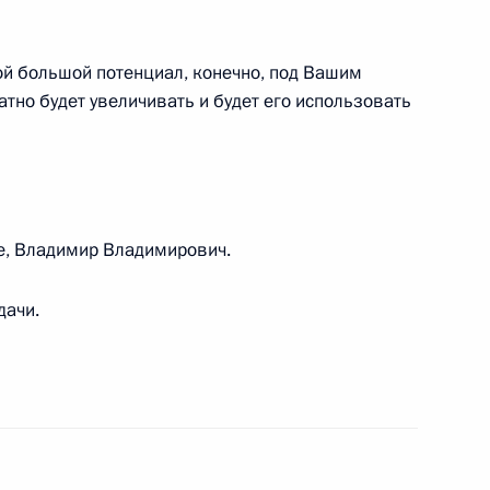
20
54м
ой большой потенциал, конечно, под Вашим
тно будет увеличивать и будет его использовать
на Эмомали Рахмоном
3
е, Владимир Владимирович.
дачи.
росам
1
24м