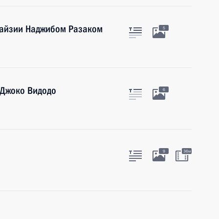
лайзии Наджибом Разаком
5
 Джоко Видодо
6
9
36м