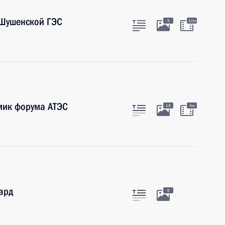
-Шушенской ГЭС
5
10м
мик форума АТЭС
19
4м
ард
6