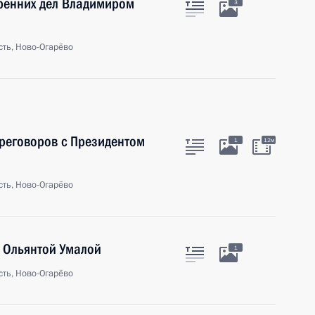
тренних дел Владимиром
3
ть, Ново-Огарёво
ереговоров с Президентом
1
12м
ть, Ново-Огарёво
 Ольянтой Умалой
1
ть, Ново-Огарёво