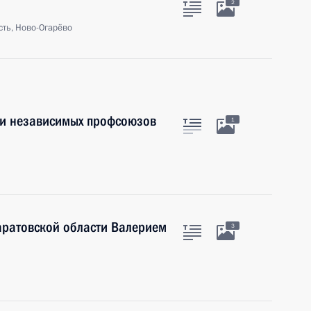
2
ть, Ново-Огарёво
ии независимых профсоюзов
1
аратовской области Валерием
3