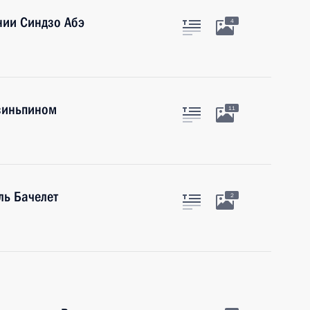
нии Синдзо Абэ
4
Цзиньпином
11
ль Бачелет
2