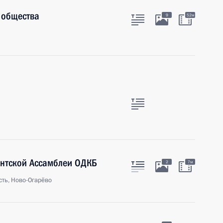
о общества
9
52м
ентской Ассамблеи ОДКБ
2
7м
ть, Ново-Огарёво