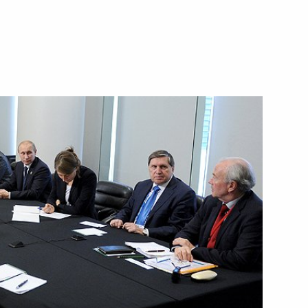
ть следующие материалы
тву ТАСС
:
2
иректоров компании
1
ревым