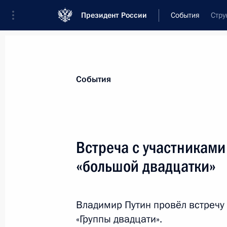
Президент России
События
Стру
Президент
Администрация
Государст
Новости
Стенограммы
Поездки
Те
События
Рубрикация материалов
Все материалы
Встреча с участникам
Послания Федеральному Собранию
«большой двадцатки»
Заявления по важнейшим вопросам
Совещания, заседания, рабочие встречи
Владимир Путин провёл встречу
Речи и обращения
«Группы двадцати».