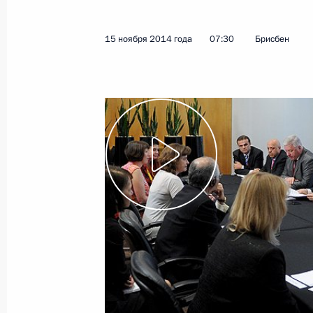
15 ноября 2014 года
07:30
Брисбен
Показа
Интервью информационному агентс
24 ноября 2014 года, 08:00
21 ноября 2014 года, пятница
Встреча с председателем совета д
«Трансмашхолдинг» Андреем Бока
21 ноября 2014 года, 16:30
Москва, Кремль