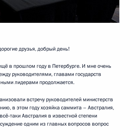
ссии» Александром
1
асть, Ново-Огарёво
орогие друзья, добрый день!
ещё в прошлом году в Петербурге. И мне очень
4
11м
между руководителями, главами государств
зными лидерами продолжается.
ганизовали встречу руководителей министерств
7
8м
нию, в этом году хозяйка саммита – Австралия,
 всё‑таки Австралия в известной степени
суждение одним из главных вопросов вопрос