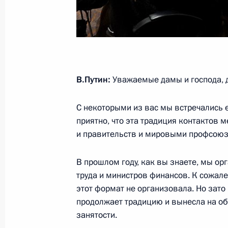
Встреча с президентом «ОПОРЫ Ро
Калининым
21 ноября 2014 года, 12:25
Московская обл
В.Путин:
Уважаемые дамы и господа, д
20 ноября 2014 года, четверг
С некоторыми из вас мы встречались 
Заседание Совета Безопасности
приятно, что эта традиция контактов 
20 ноября 2014 года, 17:10
Москва, Кремль
и правительств и мировыми профсою
В прошлом году, как вы знаете, мы ор
Открытие памятника Александру I
труда и министров финансов. К сожале
этот формат не организовала. Но зато
20 ноября 2014 года, 16:20
Москва
продолжает традицию и вынесла на об
занятости.