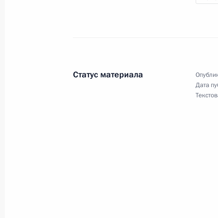
16 ноября 2014 года, воскресенье
Заявление для прессы и ответы на
по итогам саммита «Группы двадца
Статус материала
Опублик
16 ноября 2014 года, 06:15
Дата пу
Текстов
15 ноября 2014 года, суббота
Выдержки из интервью немецкому 
15 ноября 2014 года, 16:20
Владивосток
Встреча с Президентом Франции Ф