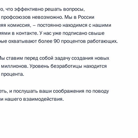
го, что эффективно решать вопросы,
з профсоюзов невозможно. Мы в России
ва
5
14м
няя комиссия, – постоянно находимся с нашими
ми в контакте. У нас уже подписано свыше
орые охватывают более 90 процентов работающих.
ами иностранных государств
Мы ставим перед собой задачу создания новых
17
9м
 миллионов. Уровень безработицы находится
 процента.
еть, и послушать ваши соображения по поводу
ии нашего взаимодействия.
народного фронта
10
9м