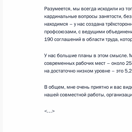
19 ноября 2014 года, среда
Разумеется, мы всегда исходили из то
кардинальные вопросы занятости, бе
Совещание с членами Правительст
находимся – у нас создана трёхсторон
19 ноября 2014 года, 16:20
Москва, Кремль
профсоюзами, с ведущими объединения
190 соглашений в области труда, кот
Вручение верительных грамот посл
У нас большие планы в этом смысле. 
современных рабочих мест – около 25
19 ноября 2014 года, 14:00
Москва, Кремль
на достаточно низком уровне – это 5,2
В общем, мне очень приятно и вас вид
18 ноября 2014 года, вторник
нашей совместной работы, организац
Форум действий Общероссийского 
<…>
18 ноября 2014 года, 19:00
Москва