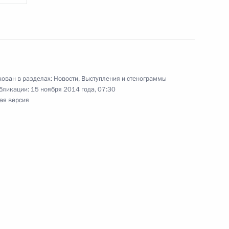
 вопросы журналистов
5
25м
ти»
ован в разделах:
Новости
,
Выступления и стенограммы
бликации:
15 ноября 2014 года, 07:30
ая версия
телеканалу ARD
1
15м
рансуа Олландом
3