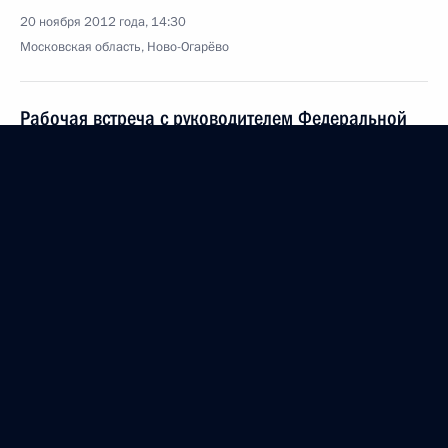
20 ноября 2012 года, 14:30
Московская область, Ново-Огарёво
Рабочая встреча с руководителем Федеральной
налоговой службы Михаилом Мишустиным
20 ноября 2012 года, 13:20
Московская область, Ново-Огарёво
19 ноября 2012 года, понедельник
Встреча с председателем правления газовой
компании «НОВАТЭК» Леонидом Михельсоном
19 ноября 2012 года, 14:45
Московская область, Ново-Огарёво