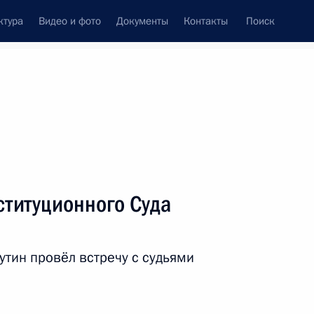
ктура
Видео и фото
Документы
Контакты
Поиск
ституционного Суда
тин провёл встречу с судьями