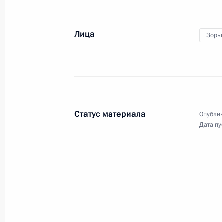
Лица
Зорь
Статус материала
Опублик
Дата пу