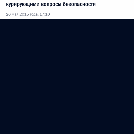
курирующими вопросы безопасности
26 мая 2015 года, 17:10
Москва
Встреча с Уполномоченным по защите прав
предпринимателей Борисом Титовым
26 мая 2015 года, 15:15
Москва
Бизнес-форум общественной организации
«Деловая Россия»
26 мая 2015 года, 14:40
Москва