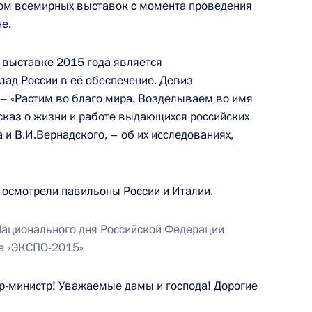
ком всемирных выставок с момента проведения
ь, Ново-Огарёво
е.
в выставке 2015 года является
итета Всекитайского собрания
лад России в её обеспечение. Девиз
6
цзяном
– «Растим во благо мира. Возделываем во имя
ссказ о жизни и работе выдающихся российских
ь, Ново-Огарёво
 и В.И.Вернадского, – об их исследованиях,
й области Вадимом Потомским
4
осмотрели павильоны России и Италии.
Национального дня Российской Федерации
е «ЭКСПО-2015»
-министр! Уважаемые дамы и господа! Дорогие
Федеральной
2