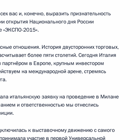
Артемьевым
сех вас и, конечно, выразить признательность
нии открытия Национального дня России
е «ЭКСПО-2015».
правления Пенсионного фонда
2
ные отношения. История двусторонних торговых,
асчитывает более пяти столетий. Сегодня Италия
партнёром в Европе, крупным инвестором
йствуем на международной арене, стремясь
га.
ала итальянскую заявку на проведение в Милане
манием и ответственностью мы отнеслись
iere della Sera
8
зиции.
подключилась к выставочному движению с самого
 принимала участие в первой Универсальной