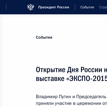
Президент России
События
Стру
Президент
Администрация
Государст
Новости
Стенограммы
Поездки
Те
События
Рубрикация материалов
Все материалы
Открытие Дня России 
Послания Федеральному Собранию
выставке «ЭКСПО-201
Заявления по важнейшим вопросам
Совещания, заседания, рабочие встречи
Владимир Путин и Председатель
Речи и обращения
приняли участие в церемонии о