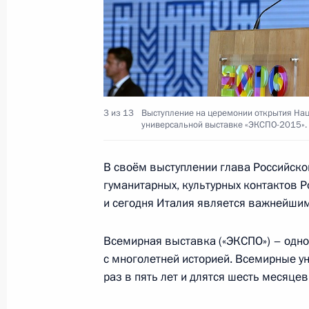
10 июня 2015 года, среда
Совместная пресс-конференция с П
министров Италии Маттео Ренци
10 июня 2015 года, 15:40
Милан
3 из 13
Выступление на церемонии открытия На
универсальной выставке «ЭКСПО-2015».
Открытие Дня России на Всемирно
«ЭКСПО-2015»
В своём выступлении глава Российског
гуманитарных, культурных контактов Р
10 июня 2015 года, 13:10
Милан
и сегодня Италия является важнейшим
Всемирная выставка («ЭКСПО») – одн
9 июня 2015 года, вторник
с многолетней историей. Всемирные у
раз в пять лет и длятся шесть месяцев
Рабочая встреча с губернатором К
Николаем Цукановым