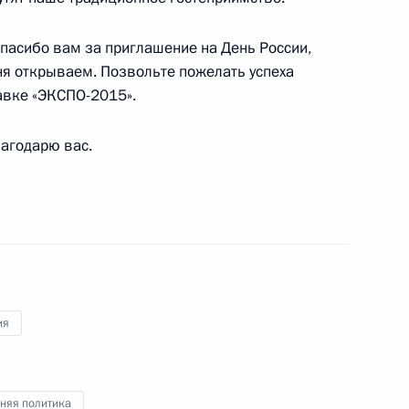
пасибо вам за приглашение на День России,
ьства Словакии Робертом
3
ня открываем. Позвольте пожелать успеха
авке «ЭКСПО-2015».
агодарю вас.
ической культуры и спорта
10
10м
ия
лава»
13
5м
няя политика