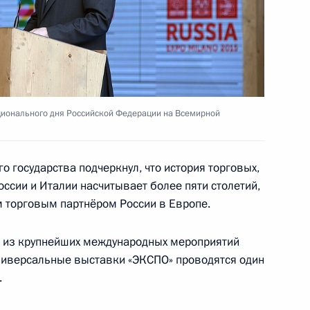
редседателем Совета
4
28м
ционального дня Российской Федерации на Всемирной
й универсальной выставке
13
5м
о государства подчеркнул, что история торговых,
оссии и Италии насчитывает более пяти столетий,
 торговым партнёром России в Европе.
о из крупнейших международных мероприятий
ниверсальные выставки «ЭКСПО» проводятся один
.
алининградской области
2