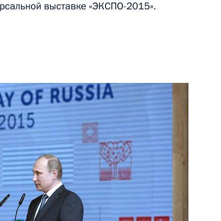
рсальной выставке «ЭКСПО-2015».
ть следующие материалы
ии вручения Государственных
19
42м
имиром Фортовым
3