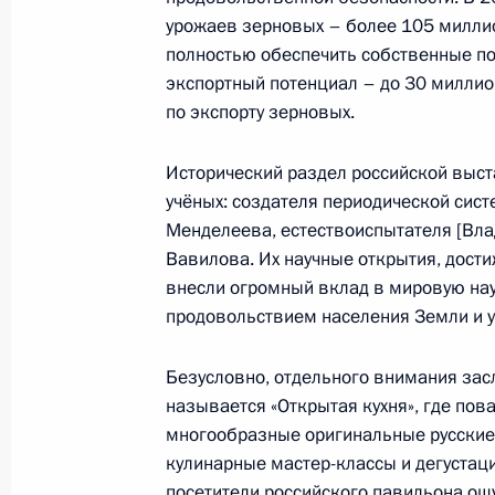
4 июня 2015 года, 18:40
Москва, Кремль
урожаев зерновых – более 105 миллио
полностью обеспечить собственные по
экспортный потенциал – до 30 миллион
по экспорту зерновых.
Рабочая встреча с губернатором Ч
Романом Копиным
Исторический раздел российской выс
4 июня 2015 года, 13:10
Москва, Кремль
учёных: создателя периодической сис
Менделеева, естествоиспытателя [Вла
Вавилова. Их научные открытия, дости
внесли огромный вклад в мировую нау
3 июня 2015 года, среда
продовольствием населения Земли и 
Встреча с участниками заседания 
иностранных дел ШОС
Безусловно, отдельного внимания зас
называется «Открытая кухня», где пов
3 июня 2015 года, 15:00
Москва, Кремль
многообразные оригинальные русские
кулинарные мастер-классы и дегустаци
посетители российского павильона ощ