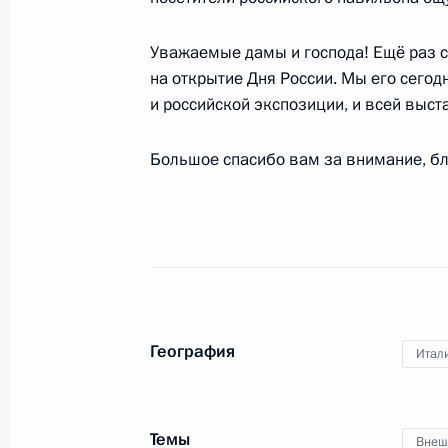
2 июня 2015 года, вторник
Уважаемые дамы и господа! Ещё раз с
Встреча с Председателем Правител
на открытие Дня России. Мы его сегод
Фицо
и российской экспозиции, и всей выст
2 июня 2015 года, 16:20
Москва, Кремль
Большое спасибо вам за внимание, бл
Заседание Совета по развитию физ
2 июня 2015 года, 15:20
Москва, Кремль
1 июня 2015 года, понедельник
География
Итал
Вручение орденов «Родительская с
1 июня 2015 года, 18:45
Москва, Кремль
Темы
Внеш