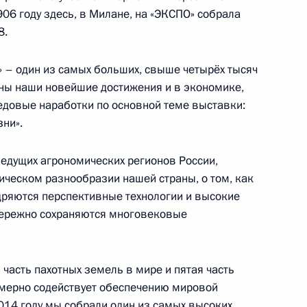
906 году здесь, в Милане, на «ЭКСПО» собрала
8.
 – полпредом Президента
3
 – один из самых больших, свыше четырёх тысяч
ны наши новейшие достижения и в экономике,
передовые наработки по основной теме выставки:
зни».
й области Андреем
2
ведущих агрономических регионов России,
ическом разнообразии нашей страны, о том, как
дряются перспективные технологии и высокие
 бережно сохраняются многовековые
 часть пахотных земель в мире и пятая часть
телем правления Банка ВТБ
1
емерно содействует обеспечению мировой
014 году мы собрали один из самых высоких