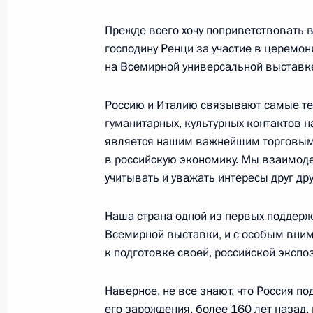
антимонопольной службы Игорем 
Прежде всего хочу поприветствовать в
8 июня 2015 года, 14:50
Москва, Кремль
господину Ренци за участие в церемо
на Всемирной универсальной выставк
Рабочая встреча с председателем 
Россию и Италию связывают самые тес
Антоном Дроздовым
гуманитарных, культурных контактов н
является нашим важнейшим торговым 
8 июня 2015 года, 13:10
в российскую экономику. Мы взаимоде
учитывать и уважать интересы друг дру
6 июня 2015 года, суббота
Наша страна одной из первых поддерж
Всемирной выставки, и с особым вни
Интервью итальянской газете Il Corr
к подготовке своей, российской экспо
6 июня 2015 года, 09:00
Наверное, не все знают, что Россия 
его зарождения, более 160 лет назад,