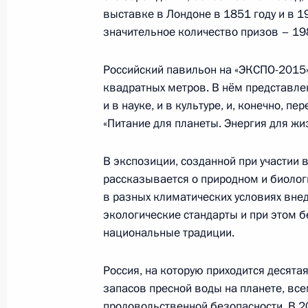
5 июня 2015 года, пятница
выставке в Лондоне в 1851 году и в 1
значительное количество призов – 19
Рабочая встреча с вице-премьером
в ДФО Юрием Трутневым
Российский павильон на «ЭКСПО-2015»
5 июня 2015 года, 14:30
Москва, Кремль
квадратных метров. В нём представле
и в науке, и в культуре, и, конечно, 
«Питание для планеты. Энергия для жи
Встреча с губернатором Московско
В экспозиции, созданной при участии 
Воробьёвым
рассказывается о природном и биолог
5 июня 2015 года, 12:10
Москва, Кремль
в разных климатических условиях вне
экологические стандарты и при этом
национальные традиции.
4 июня 2015 года, четверг
Россия, на которую приходится десятая
Встреча с президентом – председа
запасов пресной воды на планете, вс
Андреем Костиным
продовольственной безопасности. В 2