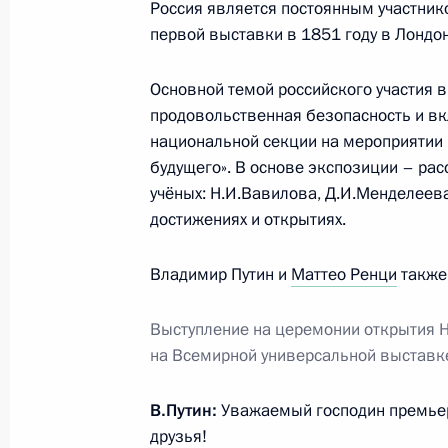
Россия является постоянным участни
9 июня 2015 года, 23:55
Московская област
первой выставки в 1851 году в Лондон
Основной темой российского участия 
Встреча с главой Постоянного ком
продовольственная безопасность и вк
народных представителей Чжан Дэ
национальной секции на мероприятии 
будущего». В основе экспозиции – ра
9 июня 2015 года, 20:20
Московская област
учёных: Н.И.Вавилова, Д.И.Менделеева
достижениях и открытиях.
Встреча с губернатором Орловско
Владимир Путин и
Маттео Ренци
также 
9 июня 2015 года, 13:30
Москва, Кремль
Выступление на церемонии открытия 
на Всемирной универсальной выставк
8 июня 2015 года, понедельник
В.Путин:
Уважаемый господин премьер
Рабочая встреча с руководителем 
друзья!