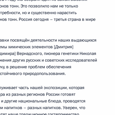
нов тонн. Это позволило нам не только
требности, но и существенно нарастить
ов тонн. Россия сегодня – третья страна в мире
укотского автономного округа
3
тавки посвящён деятельности наших выдающихся
темы химических элементов [Дмитрия]
димира] Вернадского, пионера генетики Николая
жения других русских и советских исследователей
ку, в решение проблем обеспечения
устойчивого природопользования.
Совета министров
3
3м
луживает часть нашей экспозиции, которая
ара из разных регионов России готовят
 и другие национальные блюда, проводятся
и напитков – разных напитков. Уверен, что
утят наше традиционное гостеприимство.