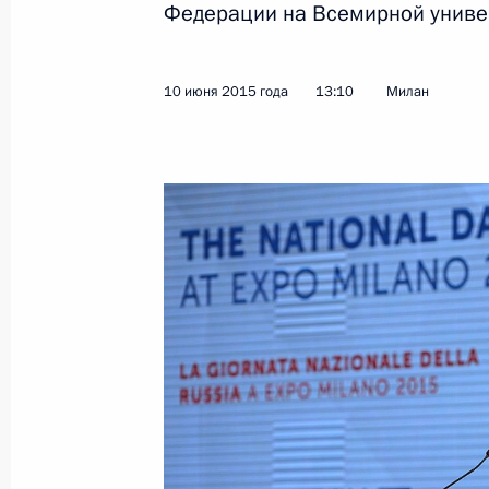
Федерации на Всемирной униве
Показа
10 июня 2015 года
13:10
Милан
Стенографический отчёт о церемон
премий Российской Федерации
12 июня 2015 года, 12:40
Москва, Кремль
11 июня 2015 года, четверг
Встреча с президентом РАН Влад
11 июня 2015 года, 15:35
Москва, Кремль