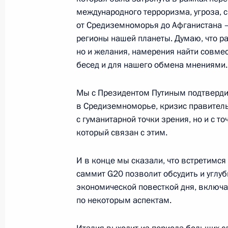
Антоном Дроздовым
международного терроризма, угроза, с
от Средиземноморья до Афганистана – 
8 июня 2015 года, 13:10
регионы нашей планеты. Думаю, что р
но и желания, намерения найти совме
бесед и для нашего обмена мнениями.
6 июня 2015 года, суббота
Мы с Президентом Путиным подтверди
Интервью итальянской газете Il Corr
в Средиземноморье, кризис правитель
6 июня 2015 года, 09:00
с гуманитарной точки зрения, но и с т
который связан с этим.
5 июня 2015 года, пятница
И в конце мы сказали, что встретимся
саммит G20 позволит обсудить и углуб
Рабочая встреча с вице-премьером
экономической повесткой дня, включ
в ДФО Юрием Трутневым
по некоторым аспектам.
5 июня 2015 года, 14:30
Москва, Кремль