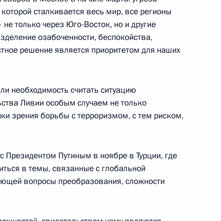
 которой сталкивается весь мир, все регионы
не только через Юго-Восток, но и другие
азделение озабоченности, беспокойства,
стное решение является приоритетом для наших
ли необходимость считать ситуацию
iere della Sera
8
ства Ливии особым случаем не только
очки зрения борьбы с терроризмом, с тем риском,
 с Президентом Путиным в ноябре в Турции, где
иться в темы, связанные с глобальной
 – полпредом Президента
3
ающей вопросы преобразования, сложности