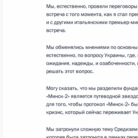
Мы, естественно, провели переговоры
9 июня 2015 года, 20:20
Московская област
встреча с того момента, как я стал п
и с другими итальянскими премьер-мин
встреча.
Встреча с губернатором Орловско
9 июня 2015 года, 13:30
Москва, Кремль
Мы обменялись мнениями по основным
естественно, по вопросу Украины, где
ожидания, надежды, и озабоченности, 
решать этот вопрос.
8 июня 2015 года, понедельник
Рабочая встреча с руководителем 
Могу сказать, что мы разделили фунд
антимонопольной службы Игорем 
«Минск-2» является путеводной звездо
для того, чтобы протокол «Минск-2» 
8 июня 2015 года, 14:50
Москва, Кремль
кризис, который сейчас переживает Ук
Мы затронули сложную тему Средиземн
Рабочая встреча с председателем 
которая была затронута в рамках пере