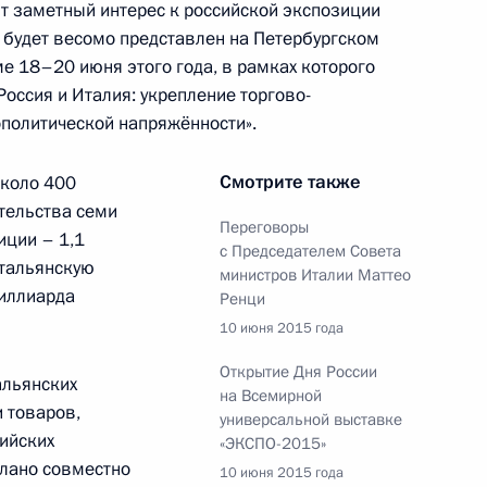
т заметный интерес к российской экспозиции
 будет весомо представлен на Петербургском
ической культуры и спорта
10
10м
 18–20 июня этого года, в рамках которого
оссия и Италия: укрепление торгово-
ополитической напряжённости».
Смотрите также
около 400
тельства семи
Переговоры
иции – 1,1
лава»
13
5м
с Председателем Совета
итальянскую
министров Италии Маттео
миллиарда
Ренци
10 июня 2015 года
Открытие Дня России
тии Леонидом Тибиловым
альянских
5
на Всемирной
 товаров,
универсальной выставке
сийских
«ЭКСПО-2015»
елано совместно
10 июня 2015 года