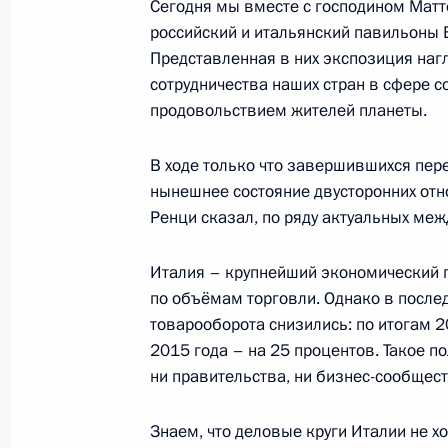
Сегодня мы вместе с господином Матте
4 июня 2015 года, 13:10
Москва, Кремль
российский и итальянский павильоны
Представленная в них экспозиция наг
сотрудничества наших стран в сфере с
продовольствием жителей планеты.
3 июня 2015 года, среда
Встреча с участниками заседания 
В ходе только что завершившихся пер
иностранных дел ШОС
нынешнее состояние двусторонних отн
Ренци сказал, по ряду актуальных ме
3 июня 2015 года, 15:00
Москва, Кремль
Италия – крупнейший экономический п
по объёмам торговли. Однако в после
2 июня 2015 года, вторник
товарооборота снизились: по итогам 2
Встреча с Председателем Правител
2015 года – на 25 процентов. Такое по
ни правительства, ни бизнес-сообщест
Фицо
2 июня 2015 года, 16:20
Москва, Кремль
Знаем, что деловые круги Италии не 