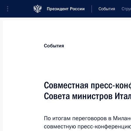
Президент России
События
Стру
Президент
Администрация
Государст
Новости
Стенограммы
Поездки
Те
События
Рубрикация материалов
Все материалы
Совместная пресс-кон
Послания Федеральному Собранию
Совета министров Ита
Заявления по важнейшим вопросам
Совещания, заседания, рабочие встречи
По итогам переговоров в Милан
Речи и обращения
совместную пресс-конференцию