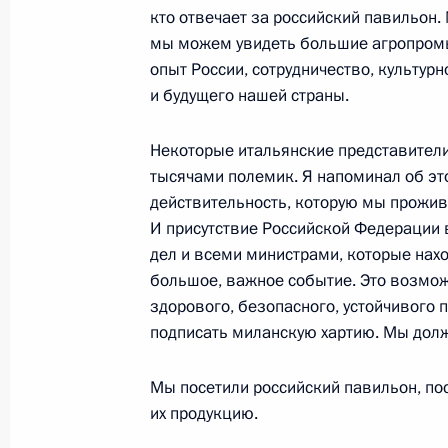
кто отвечает за российский павильон.
мы можем увидеть большие агропромы
Открытие Дня России на Всемирно
опыт России, сотрудничество, культур
«ЭКСПО-2015»
и будущего нашей страны.
10 июня 2015 года, 13:10
Милан
Некоторые итальянские представители
тысячами полемик. Я напоминал об это
действительность, которую мы прожив
9 июня 2015 года, вторник
И присутствие Российской Федерации 
дел и всеми министрами, которые нахо
Рабочая встреча с губернатором К
большое, важное событие. Это возмож
Николаем Цукановым
здорового, безопасного, устойчивого
9 июня 2015 года, 23:55
Московская област
подписать миланскую хартию. Мы должн
Мы посетили российский павильон, по
Встреча с главой Постоянного ком
их продукцию.
народных представителей Чжан Дэ