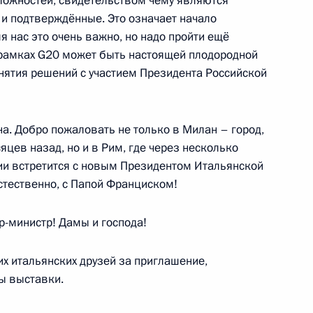
ложностей, свидетельством чему являются
 и подтверждённые. Это означает начало
 нас это очень важно, но надо пройти ещё
й области Андреем
2
 рамках G20 может быть настоящей плодородной
нятия решений с участием Президента Российской
а. Добро пожаловать не только в Милан – город,
цев назад, но и в Рим, где через несколько
ии встретится с новым Президентом Итальянской
телем правления Банка ВТБ
1
стественно, с Папой Франциском!
-министр! Дамы и господа!
х итальянских друзей за приглашение,
ы выставки.
укотского автономного округа
3