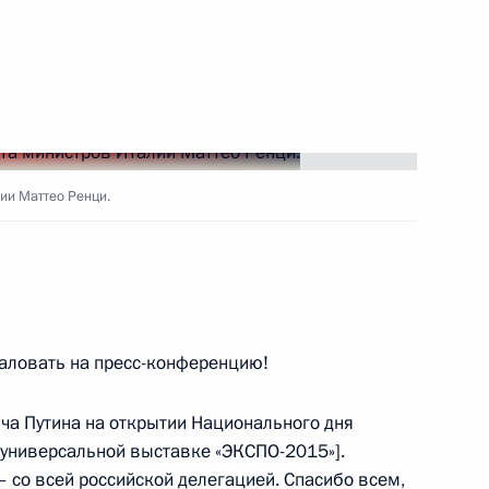
ть следующие материалы
ии Маттео Ренци.
имиром Фортовым
3
аловать на пресс-конференцию!
редседателем Совета
4
28м
а Путина на открытии Национального дня
 универсальной выставке «ЭКСПО-2015»].
 – со всей российской делегацией. Спасибо всем,