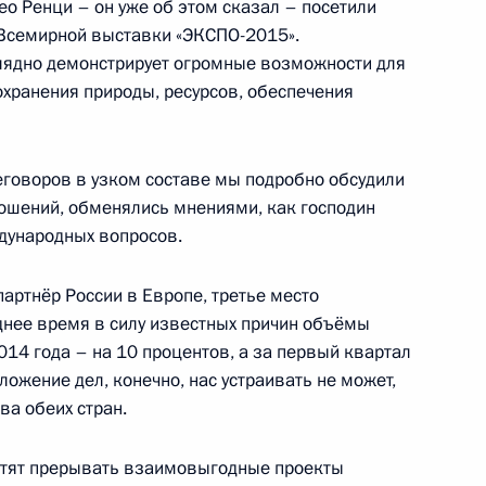
о Ренци – он уже об этом сказал – посетили
 Всемирной выставки «ЭКСПО-2015».
лядно демонстрирует огромные возможности для
охранения природы, ресурсов, обеспечения
Совета министров
3
3м
еговоров в узком составе мы подробно обсудили
ошений, обменялись мнениями, как господин
ждународных вопросов.
артнёр России в Европе, третье место
днее время в силу известных причин объёмы
014 года – на 10 процентов, а за первый квартал
ьства Словакии Робертом
ложение дел, конечно, нас устраивать не может,
3
ва обеих стран.
хотят прерывать взаимовыгодные проекты