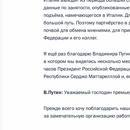
Италия выходит из периода больших с
данные по занятости, опубликованные
подъёма, намечающегося в Италии. Для
Встреча с губернатором Московско
большой путь. Поэтому партнёрство в
Воробьёвым
почвой для обмена мнениями, для при
5 июня 2015 года, 12:10
Москва, Кремль
Федерации и его коллег.
Я ещё раз благодарю Владимира Путин
4 июня 2015 года, четверг
в котором мы виделись несколько меся
часов Президент Российской Федерац
Встреча с президентом – председа
Республики Серджо Маттарелллой и, е
Андреем Костиным
4 июня 2015 года, 18:40
Москва, Кремль
В.Путин:
Уважаемый господин премьер
Прежде всего хочу поблагодарить наши
за замечательную организацию работ
Рабочая встреча с губернатором Ч
Романом Копиным