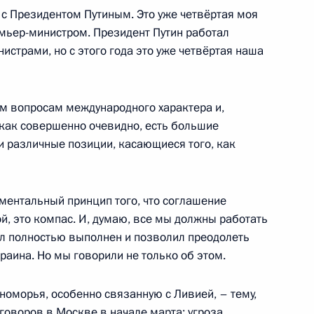
 с Президентом Путиным. Это уже четвёртая моя
ь, Ново-Огарёво
ремьер-министром. Президент Путин работал
истрами, но с этого года это уже четвёртая наша
й области Вадимом Потомским
4
 вопросам международного характера и,
, как совершенно очевидно, есть большие
и различные позиции, касающиеся того, как
Федеральной
аментальный принцип того, что соглашение
2
Артемьевым
й, это компас. И, думаю, все мы должны работать
был полностью выполнен и позволил преодолеть
раина. Но мы говорили не только об этом.
оморья, особенно связанную с Ливией, – тему,
правления Пенсионного фонда
2
говоров в Москве в начале марта: угроза