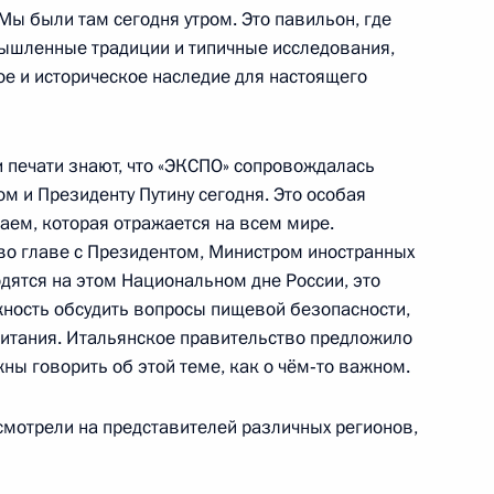
 Мы были там сегодня утром. Это павильон, где
шленные традиции и типичные исследования,
й универсальной выставке
13
5м
ное и историческое наследие для настоящего
 печати знают, что «ЭКСПО» сопровождалась
м и Президенту Путину сегодня. Это особая
аем, которая отражается на всем мире.
во главе с Президентом, Министром иностранных
дятся на этом Национальном дне России, это
алининградской области
2
ность обсудить вопросы пищевой безопасности,
 питания. Итальянское правительство предложило
ь, Ново-Огарёво
ы говорить об этой теме, как о чём‑то важном.
смотрели на представителей различных регионов,
итета Всекитайского собрания
6
цзяном