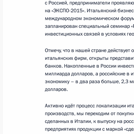
с Россией, предприниматели проявляю
на «ЭКСПО-2015». Итальянский бизнес
Заседание Совета по развитию физ
международном экономическом форуме
запланирован специальный семинар «Р
2 июня 2015 года, 15:20
Москва, Кремль
инвестиционных связей в условиях ге
Отмечу, что в нашей стране действует 
1 июня 2015 года, понедельник
итальянских фирм, открыты представи
банков. Накопленные в России инвест
Вручение орденов «Родительская с
миллиарда долларов, а российские в 
1 июня 2015 года, 18:45
Москва, Кремль
экономику – в два раза больше, 2,3 
долларов.
Встреча с Президентом Южной Осе
Активно идёт процесс локализации ит
производств, мы переходим от покупки
1 июня 2015 года, 16:10
Москва, Кремль
сделанных в Италии, к выпуску на рос
предприятиях продукции с маркой «сд