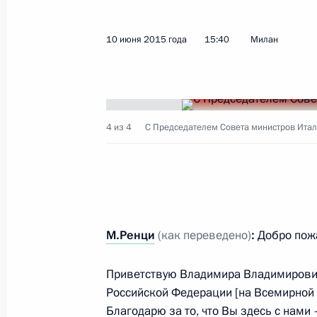
10 июня 2015 года
15:40
Милан
Показа
11 июня 2015 года, четверг
4 из 4
С Председателем Совета министров Итал
Встреча с президентом РАН Влад
11 июня 2015 года, 15:35
Москва, Кремль
10 июня 2015 года, среда
М.Ренци
(как переведено)
:
Добро пож
Совместная пресс-конференция с П
министров Италии Маттео Ренци
Приветствую Владимира Владимирович
Российской Федерации [на Всемирной
10 июня 2015 года, 15:40
Милан
Благодарю за то, что Вы здесь с нами