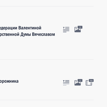
Федерации Валентиной
5
арственной Думы Вячеславом
дорожника
1
4м