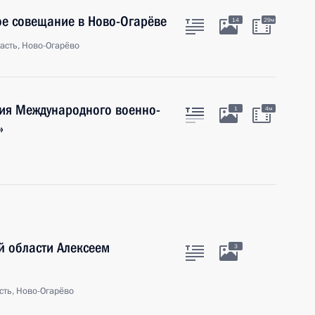
ое совещание в Ново-Огарёве
14
29м
асть, Ново-Огарёво
ия Международного военно-
1
4м
»
й области Алексеем
3
сть, Ново-Огарёво