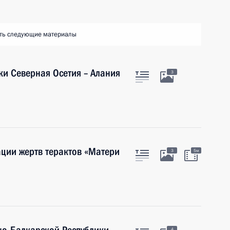
ть следующие материалы
ки Северная Осетия – Алания
3
ации жертв терактов «Матери
3
5м
4