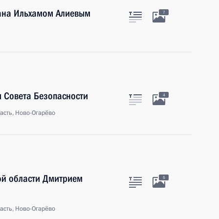
ана Ильхамом Алиевым
7
 Совета Безопасности
4
асть, Ново-Огарёво
кой области Дмитрием
5
асть, Ново-Огарёво