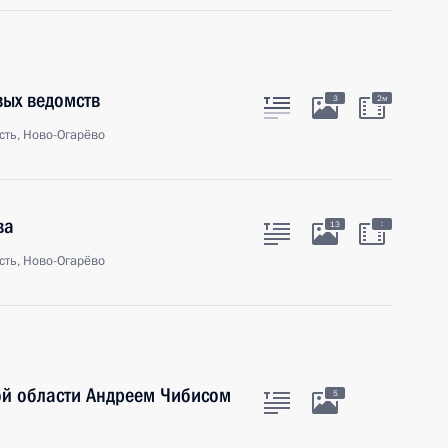
вых ведомств
3
2м
сть, Ново-Огарёво
ва
:
13
сть, Ново-Огарёво
ой области Андреем Чибисом
5