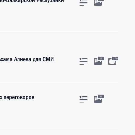
но-Балкарской Республики
ьхама Алиева для СМИ
5
17м
х переговоров
6