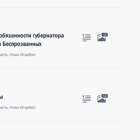
обязанности губернатора
3
м Беспрозванных
асть, Ново-Огарёво
ы
11
асть, Ново-Огарёво