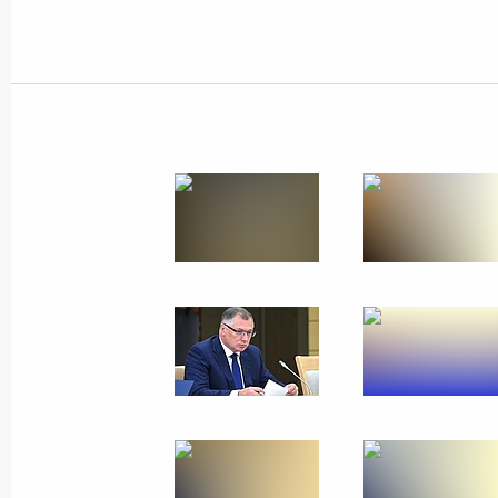
Показа
Рабочая встреча с главой Республи
Сергеем Меняйло
20 августа 2024 года, 17:10
Владикавказ
Встреча с представителями ассоци
Беслана»
20 августа 2024 года, 16:30
Беслан