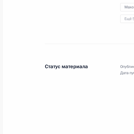
Махо
Ещё 
14 августа 2024 года, среда
Встреча с временно исполняющим 
Калининградской области Алексее
14 августа 2024 года, 13:15
Московская обл
Статус материала
Опублик
Дата пу
13 августа 2024 года, вторник
Российско-палестинские переговор
13 августа 2024 года, 16:15
Московская обл
12 августа 2024 года, понедельник