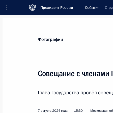
Президент России
События
Стру
Президент
Администрация
Государст
Новости
Стенограммы
Поездки
Те
Фотографии
Рубрикация материалов
Все материалы
Совещание с членами 
Послания Федеральному Собранию
Заявления по важнейшим вопросам
Глава государства провёл совещ
Совещания, заседания, рабочие встречи
Речи и обращения
7 августа 2024 года
15:30
Московская об