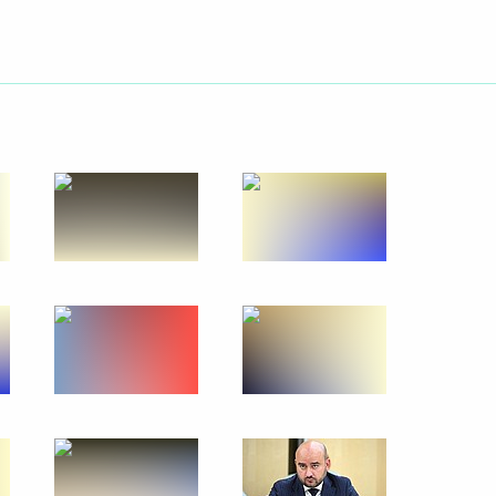
ть следующие материалы
ки Северная Осетия – Алания
3
ации жертв терактов «Матери
3
5м
4