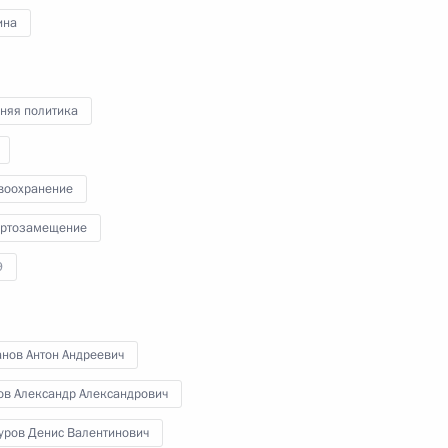
ина
ана Ильхамом Алиевым
7
няя политика
воохранение
 Совета Безопасности
4
ртозамещение
асть, Ново-Огарёво
9
анов Антон Андреевич
кой области Дмитрием
5
ов Александр Александрович
асть, Ново-Огарёво
уров Денис Валентинович