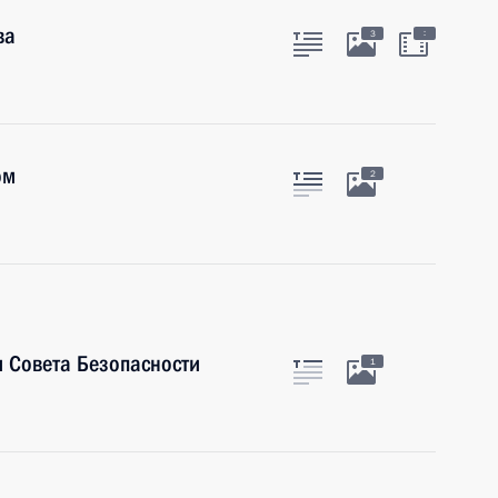
ва
:
3
ом
2
 Совета Безопасности
1