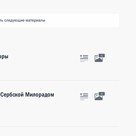
ть следующие материалы
оры
6
и Сербской Милорадом
6