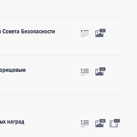
 Совета Безопасности
2
едорищевым
3
ых наград
:
43