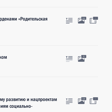
орденами «Родительская
:
11
уком
5
ому развитию и нацпроектам
:
14
ниям социально-