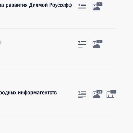
ка развития Дилмой Роуссефф
5
ы
6
ародных информагентств
:
18