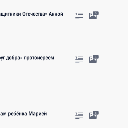
ащитники Отечества» Анной
5
руг добра» протоиереем
4
вам ребёнка Марией
6