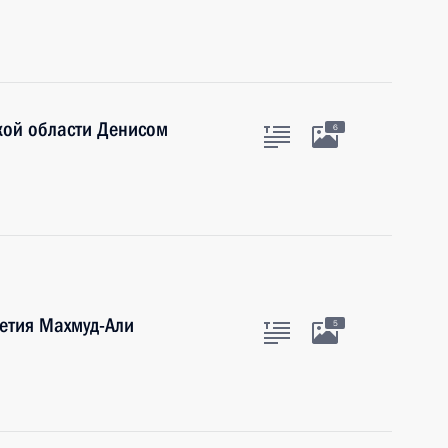
кой области Денисом
6
шетия Махмуд-Али
5