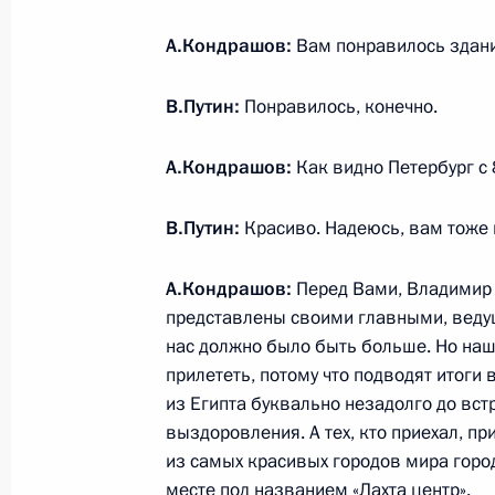
31 мая 2024 года, пятница
А.Кондрашов:
Вам понравилось здан
Встреча с Уполномоченным по пра
В.Путин:
Понравилось, конечно.
Львовой-Беловой
31 мая 2024 года, 15:35
Москва, Кремль
А.Кондрашов:
Как видно Петербург с 
В.Путин:
Красиво. Надеюсь, вам тоже п
Совещание с постоянными членами
А.Кондрашов:
Перед Вами, Владимир 
31 мая 2024 года, 14:20
Москва, Кремль
представлены своими главными, вед
нас должно было быть больше. Но наш
прилететь, потому что подводят итоги
Рабочая встреча с Вячеславом Ф
из Египта буквально незадолго до вст
выздоровления. А тех, кто приехал, п
31 мая 2024 года, 13:05
Москва, Кремль
из самых красивых городов мира горо
месте под названием «Лахта центр».