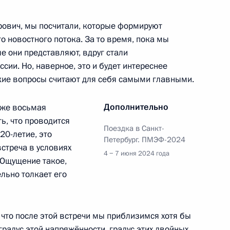
ович, мы посчитали, которые формируют
ых наград
 новостного потока. За то время, пока мы
:
43
е они представляют, вдруг стали
ии. Но, наверное, это и будет интереснее
акие вопросы считают для себя самыми главными.
орденами «Родительская
:
11
Дополнительно
 уже восьмая
ть, что проводится
Поездка в Санкт-
20-летие, это
Петербург. ПМЭФ-2024
встреча в условиях
4 − 7 июня 2024 года
 Ощущение такое,
ельно толкает его
уком
5
, что после этой встречи мы приблизимся хотя бы
градус этой напряжённости, градус этих двойных