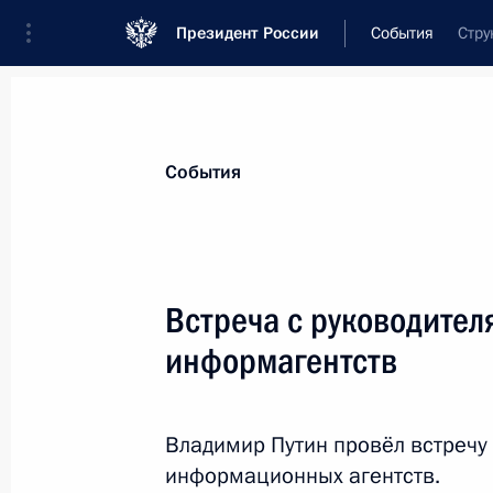
Президент России
События
Стру
Президент
Администрация
Государст
Новости
Стенограммы
Поездки
Те
События
Рубрикация материалов
Все материалы
Встреча с руководите
Послания Федеральному Собранию
информагентств
Заявления по важнейшим вопросам
Совещания, заседания, рабочие встречи
Владимир Путин провёл встречу
Речи и обращения
информационных агентств.