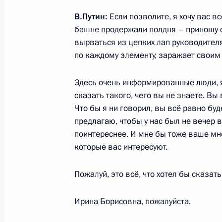
Встреча с главой Республики Ингу
Калиматовым
В.Путин:
Если позволите, я хочу вас вс
башне продержали полдня – приношу с
28 мая 2024 года, 21:40
Москва, Кремль
вырваться из цепких лап руководителя
по каждому элементу, заражает своим
Ответы на вопросы журналистов по 
Здесь очень информированные люди, я
сказать такого, чего вы не знаете. Вы
28 мая 2024 года, 16:25
Ташкент
Что бы я ни говорил, вы всё равно буд
предлагаю, чтобы у нас был не вечер 
поинтереснее. И мне бы тоже ваше мн
Видеообращение по случаю Дня п
которые вас интересуют.
28 мая 2024 года, 00:00
Пожалуй, это всё, что хотел бы сказать
Ирина Борисовна, пожалуйста.
27 мая 2024 года, понедельник