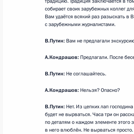
традицию. Традиция заключается в то
Совещание с постоянными членами
собирает своих зарубежных коллег для
3 июня 2024 года, 16:40
Москва, Кремль
Вам удаётся всякий раз разыскать в 
с зарубежными журналистами.
1 июня 2024 года, суббота
В.Путин:
Вам не предлагали экскурсию
Встреча с руководителем фонда «З
А.Кондрашов:
Предлагали. После бес
Цивилевой
1 июня 2024 года, 14:40
Москва, Кремль
В.Путин:
Не соглашайтесь.
А.Кондрашов:
Нельзя? Опасно?
Встреча с руководителем фонда «К
Александром Ткаченко
В.Путин:
Нет. Из цепких лап господин
будет не вырваться. Часа три он расс
1 июня 2024 года, 13:25
Москва, Кремль
по деталям о каждом элементе этого з
в него влюблён. Не вырваться просто.