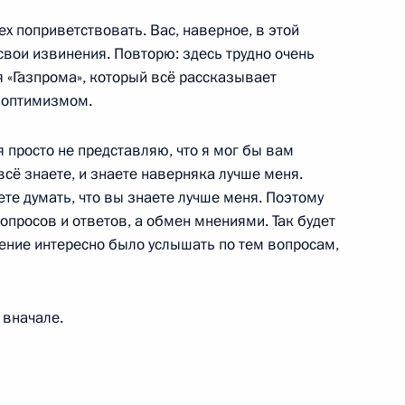
шетия Махмуд-Али
5
ех поприветствовать. Вас, наверное, в этой
вои извинения. Повторю: здесь трудно очень
 «Газпрома», который всё рассказывает
 оптимизмом.
итогам визита в Узбекистан
2
34м
 просто не представляю, что я мог бы вам
 всё знаете, и знаете наверняка лучше меня.
ете думать, что вы знаете лучше меня. Поэтому
вопросов и ответов, а обмен мнениями. Так будет
ение интересно было услышать по тем вопросам,
ограничника
1
3м
 вначале.