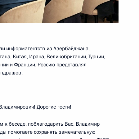
ели информагентств из Азербайджана,
ва
:
3
тана, Китая, Ирана, Великобритании, Турции,
ании и Франции. Россию представлял
ондрашов.
ом
2
ладимирович! Дорогие гости!
м к беседе, поблагодарить Вас, Владимир
годы помогаете сохранять замечательную