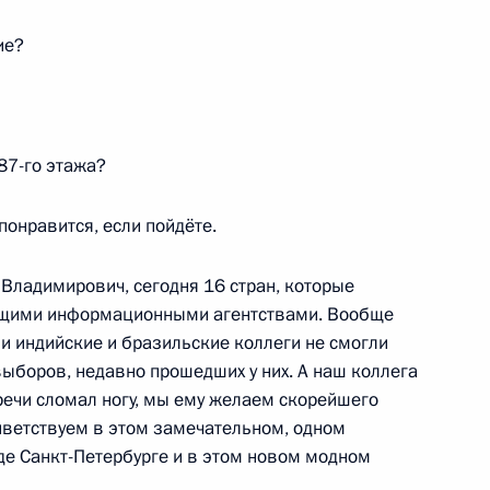
ие?
вам ребёнка Марией
6
87-го этажа?
онравится, если пойдёте.
 Совета Безопасности
2
Владимирович, сегодня 16 стран, которые
ущими информационными агентствами. Вообще
и индийские и бразильские коллеги не смогли
 выборов, недавно прошедших у них. А наш коллега
едорищевым
3
речи сломал ногу, мы ему желаем скорейшего
риветствуем в этом замечательном, одном
де Санкт-Петербурге и в этом новом модном