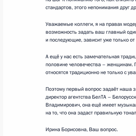
стандартов, этого непонимания друг др
29 мая 2024 года, среда
Заседание Совета по стратегическ
Уважаемые коллеги, я на правах моде
и комиссий Госсовета по направле
возможность задать ваш главный один
экономического развития
и последующие, зависит уже только от
29 мая 2024 года, 18:20
Москва, Кремль
А ещё у нас есть замечательная трад
половине человечества – женщинам. 
относятся традиционно не только с ува
Встреча с губернатором Оренбургс
Паслером
Поэтому первый вопрос задаёт наша 
директор агентства БелТА – Белорусс
29 мая 2024 года, 13:10
Москва, Кремль
Владимирович, она ещё имеет музыка
на то, что она задаст правильную тона
28 мая 2024 года, вторник
Ирина Борисовна, Ваш вопрос.