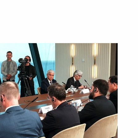
ть следующие материалы
ка развития Дилмой Роуссефф
5
ы
6
ародных информагентств
:
18