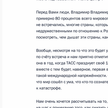
30 мая 2024 года, четверг
Перед Вами люди, Владимир Владимир
Церемония вручения государственн
примерно 80 процентов всего мирового
не встречались, многие страны, которы
30 мая 2024 года, 17:30
Москва, Кремль
недружественными по отношению к Росс
посмотреть, чем дышат эти страны, к
Встреча с семьями награждённых 
Вообще, несмотря на то что это будет
слава» и «Мать-героиня»
по счёту встреча и нам приятно отмети
она в год, когда ТАСС празднует своё 1
30 мая 2024 года, 14:50
Москва, Кремль
вместе с тем будет, наверное, первая 
такой международной напряжённости.
что мир сошёл с ума, что кто-то сознат
Рабочая встреча с Русланом Кухар
к катастрофе.
30 мая 2024 года, 12:30
Москва, Кремль
Нам очень хочется рассчитывать на то
на шаг к пониманию того, как снизить 