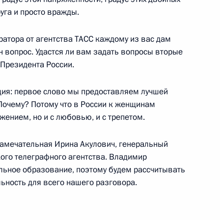
уга и просто вражды.
ому развитию и нацпроектам
:
ратора от агентства ТАСС каждому из вас дам
14
ниям социально-
 вопрос. Удастся ли вам задать вопросы вторые
 Президента России.
иция: первое слово мы предоставляем лучшей
Почему? Потому что в России к женщинам
жением, но и с любовью, и с трепетом.
кой области Денисом
6
замечательная Ирина Акулович, генеральный
кого телеграфного агентства. Владимир
льное образование, поэтому будем рассчитывать
льность для всего нашего разговора.