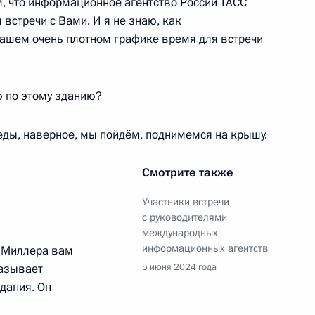
м, что информационное агентство России ТАСС
 Совета Безопасности
1
 встречи с Вами. И я не знаю, как
Вашем очень плотном графике время для встречи
 по этому зданию?
ащитники Отечества» Анной
5
еды, наверное, мы пойдём, поднимемся на крышу.
Смотрите также
Участники встречи
с руководителями
руг добра» протоиереем
4
международных
информационных агентств
а Миллера вам
казывает
5 июня 2024 года
дания. Он