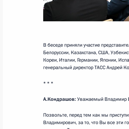
5 июня 2024 года, 23:15
Санкт-Петербург
4 июня 2024 года, вторник
В беседе приняли участие представит
Совещание с членами Правительст
Белоруссии, Казахстана, США, Узбекис
4 июня 2024 года, 20:40
Санкт-Петербург
Кореи, Италии, Германии, Японии, Исп
генеральный директор ТАСС Андрей К
Рабочая встреча с Андреем Турчак
* * *
4 июня 2024 года, 13:30
Москва, Кремль
А.Кондрашов:
Уважаемый Владимир В
Позвольте, перед тем как мы приступи
3 июня 2024 года, понедельник
Владимирович, за то, что Вы все эти 