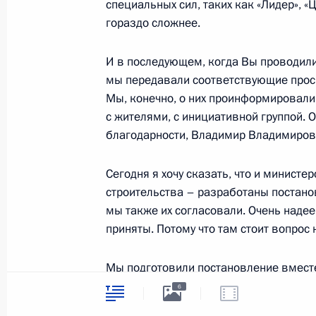
специальных сил, таких как «Лидер», 
символика
Контакты
гораздо сложнее.
Обратиться к Пре
Поиск
Президент Росси
гражданам школь
И в последующем, когда Вы проводили
возраста
Для СМИ
мы передавали соответствующие прось
Виртуальный тур 
Кремлю
Мы, конечно, о них проинформировали.
Подписаться
Владимир Путин 
с жителями, с инициативной группой.
Справочник
личный сайт
благодарности, Владимир Владимирович
Дикая природа Ро
Версия для людей
с ограниченными
Сегодня я хочу сказать, что и минист
возможностями
строительства – разработаны постан
English
мы также их согласовали. Очень надее
приняты. Потому что там стоит вопрос 
Администрация
Мы подготовили постановление вместе
Президента России
2026 год
потому что, мне кажется, это справедл
6
приняты следующие решения, иначе лю