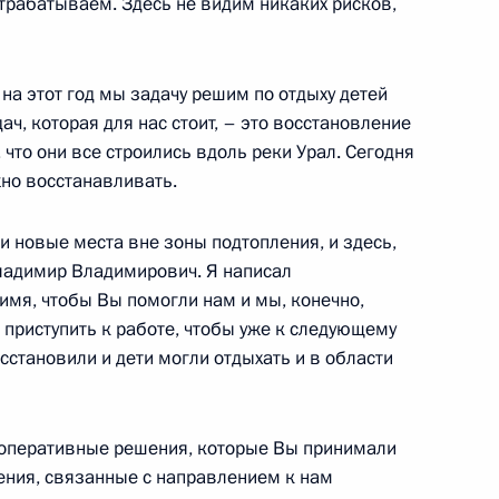
отрабатываем. Здесь не видим никаких рисков,
на этот год мы задачу решим по отдыху детей
ач, которая для нас стоит, – это восстановление
 что они все строились вдоль реки Урал. Сегодня
жно восстанавливать.
и новые места вне зоны подтопления, и здесь,
ладимир Владимирович. Я написал
мя, чтобы Вы помогли нам и мы, конечно,
ные
Официальные
Правовая и
 приступить к работе, чтобы уже к следующему
сетевые ресурсы
техническая
сстановили и дети могли отдыхать и в области
ссии
Президента России
информация
MAX
О портале
ВКонтакте
Об использовании
е оперативные решения, которые Вы принимали
ии
информации сайта
Rutube
ения, связанные с направлением к нам
О персональных
Telegram-канал