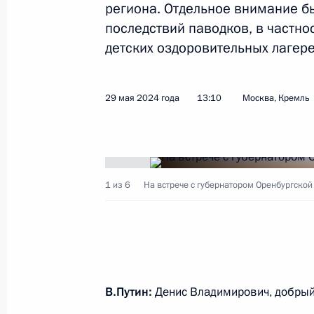
региона. Отдельное внимание б
последствий паводков, в частн
детских оздоровительных лагере
29 мая 2024 года
13:10
Москва, Кремль
1 из 6
На встрече с губернатором Оренбургско
В.Путин:
Денис Владимирович, добрый