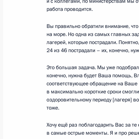
и с коллегами, по министерствам мы 
работа проводится.
Вы правильно обратили внимание, что 
на море. Но одна из самых главных зад
лагерей, которые пострадали. Понятно,
24 из 46 пострадали – их, конечно, ну
Это большая задача. Мы уже подобрал
конечно, нужна будет Ваша помощь, В
соответствующее обращение на Ваше и
Разделы сайта
Информацион
в максимально короткие сроки смогли
Президента
ресурсы
оздоровительному периоду [лагеря] во
России
Президента Ро
тоже.
События
Президент России
Текущий ресурс
Структура
Хочу ещё раз поблагодарить Вас за т
Конституция Росс
Видео и фото
в самые острые моменты. Я и про реш
Государственная
Документы