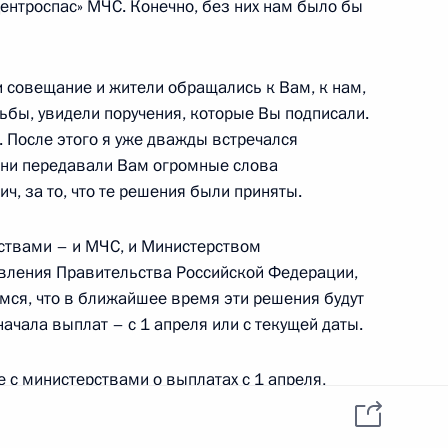
«Центроспас» МЧС. Конечно, без них нам было бы
данных пользователей
YouTube
зиденту
Написать в редакцию
и —
ного
 совещание и жители обращались к Вам, к нам,
бы, увидели поручения, которые Вы подписали.
по
 После этого я уже дважды встречался
—
 Они передавали Вам огромные слова
, за то, что те решения были приняты.
ссии
ерствами – и МЧС, и Министерством
овления Правительства Российской Федерации,
мся, что в ближайшее время эти решения будут
Все материалы сайта
начала выплат – с 1 апреля или с текущей даты.
доступны по лицензии:
Creative Commons
 с министерствами о выплатах с 1 апреля,
Attribution 4.0
International
иво. И хочется, чтобы именно с этой даты были
ди не попадут под выплаты, которые мы довели.