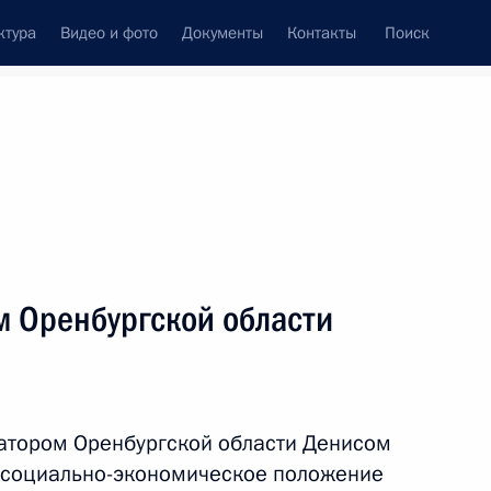
ктура
Видео и фото
Документы
Контакты
Поиск
м Оренбургской области
натором Оренбургской области Денисом
 социально-экономическое положение