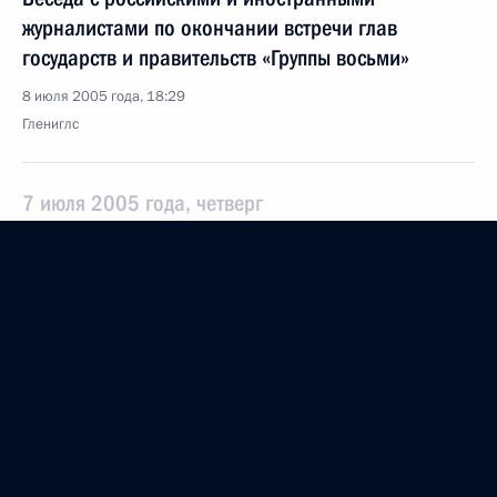
журналистами по окончании встречи глав
государств и правительств «Группы восьми»
8 июля 2005 года, 18:29
Глениглс
7 июля 2005 года, четверг
Заявление в связи с террористическими актами,
произошедшими в Лондоне
7 июля 2005 года, 19:27
Глениглс
5 июля 2005 года, вторник
Начало встречи с Президентом Монголии