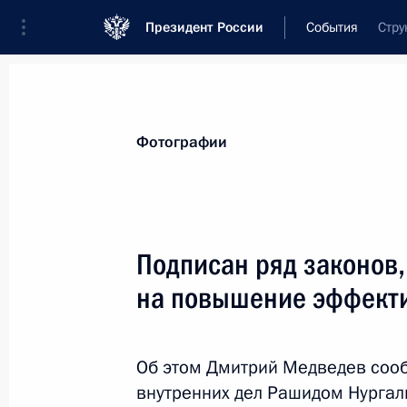
Президент России
События
Стру
Президент
Администрация
Государст
Новости
Стенограммы
Поездки
Те
Фотографии
Рубрикация материалов
Все материалы
Подписан ряд законов
Послания Федеральному Собранию
на повышение эффекти
Заявления по важнейшим вопросам
Совещания, заседания, рабочие встречи
Об этом Дмитрий Медведев сооб
Речи и обращения
внутренних дел Рашидом Нурга