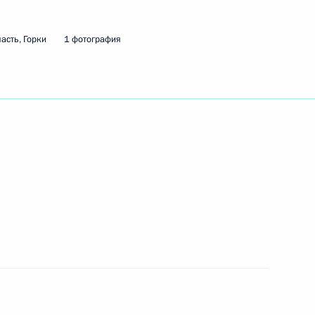
асть, Горки
1 фотография
ть следующие материалы
учения государственных
18
10м
итогам российско-
1
29м