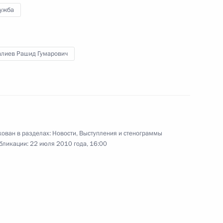
лужба
ьном совещании в связи
1
27м
алиев Рашид Гумарович
ЭС
ть, Горки
а военную службу
1
ован в разделах:
Новости
,
Выступления и стенограммы
ть, Горки
бликации:
22 июля 2010 года, 16:00
ных на повышение
1
9м
ть, Горки