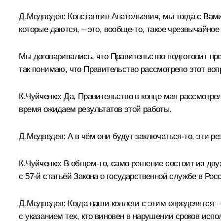
Д.Медведев:
Константин Анатольевич, мы тогда с Вам
которые даются, – это, вообще‑то, такое чрезвычайное
Мы договаривались, что Правительство подготовит пре
так понимаю, что Правительство рассмотрело этот воп
К.Чуйченко:
Да, Правительство в конце мая рассмотрел
время ожидаем результатов этой работы.
Д.Медведев:
А в чём они будут заключаться‑то, эти р
К.Чуйченко:
В общем‑то, само решение состоит из двух 
с 57-й статьёй Закона о государственной службе в Ро
Д.Медведев:
Когда наши коллеги с этим определятся –
с указанием тех, кто виновен в нарушении сроков испо