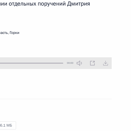
нии отдельных поручений Дмитрия
29 июня 2010 года
Аудио, 15 мин.
асть, Горки
00:00
Дмитрий Медведев провёл
совещание с постоянными
членами Совета
6.1 МБ
Безопасности