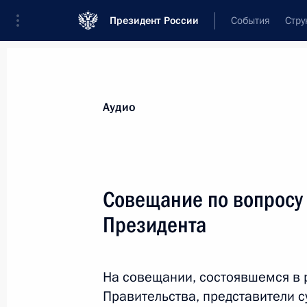
Президент России
События
Стру
Видеозаписи
Фотографии
Аудиозапи
Все материалы
Выступления
Совещан
Аудио
Показа
Совещание по вопросу
Президента
Подписан закон, направленный
на повышение эффективности
противодействия рейдерству
На совещании, состоявшемся в
Правительства, представители с