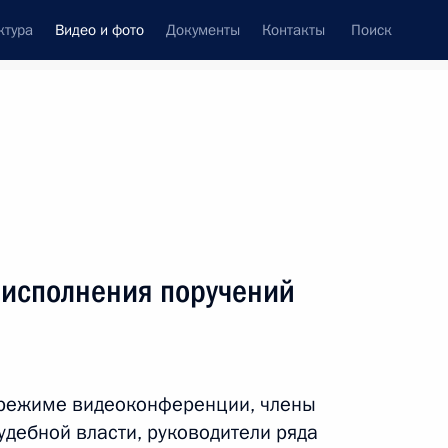
ктура
Видео и фото
Документы
Контакты
Поиск
си
ия, встречи
Встречи со СМИ
июль, 2010
ть следующие материалы
 исполнения поручений
Дмитрий Медведев
представил Правительству
 режиме видеоконференции, члены
Бюджетное послание
удебной власти, руководители ряда
на 2011–2013 годы