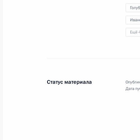
Голу
21 июня 2010 года
Аудио, 9 мин.
Иван
Ещё 
Статус материала
Опублик
Дата пу
Встреча с представителями
международного
банковского сообщества