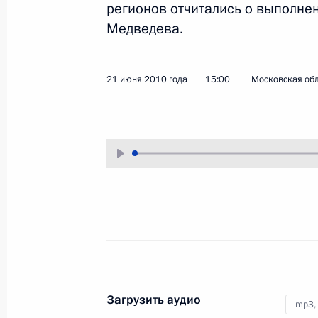
регионов отчитались о выполне
1 июля 2010 года
Аудио, 8 мин.
Медведева.
21 июня 2010 года
15:00
Московская обл
Совещание в режиме
видеоконференции
по вопросу исполнения
Загрузить аудио
mp3,
поручений Президента