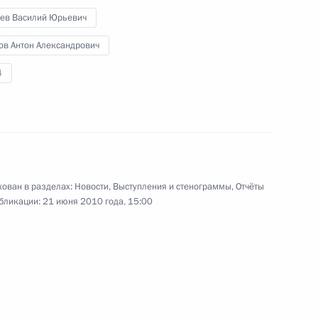
бев Василий Юрьевич
21 июня 2010 года
Аудио, 3 мин.
ов Антон Александрович
4
ован в разделах:
Новости
,
Выступления и стенограммы
,
Отчёты
бликации:
21 июня 2010 года, 15:00
Встреча с Секретарём Совета
Безопасности Николаем
Патрушевым и генеральным
секретарём ОДКБ Николаем