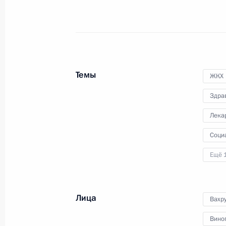
25 июня 2010 года
Аудио, 12 мин.
Темы
ЖКХ
Здра
Лека
Соци
Ещё 
Совещание по вопросу
исполнения поручений
Лица
Вахр
Президента
Вино