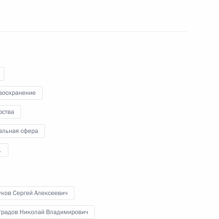
22 июня 2010 года
Аудио, 4 мин.
воохранение
рства
альная сфера
1
Встреча с председателем
правления компании
уков Сергей Алексеевич
«Газпром» Алексеем
градов Николай Владимирович
Миллером