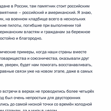
адане в России, там памятник стоит российским
амятнике – российский и американский. Я знаю,
ник, на военном кладбище всего в нескольких
кие пилоты, погибшие при выполнении той
мериканским властям и гражданам за бережное
о-американской встречи
8
достойно и благородно.
рические примеры, когда наши страны вместе
 товарищества и союзничества, оказывали друг
ие, уверен, будет нам помогать восстанавливать,
авные связи уже на новом этапе, даже в самых
иилом Егоровым
4
 встречи в верхах не проводились более четырёх
иод был очень непростым для двусторонних
ились до самой низкой точки со времён холодной
им странам, да и миру в целом.