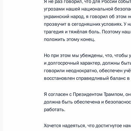
Я не раз говорил, что для России соб
угрозами нашей национальной безопасн
украинский народ, я говорил об этом н
7 августа 2025 года, четверг
прозвучит в сегодняшних условиях. У н
Ответы на вопросы представителе
трагедия и тяжёлая боль. Поэтому наш
положить этому конец.
7 августа 2025 года, 15:00
Москва, Кремль
Но при этом мы убеждены, что, чтобы 
и долгосрочный характер, должны быт
Встреча с Президентом ОАЭ Мухам
говорили неоднократно, обеспечен учё
восстановлен справедливый баланс в 
7 августа 2025 года, 13:35
Москва, Кремль
Я согласен с Президентом Трампом, он 
должна быть обеспечена и безопаснос
6 августа 2025 года, среда
работать.
Открытие новых инфраструктурных 
Хочется надеяться, что достигнутое н
6 августа 2025 года, 19:20
Москва, Кремль