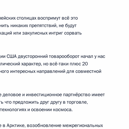
ейских столицах воспримут всё это
ры
16
нить никаких препятствий, не будут
каций или закулисных интриг сорвать
ции США двусторонний товарооборот начал у нас
лический характер, но всё-таки плюс 20
рации развития «ВЭБ.РФ»
 много интересных направлений для совместной
4
е деловое и инвестиционное партнёрство имеет
 что предложить друг другу в торговле,
технологиях и освоении космоса.
е в Арктике, возобновление межрегиональных
ной Республики Денисом
5