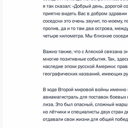
я так сказал: «Добрый день, дорогой с
приятно видеть Вас в добром здравии 
соседски это очень звучит, по-моему, 
Совместная пресс-конференция Пр
пролив, да и то там два острова, меж
и Президента США
четыре километра. Мы близкие соседи,
16 августа 2025 года, 02:05
Анкоридж, Аляс
Важно также, что с Аляской связана з
многие позитивные события. Так, здес
наследие эпохи русской Америки: пра
15 августа 2025 года, пятница
географических названий, имеющих ру
Встреча с губернатором Магаданс
В ходе Второй мировой войны именно 
15 августа 2025 года, 17:05
Магадан
авиамагистраль для поставок боевых с
лиза. Это был опасный, сложный мар
но лётчики и специалисты двух стран д
Совещание о ходе реализации мас
отдавали свои жизни для общей побед
15 августа 2025 года, 16:50
Магадан