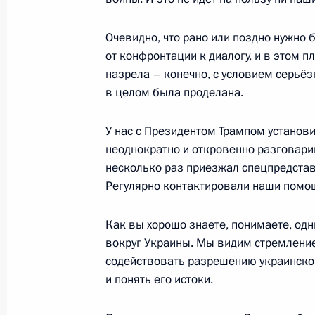
12 августа 2025 года, вторник
Совещание по экономическим воп
Очевидно, что рано или поздно нужно 
от конфронтации к диалогу, и в этом п
12 августа 2025 года, 17:10
Москва, Кремль
назрела – конечно, с условием серьёз
в целом была проделана.
11 августа 2025 года, понедельник
У нас с Президентом Трампом установ
неоднократно и откровенно разговарив
Встреча с губернатором Омской об
несколько раз приезжал спецпредста
11 августа 2025 года, 13:45
Москва, Кремль
Регулярно контактировали наши помо
Как вы хорошо знаете, понимаете, одн
8 августа 2025 года, пятница
вокруг Украины. Мы видим стремлени
содействовать разрешению украинског
Совещание с постоянными членами
и понять его истоки.
8 августа 2025 года, 13:20
Москва, Кремль