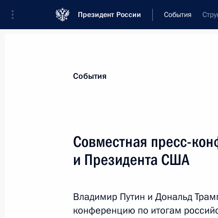
Президент России
События
Стру
Президент
Администрация
Государст
Новости
Стенограммы
Поездки
Те
События
Рубрикация материалов
Все материалы
Совместная пресс-кон
Послания Федеральному Собранию
и Президента США
Заявления по важнейшим вопросам
Совещания, заседания, рабочие встречи
Владимир Путин и Дональд Трам
Речи и обращения
конференцию по итогам россий