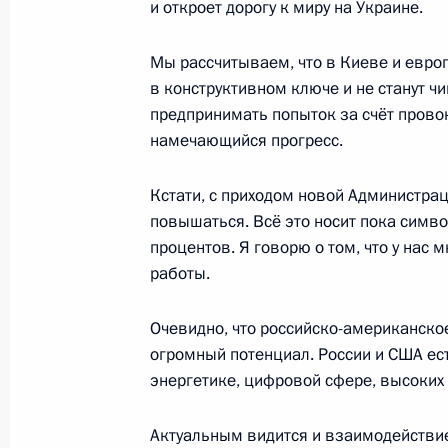
и откроет дорогу к миру на Украине.
Мы рассчитываем, что в Киеве и европ
Российско-малайзийские перегово
в конструктивном ключе и не станут чи
предпринимать попыток за счёт прово
6 августа 2025 года, 17:20
Москва, Кремль
намечающийся прогресс.
Кстати, с приходом новой Администра
5 августа 2025 года, вторник
повышаться. Всё это носит пока симво
Встреча с председателем госкорпо
процентов. Я говорю о том, что у нас
работы.
Игорем Шуваловым
5 августа 2025 года, 14:10
Москва, Кремль
Очевидно, что российско-американско
огромный потенциал. России и США есть
энергетике, цифровой сфере, высоких 
4 августа 2025 года, понедельник
Актуальным видится и взаимодействи
Встреча с главой Донецкой Народ