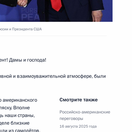
ия Русского географического
1
3м
оссии и Президента США
нт! Дамы и господа!
ивной и взаимоуважительной атмосфере, были
ериканской встречи в верхах
9
2м
Смотрите также
о американского
ляску. Вполне
Российско-американские
дь наши страны,
переговоры
ладиславом Кузнецовым
4
 деле близкие
16 августа 2025 года
ышли из самолётов,