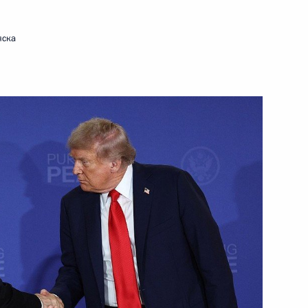
яска
ть следующие материалы
Коми Ростиславом
3
обязанности губернатора
4
рем