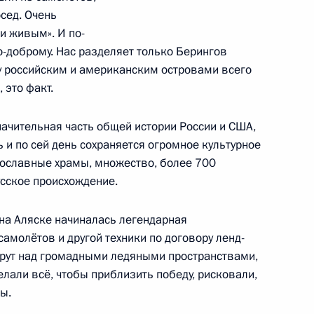
осед. Очень
и живым». И по-
по-доброму. Нас разделяет только Берингов
езидента России
12
12м
ду российским и американским островами всего
 это факт.
ка
начительная часть общей истории России и США,
ь и по сей день сохраняется огромное культурное
вославные храмы, множество, более 700
сское происхождение.
кой области Сергеем Носовым
3
на Аляске начиналась легендарная
амолётов и другой техники по договору ленд-
шрут над громадными ледяными пространствами,
елали всё, чтобы приблизить победу, рисковали,
тер-плана Магадана
4
22м
ы.