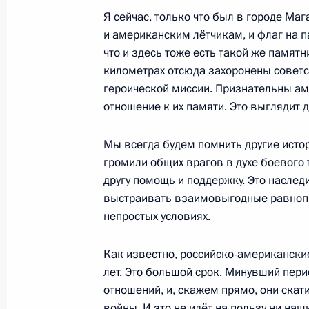
Я сейчас, только что был в городе Маг
и американским лётчикам, и флаг на п
что и здесь тоже есть такой же памят
14 августа 2025 года, четверг
километрах отсюда захоронены советс
героической миссии. Признательны а
Совещание о подготовке российск
отношение к их памяти. Это выглядит 
в верхах
14 августа 2025 года, 13:50
Москва, Кремль
Мы всегда будем помнить другие исто
громили общих врагов в духе боевого
другу помощь и поддержку. Это наслед
13 августа 2025 года, среда
выстраивать взаимовыгодные равнопр
непростых условиях.
Встреча с руководителем ФНС Дан
13 августа 2025 года, 13:50
Москва, Кремль
Как известно, российско-американские
лет. Это большой срок. Минувший пер
отношений, и, скажем прямо, они скат
войны. И это не идёт на пользу ни наш