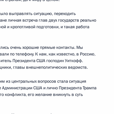
росам
5
5м
было выправлять ситуацию, переходить
лане личная встреча глав двух государств реально
ной и кропотливой подготовки, и такая работа
ились очень хорошие прямые контакты. Мы
али по телефону. К нам, как известно, в Россию,
ласти Виталием Хоценко
4
витель Президента США господин Уиткофф.
щники, главы внешнеполитических ведомств.
им из центральных вопросов стала ситуация
е Администрации США и лично Президента Трампа
о конфликта, его желание вникнуть в суть
 Совета Безопасности
2