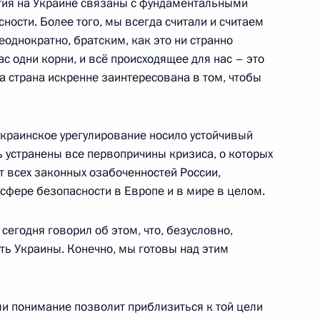
ытия на Украине связаны с фундаментальными
ости. Более того, мы всегда считали и считаем
еоднократно, братским, как это ни странно
ас одни корни, и всё происходящее для нас – это
й СМИ
а страна искренне заинтересована в том, чтобы
2
1м
украинское урегулирование носило устойчивый
ь устранены все первопричины кризиса, о которых
медом Аль Нахайяном
29
т всех законных озабоченностей России,
сфере безопасности в Европе и в мире в целом.
сегодня говорил об этом, что, безусловно,
ть Украины. Конечно, мы готовы над этим
объектов в регионах
6
45м
ами понимание позволит приблизиться к той цели