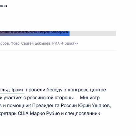
яска
 принцем, Председателем
вии Мухаммедом Бен
оров. Фото: Сергей Бобылёв, РИА «Новости»
Коми Ростиславом
3
альд Трамп
провели беседу в конгресс-центре
ли участие: с российской стороны – Министр
в
и помощник Президента России
Юрий Ушаков
,
кретарь США Марко Рубио и спецпосланник
та России Юрия Ушакова
 Владимира Путина