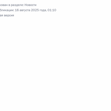
ован в разделе:
Новости
бликации:
16 августа 2025 года, 01:10
том ЮАР Сирилом Рамафозой
ая версия
ия Русского географического
1
3м
ом Узбекистана Шавкатом