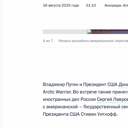
16 августа 2025 года
01:10
Анкоридж, Ал
19 августа 2025 года, вторник
Телефонный разговор с Наследным
Совета министров Саудовской Ара
Сальманом Аль Саудом
4 из 7
Начало российско-американских перегов
19 августа 2025 года, 16:10
Встреча с врио главы Республики 
Гольдштейном
Владимир Путин и Президент США
Дон
19 августа 2025 года, 13:15
Москва, Кремль
Arctic Warrior. Во встрече также приня
иностранных дел России
Сергей Лавро
с американской – Государственный се
Президента США Стивен Уиткофф.
Комментарий помощника Президен
по итогам телефонного разговора