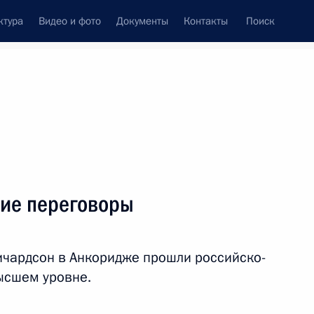
ктура
Видео и фото
Документы
Контакты
Поиск
венный Совет
Совет Безопасности
Комиссии и советы
леграммы
Сведения о Президенте
август, 2025
ть следующие материалы
ие переговоры
обязанности губернатора
4
рией Костюк
чардсон в Анкоридже прошли российско-
ысшем уровне.