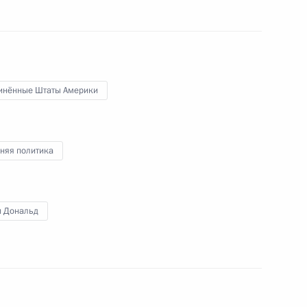
министром Индии Нарендрой
инённые Штаты Америки
ом Таджикистана Эмомали
няя политика
п Дональд
обязанности губернатора
4
рем