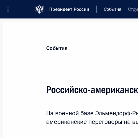
Президент России
События
Стру
Президент
Администрация
Государст
Новости
Стенограммы
Поездки
Те
События
Показа
Российско-американск
Встреча с временно исполняющей 
Еврейской автономной области Ма
На военной базе Эльмендорф-Ри
20 августа 2025 года, 13:05
Москва, Кремль
американские переговоры на в