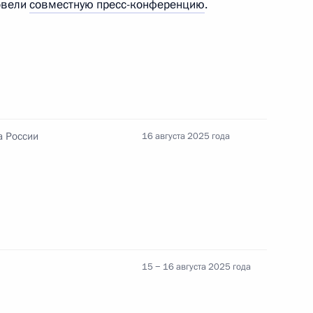
овели
совместную пресс-конференцию
.
ампом
ом Киргизии Садыром
а России
16 августа 2025 года
ом Бразилии Луисом Инасио
15 − 16 августа 2025 года